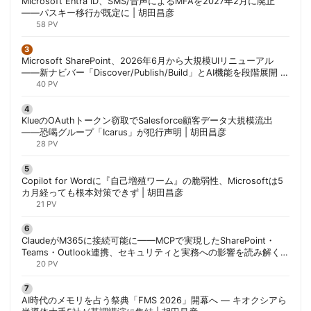
Microsoft Entra ID、SMS/音声によるMFAを2027年2月に廃止
——パスキー移行が既定に | 胡田昌彦
58 PV
Microsoft SharePoint、2026年6月から大規模UIリニューアル
——新ナビバー「Discover/Publish/Build」とAI機能を段階展開 |
胡田昌彦
40 PV
KlueのOAuthトークン窃取でSalesforce顧客データ大規模流出
——恐喝グループ「Icarus」が犯行声明 | 胡田昌彦
28 PV
Copilot for Wordに『自己増殖ワーム』の脆弱性、Microsoftは5
カ月経っても根本対策できず | 胡田昌彦
21 PV
ClaudeがM365に接続可能に——MCPで実現したSharePoint・
Teams・Outlook連携、セキュリティと実務への影響を読み解く |
胡田昌彦
20 PV
AI時代のメモリを占う祭典「FMS 2026」開幕へ ― キオクシアら