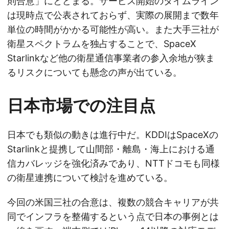
則合意」にとどまる。サービス開始のタイムライン
は現時点で公表されておらず、実際の展開まで数年
単位の時間がかかる可能性が高い。また大手三社が
衛星スペクトラムを独占することで、SpaceX
Starlinkなど他の衛星通信事業者の参入余地が狭ま
るリスクについても懸念の声が出ている。
日本市場での注目点
日本でも類似の動きは進行中だ。KDDIはSpaceXの
Starlinkと提携して山間部・離島・海上における通
信カバレッジを強化済みであり、NTTドコモも同様
の衛星連携について検討を進めている。
今回の米国三社の合意は、複数の競合キャリアが共
同でインフラを整備するという点で日本の事例とは