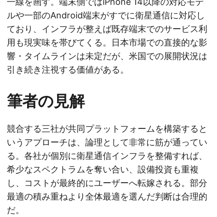
一線を画す。端末側ではiPhone 14以降の対応モデ
ルや一部のAndroid端末がすでに衛星通信に対応し
ており、インフラが整えば既存端末でのサービス利
用も現実味を帯びてくる。日本市場での直接的な影
響・タイムラインは未定だが、米国での展開状況は
引き続き注視する価値がある。
筆者の見解
競合する三社が共同プラットフォームを構築すると
いうアプローチは、論理として非常に筋が通ってい
る。各社が個別に衛星通信インフラを整備すれば、
希少なスペクトラムを奪い合い、設備投資も重複
し、コストが最終的にユーザーへ転嫁される。部分
最適の積み重ねより全体最適を選んだ判断は合理的
だ。