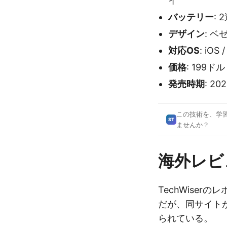
イ
バッテリー
:
デザイン
: 
対応OS
: iOS
価格
: 199ド
発売時期
: 2
この技術を、学
ST
ませんか？
海外レビ
TechWise
だが、同サイト
られている。