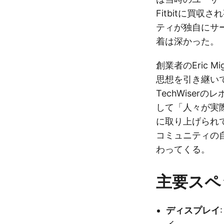
Fitbitに買収
ティが独自にサ
着は深かった。
創業者のEric M
思想を引き継いで
TechWiser
して「人々が実
に取り上げられ
コミュニティの
わってくる。
主要スペ
ディスプレイ