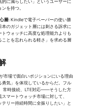
底的に減らしたい」というユーザーに
ョンを持つ。
関心層:
Kindleで電子ペーパーの使い勝
日本のガジェット層には刺さる訴求に
ートウォッチに高度な処理能力よりも
ることを忘れられる軽さ」を求める層
解
und 2が市場で面白いポジションにいる理由
る勇気」を体現しているからだ。フル
D、常時接続、LTE対応——そうした方
流スマートウォッチ市場に対して、
ッテリー持続時間に全振りしたい」と