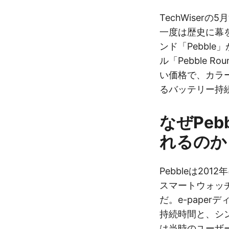
TechWiser
一度は歴史に幕
ンド「Pebble
ル「Pebble R
い価格で、カラー
るバッテリー持
なぜPebb
れるのか
Pebbleは201
スマートウォッ
だ。e-pape
持続時間と、シ
は当時のユーザー