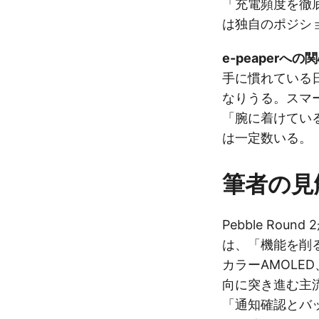
「充電頻度を徹
は独自のポジシ
e-peaperへの
手に慣れている
なりうる。スマ
「腕に着けてい
は一定数いる。
筆者の見
Pebble Ro
は、「機能を削
カラーAMOLE
向に突き進む主
「通知確認とバ