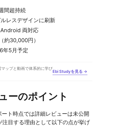
 2週間超持続
ベゼルレスデザインに刷新
 / Android 両対応
ル（約30,000円）
026年5月予定
習マップと動画で体系的に学び
Ebi Studyを見る →
ューのポイント
rのレポート時点では詳細レビューは未公開
が注目する理由として以下の点が挙げ