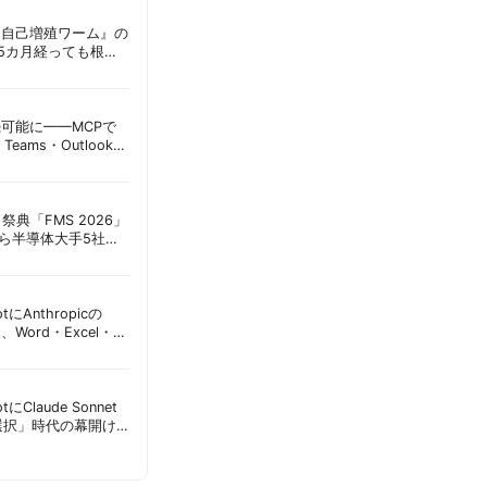
ordに『自己増殖ワーム』の
tは5カ月経っても根本
彦
接続可能に——MCPで
Teams・Outlook連
実務への影響を読み
祭典「FMS 2026」
アら半導体大手5社が
田昌彦
lotにAnthropicの
加、Word・Excel・
可能に | 胡田昌彦
lotにClaude Sonnet
選択」時代の幕開け
意点 | 胡田昌彦