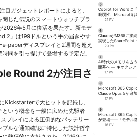
Copilot for W
の5月注目ガジェットレポートによると、
脆弱性、Microsof
を閉じた伝説のスマートウォッチブラ
対策できず | 胡田昌
21 PV
」が2026年5月に復活を果たす。新モデ
ound 2」は199ドルという手の届きやす
ClaudeがM365に
実現したSharePoint・
e-paperディスプレイと2週間を超え
携、セキュリティと
20 PV
解く | 胡田昌彦
続時間を引っ提げて登場する予定だ。
AI時代のメモリを占う
開幕へ ― キオクシ
le Round 2が注目さ
基調講演に集結 | 胡
17 PV
Microsoft 365 Copi
Claude Opus 5が追
PowerPointで選択
17 PV
2年にKickstarterで大ヒットを記録し、
チという概念を一般に広めた先駆者
Microsoft 365 Copi
rディスプレイによる圧倒的なバッテリー
が登場——「モデル
と管理者が知るべき注
16 PV
ンプルな通知確認に特化した設計哲学
に熱狂的に支持された。2016年に