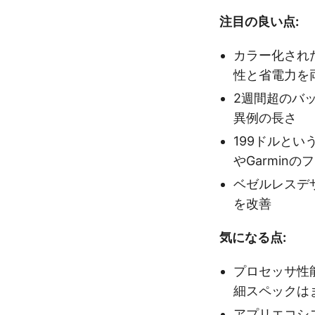
注目の良い点:
カラー化された
性と省電力を
2週間超のバ
異例の長さ
199ドルという価
やGarmin
ベゼルレスデ
を改善
気になる点:
プロセッサ性
細スペックは
アプリエコシ