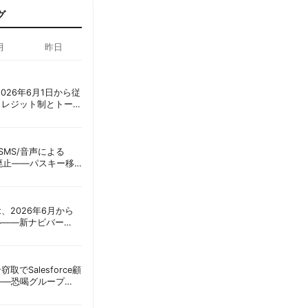
グ
月
昨日
ot、2026年6月1日から従
クレジット制とトーク
ーショック」を回避
ID、SMS/音声による
に廃止——パスキー移
彦
oint、2026年6月から
ル——新ナビバー
h/Build」とAI機能を段
窃取でSalesforce顧
——恐喝グループ
 | 胡田昌彦