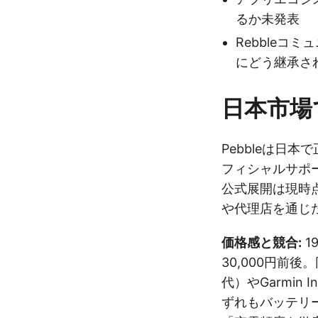
るか未発表
Rebbleコ
にどう継承さ
日本市場
Pebbleは日
フィシャルサポ
公式展開は現時
や代理店を通じ
価格感と競合:
1
30,000円前後。
代）やGarmin 
ずれもバッテリ