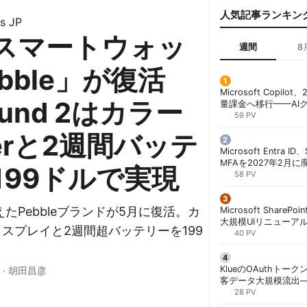
人気記事ランキン
s JP
スマートウォッ
週間
8
bble」が復活
Microsoft Copil
und 2はカラー
量課金へ移行——AI
ンコストで「メータ
59 PV
する方法 | 胡田昌彦
perと2週間バッテ
Microsoft Entra 
MFAを2027年2月
199ドルで実現
行が既定に | 胡田昌
58 PV
たPebbleブランドが5月に復活。カ
Microsoft ShareP
大規模UIリニューア
ディスプレイと2週間超バッテリーを199
「Discover/Publis
40 PV
階展開 | 胡田昌彦
。
KlueのOAuthトークン
·
胡田昌彦
客データ大規模流出
「Icarus」が犯行声明
28 PV