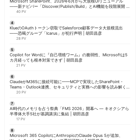
Microsoft SharePoint、2026年6月から大規模UIリニューアル
——新ナビバー「Discover/Publish/Build」とAI機能を段階展開 |
胡田昌彦
40 PV
KlueのOAuthトークン窃取でSalesforce顧客データ大規模流出
——恐喝グループ「Icarus」が犯行声明 | 胡田昌彦
28 PV
Copilot for Wordに『自己増殖ワーム』の脆弱性、Microsoftは5
カ月経っても根本対策できず | 胡田昌彦
21 PV
ClaudeがM365に接続可能に——MCPで実現したSharePoint・
Teams・Outlook連携、セキュリティと実務への影響を読み解く |
胡田昌彦
20 PV
AI時代のメモリを占う祭典「FMS 2026」開幕へ ― キオクシアら
半導体大手5社が基調講演に集結 | 胡田昌彦
17 PV
Microsoft 365 CopilotにAnthropicのClaude Opus 5が追加、