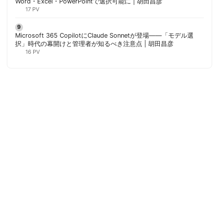
Word・Excel・PowerPointで選択可能に | 胡田昌彦
17 PV
Microsoft 365 CopilotにClaude Sonnetが登場——「モデル選
択」時代の幕開けと管理者が知るべき注意点 | 胡田昌彦
16 PV