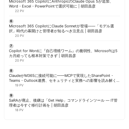
Microsoft 365 CopilotにAnthropicのClaude Opus 5が追加、
Word・Excel・PowerPointで選択可能に | 胡田昌彦
22 PV
Microsoft 365 CopilotにClaude Sonnetが登場——「モデル選
択」時代の幕開けと管理者が知るべき注意点 | 胡田昌彦
20 PV
Copilot for Wordに『自己増殖ワーム』の脆弱性、Microsoftは5
カ月経っても根本対策できず | 胡田昌彦
20 PV
ClaudeがM365に接続可能に——MCPで実現したSharePoint・
Teams・Outlook連携、セキュリティと実務への影響を読み解く |
胡田昌彦
19 PV
SaRAが廃止、後継は「Get Help」コマンドラインツール — IT管
理者は今すぐ移行計画を | 胡田昌彦
18 PV