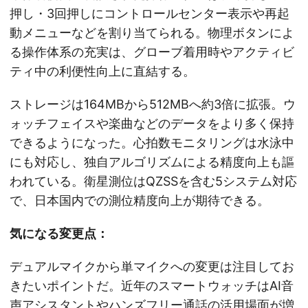
押し・3回押しにコントロールセンター表示や再起
動メニューなどを割り当てられる。物理ボタンによ
る操作体系の充実は、グローブ着用時やアクティビ
ティ中の利便性向上に直結する。
ストレージは164MBから512MBへ約3倍に拡張。ウ
ォッチフェイスや楽曲などのデータをより多く保持
できるようになった。心拍数モニタリングは水泳中
にも対応し、独自アルゴリズムによる精度向上も謳
われている。衛星測位はQZSSを含む5システム対応
で、日本国内での測位精度向上が期待できる。
気になる変更点：
デュアルマイクから単マイクへの変更は注目してお
きたいポイントだ。近年のスマートウォッチはAI音
声アシスタントやハンズフリー通話の活用場面が増