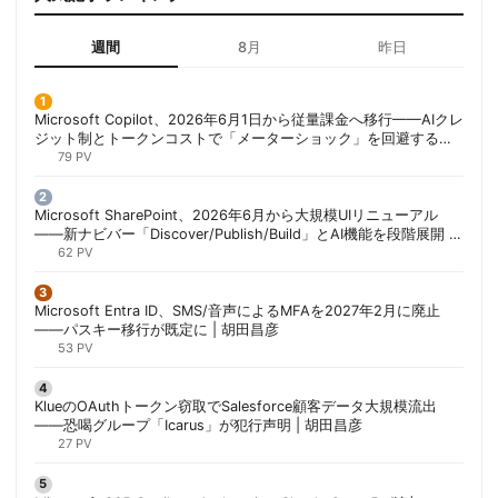
週間
8月
昨日
Microsoft Copilot、2026年6月1日から従量課金へ移行——AIクレ
ジット制とトークンコストで「メーターショック」を回避する方
法 | 胡田昌彦
79 PV
Microsoft SharePoint、2026年6月から大規模UIリニューアル
——新ナビバー「Discover/Publish/Build」とAI機能を段階展開 |
胡田昌彦
62 PV
Microsoft Entra ID、SMS/音声によるMFAを2027年2月に廃止
——パスキー移行が既定に | 胡田昌彦
53 PV
KlueのOAuthトークン窃取でSalesforce顧客データ大規模流出
——恐喝グループ「Icarus」が犯行声明 | 胡田昌彦
27 PV