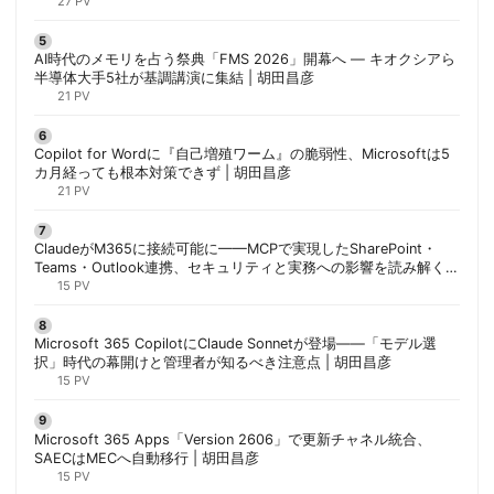
27 PV
AI時代のメモリを占う祭典「FMS 2026」開幕へ ― キオクシアら
半導体大手5社が基調講演に集結 | 胡田昌彦
21 PV
Copilot for Wordに『自己増殖ワーム』の脆弱性、Microsoftは5
カ月経っても根本対策できず | 胡田昌彦
21 PV
ClaudeがM365に接続可能に——MCPで実現したSharePoint・
Teams・Outlook連携、セキュリティと実務への影響を読み解く |
胡田昌彦
15 PV
Microsoft 365 CopilotにClaude Sonnetが登場——「モデル選
択」時代の幕開けと管理者が知るべき注意点 | 胡田昌彦
15 PV
Microsoft 365 Apps「Version 2606」で更新チャネル統合、
SAECはMECへ自動移行 | 胡田昌彦
15 PV