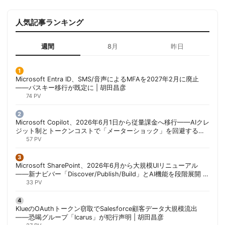
人気記事ランキング
週間
8月
昨日
Microsoft Entra ID、SMS/音声によるMFAを2027年2月に廃止
——パスキー移行が既定に | 胡田昌彦
74 PV
Microsoft Copilot、2026年6月1日から従量課金へ移行——AIクレ
ジット制とトークンコストで「メーターショック」を回避する方
法 | 胡田昌彦
57 PV
Microsoft SharePoint、2026年6月から大規模UIリニューアル
——新ナビバー「Discover/Publish/Build」とAI機能を段階展開 |
胡田昌彦
33 PV
KlueのOAuthトークン窃取でSalesforce顧客データ大規模流出
——恐喝グループ「Icarus」が犯行声明 | 胡田昌彦