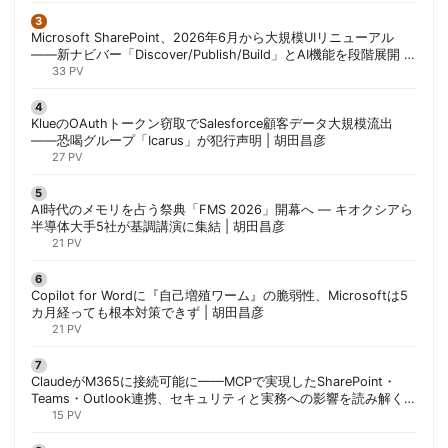
Microsoft SharePoint、2026年6月から大規模UIリニューアル
——新ナビバー「Discover/Publish/Build」とAI機能を段階展開 |
胡田昌彦
33 PV
KlueのOAuthトークン窃取でSalesforce顧客データ大規模流出
——恐喝グループ「Icarus」が犯行声明 | 胡田昌彦
27 PV
AI時代のメモリを占う祭典「FMS 2026」開幕へ ― キオクシアら
半導体大手5社が基調講演に集結 | 胡田昌彦
21 PV
Copilot for Wordに『自己増殖ワーム』の脆弱性、Microsoftは5
カ月経っても根本対策できず | 胡田昌彦
21 PV
ClaudeがM365に接続可能に——MCPで実現したSharePoint・
Teams・Outlook連携、セキュリティと実務への影響を読み解く |
胡田昌彦
15 PV