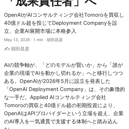
「成果責任者」へ
OpenAIがAIコンサルティング会社Tomoroを買収し
40億ドル超を投じてDeployment Companyを設
立、企業AI展開市場に本格参入
May 13, 2026
·
1 min
·
胡田昌彦
✍️ 胡田昌彦
AIの競争軸が、「どのモデルが賢いか」から「誰が
企業の現場でAIを動かし切れるか」へと移行しつつ
ある。OpenAIが2026年5月に設立を発表した
「OpenAI Deployment Company」は、その象徴的
な一手だ。Applied AIコンサルティング会社
Tomoroの買収と40億ドル超の初期投資により、
OpenAIはAPIプロバイダーという立場を超え、企業
のAI導入を一気通貫で支援する体制へと踏み込ん