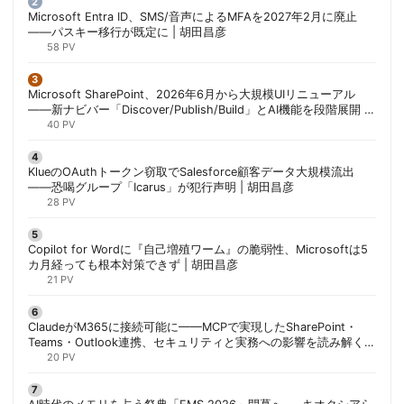
Microsoft Entra ID、SMS/音声によるMFAを2027年2月に廃止
——パスキー移行が既定に | 胡田昌彦
58 PV
Microsoft SharePoint、2026年6月から大規模UIリニューアル
——新ナビバー「Discover/Publish/Build」とAI機能を段階展開 |
胡田昌彦
40 PV
KlueのOAuthトークン窃取でSalesforce顧客データ大規模流出
——恐喝グループ「Icarus」が犯行声明 | 胡田昌彦
28 PV
Copilot for Wordに『自己増殖ワーム』の脆弱性、Microsoftは5
カ月経っても根本対策できず | 胡田昌彦
21 PV
ClaudeがM365に接続可能に——MCPで実現したSharePoint・
Teams・Outlook連携、セキュリティと実務への影響を読み解く |
胡田昌彦
20 PV