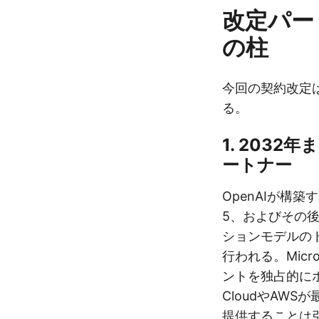
改定パー
の柱
今回の契約改定
る。
1. 203
ートナー
OpenAIが構築
5、およびその後
ションモデルのト
行われる。Micro
ントを独占的にホ
CloudやAWS
提供することは