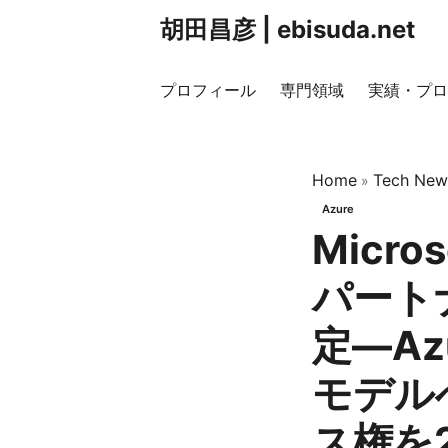
胡田昌彦 | ebisuda.net
プロフィール
専門領域
実績・プロ
Home
Tech New
»
Azure
Micro
パート
定—Az
モデル
ス権を