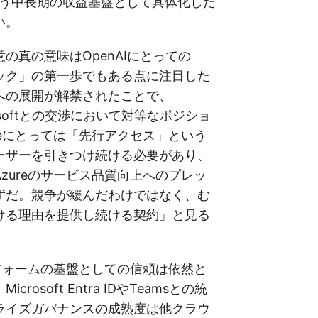
いう中長期の収益基盤として具体化した
い。
の真の意味はOpenAIにとっての
ック」の第一歩でもある点に注目した
への展開が解禁されたことで、
crosoftとの交渉において対等なポジショ
reにとっては「先行アクセス」という
ーザーを引きつけ続ける必要があり、
zureのサービス品質向上へのプレッ
ずだ。競争が緩んだわけではなく、む
ける理由を提供し続ける契約」と見る
。
トフォームの基盤としての信頼は依然と
rosoft Entra IDやTeamsとの統
ライズガバナンスの成熟度は他クラウ