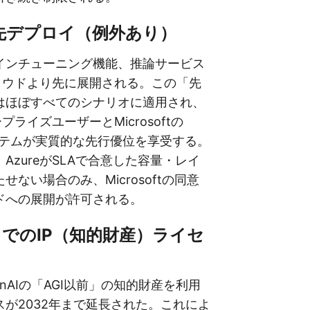
re優先デプロイ（例外あり）
インチューニング機能、推論サービス
クラウドより先に展開される。この「先
はほぼすべてのシナリオに適用され、
ープライズユーザーとMicrosoftの
コシステムが実質的な先行優位を享受する。
AzureがSLAで合意した容量・レイ
せない場合のみ、Microsoftの同意
ドへの展開が許可される。
2年までのIP（知的財産）ライセ
OpenAIの「AGI以前」の知的財産を利用
が2032年まで延長された。これによ