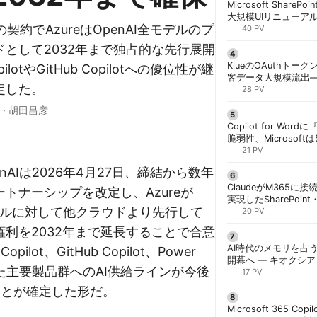
Microsoft ShareP
大規模UIリニューア
の契約でAzureはOpenAI全モデルのプ
「Discover/Publis
40 PV
階展開 | 胡田昌彦
として2032年まで独占的な先行展開
KlueのOAuthトークン
lotやGitHub Copilotへの優位性が継
客データ大規模流出
定した。
「Icarus」が犯行声明
28 PV
·
胡田昌彦
Copilot for W
脆弱性、Microsof
対策できず | 胡田昌
21 PV
OpenAIは2026年4月27日、締結から数年
ClaudeがM365に
トナーシップを改定し、Azureが
実現したSharePoint・
モデルに対して他クラウドより先行して
携、セキュリティと
20 PV
解く | 胡田昌彦
利を2032年まで延長することで合意
AI時代のメモリを占う
opilot、GitHub Copilot、Power
開幕へ ― キオクシ
いった主要製品群へのAI供給ラインが今後
基調講演に集結 | 胡
17 PV
ことが確定した形だ。
Microsoft 365 Copi