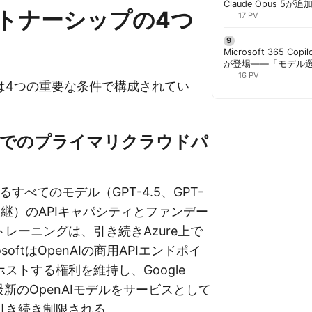
Claude Opus 5が追
トナーシップの4つ
PowerPointで選択
17 PV
Microsoft 365 Copi
が登場——「モデル
と管理者が知るべき注
16 PV
は4つの重要な条件で構成されてい
2年までのプライマリクラウドパ
するすべてのモデル（GPT-4.5、GPT-
継）のAPIキャパシティとファンデー
レーニングは、引き続きAzure上で
softはOpenAIの商用APIエンドポイ
ストする権利を維持し、Google
が最新のOpenAIモデルをサービスとして
引き続き制限される。