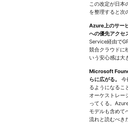
この改定が日本
を整理すると次
Azure上のサ
への優先アクセ
Service経由
競合クラウドに
いう安心感は大
Microsoft 
らに広がる。
今
るようになること
オーケストレー
ってくる。Azur
モデルも含めて
流れと読むべき