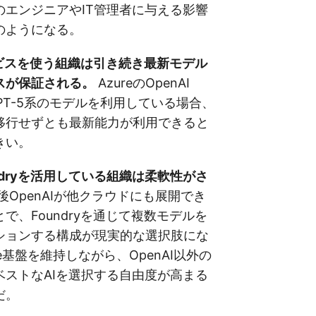
のエンジニアやIT管理者に与える影響
のようになる。
ービスを使う組織は引き続き最新モデル
スが保証される。
AzureのOpenAI
でGPT-5系のモデルを利用している場合、
移行せずとも最新能力が利用できると
きい。
Foundryを活用している組織は柔軟性がさ
後OpenAIが他クラウドにも展開でき
で、Foundryを通じて複数モデルを
ションする構成が現実的な選択肢にな
e基盤を維持しながら、OpenAI以外の
ベストなAIを選択する自由度が高まる
だ。