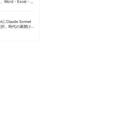
加、Word・Excel・
可能に | 胡田昌彦
lotにClaude Sonnet
選択」時代の幕開け
意点 | 胡田昌彦