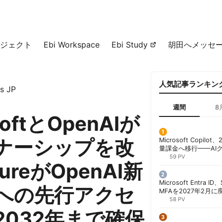
ジェクト
Ebi Workspace
Ebi Study
胡田へメッセ
人気記事ランキン
s JP
週間
8
softとOpenAIが
ナーシップを改
Microsoft Copil
量課金へ移行——AI
ンコストで「メータ
59 PV
ureがOpenAI新
する方法 | 胡田昌彦
Microsoft Entra 
への先行アクセ
MFAを2027年2月
行が既定に | 胡田昌
58 PV
2032年まで確保