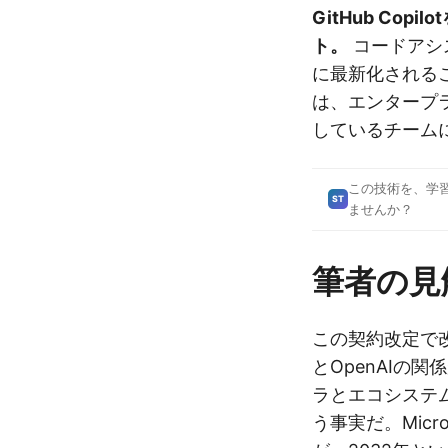
GitHub Co
ト。
コードアシ
に最新化される
は、エンタープライズ
しているチーム
この技術を、学
ST
ませんか？
筆者の見
この契約改定で改
とOpenAIの
ラとエコシステ
う事実だ。Micr