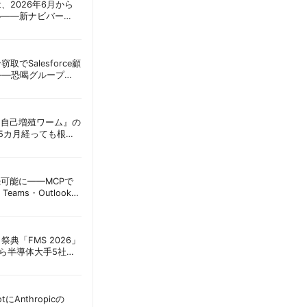
oint、2026年6月から
ル——新ナビバー
h/Build」とAI機能を段
窃取でSalesforce顧
——恐喝グループ
 | 胡田昌彦
ordに『自己増殖ワーム』の
tは5カ月経っても根本
彦
接続可能に——MCPで
Teams・Outlook連
実務への影響を読み
祭典「FMS 2026」
アら半導体大手5社が
田昌彦
lotにAnthropicの