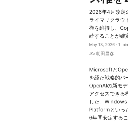
2026年4月改定
ライマリクラウド
権を維持し、Copi
続することが確
May 13, 2026
·
1 min
✍️ 胡田昌彦
Microsoftと
を経た戦略的パー
OpenAIの新
アクセスできる権
した。Windows C
Platformと
6年間安定する