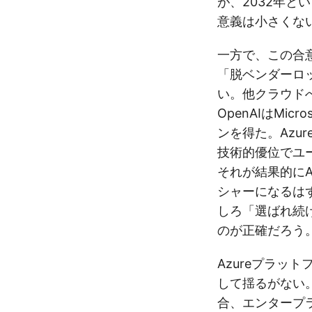
が、2032年と
意義は小さくな
一方で、この合意
「脱ベンダーロ
い。他クラウド
OpenAIはMi
ンを得た。Azu
技術的優位でユ
それが結果的にA
シャーになるは
しろ「選ばれ続
のが正確だろう
Azureプラッ
して揺るがない。Mic
合、エンタープ