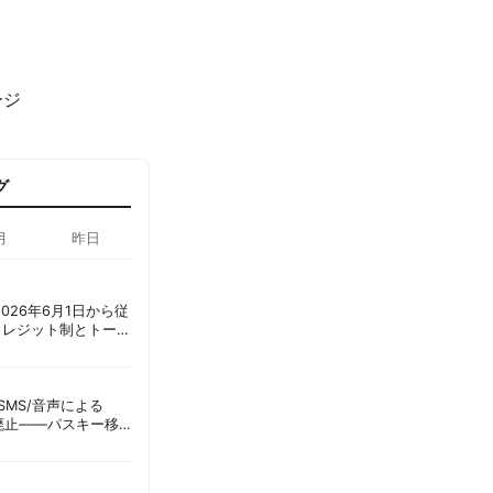
ージ
グ
月
昨日
ot、2026年6月1日から従
クレジット制とトーク
ーショック」を回避
ID、SMS/音声による
に廃止——パスキー移
彦