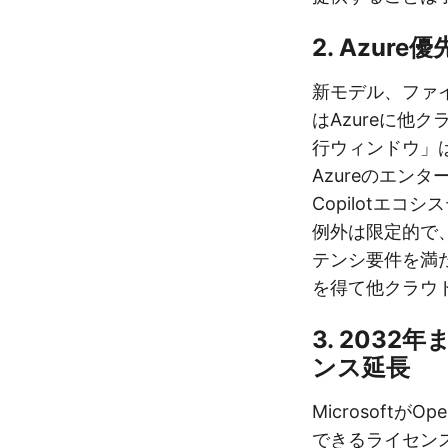
2. Azu
新モデル、ファ
はAzureに他
行ウィンドウ」
Azureのエンタ
Copilotエ
例外は限定的で、
テンシ要件を満た
を得て他クラウ
3. 203
ンス延長
Microsoftが
できるライセンス