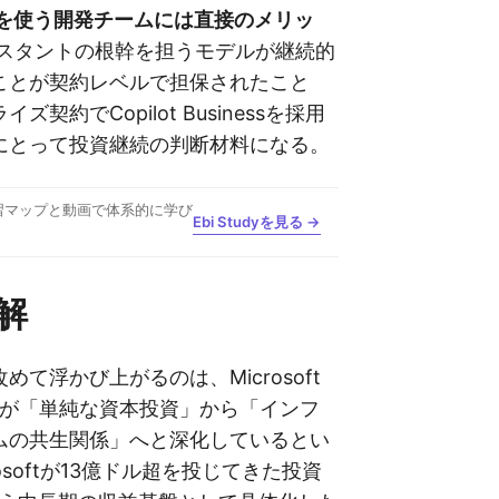
pilotを使う開発チームには直接のメリッ
スタントの根幹を担うモデルが継続的
ことが契約レベルで担保されたこと
契約でCopilot Businessを採用
にとって投資継続の判断材料になる。
習マップと動画で体系的に学び
Ebi Studyを見る →
解
めて浮かび上がるのは、Microsoft
関係が「単純な資本投資」から「インフ
ムの共生関係」へと深化しているとい
osoftが13億ドル超を投じてきた投資