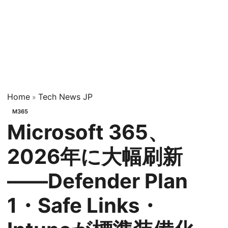
Home
Tech News JP
»
M365
Microsoft 365、
2026年に大幅刷新
――Defender Plan
1・Safe Links・