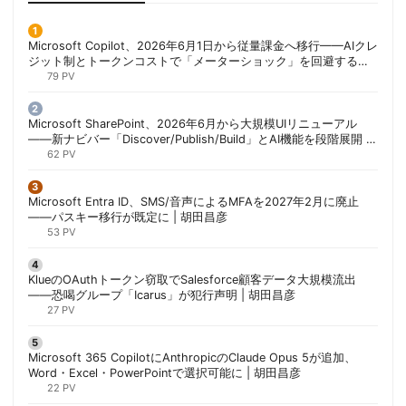
Microsoft Copilot、2026年6月1日から従量課金へ移行——AIクレ
ジット制とトークンコストで「メーターショック」を回避する方
法 | 胡田昌彦
79 PV
Microsoft SharePoint、2026年6月から大規模UIリニューアル
——新ナビバー「Discover/Publish/Build」とAI機能を段階展開 |
胡田昌彦
62 PV
Microsoft Entra ID、SMS/音声によるMFAを2027年2月に廃止
——パスキー移行が既定に | 胡田昌彦
53 PV
KlueのOAuthトークン窃取でSalesforce顧客データ大規模流出
——恐喝グループ「Icarus」が犯行声明 | 胡田昌彦
27 PV
Microsoft 365 CopilotにAnthropicのClaude Opus 5が追加、
Word・Excel・PowerPointで選択可能に | 胡田昌彦
22 PV