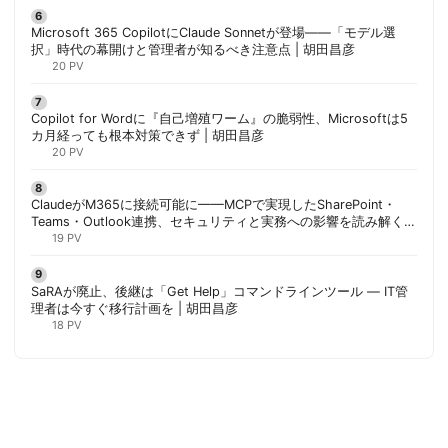
Microsoft 365 CopilotにClaude Sonnetが登場——「モデル選
択」時代の幕開けと管理者が知るべき注意点 | 胡田昌彦
20 PV
Copilot for Wordに『自己増殖ワーム』の脆弱性、Microsoftは5
カ月経っても根本対策できず | 胡田昌彦
20 PV
ClaudeがM365に接続可能に——MCPで実現したSharePoint・
Teams・Outlook連携、セキュリティと実務への影響を読み解く |
胡田昌彦
19 PV
SaRAが廃止、後継は「Get Help」コマンドラインツール — IT管
理者は今すぐ移行計画を | 胡田昌彦
18 PV