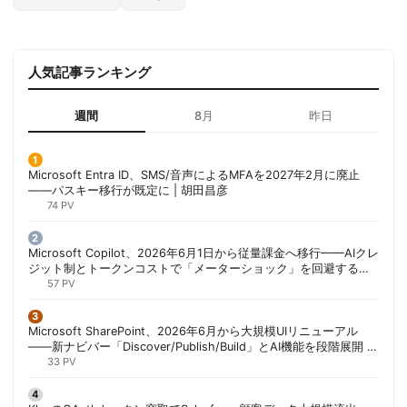
人気記事ランキング
週間
8月
昨日
Microsoft Entra ID、SMS/音声によるMFAを2027年2月に廃止
——パスキー移行が既定に | 胡田昌彦
74 PV
Microsoft Copilot、2026年6月1日から従量課金へ移行——AIクレ
ジット制とトークンコストで「メーターショック」を回避する方
法 | 胡田昌彦
57 PV
Microsoft SharePoint、2026年6月から大規模UIリニューアル
——新ナビバー「Discover/Publish/Build」とAI機能を段階展開 |
胡田昌彦
33 PV