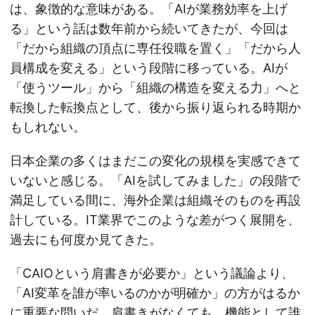
は、象徴的な意味がある。「AIが業務効率を上げ
る」という話は数年前から続いてきたが、今回は
「だから組織の頂点に専任役職を置く」「だから人
員構成を変える」という段階に移っている。AIが
「使うツール」から「組織の構造を変える力」へと
転換した転換点として、後から振り返られる時期か
もしれない。
日本企業の多くはまだこの変化の規模を実感できて
いないと感じる。「AIを試してみました」の段階で
満足している間に、海外企業は組織そのものを再設
計している。IT業界でこのような差がつく展開を、
過去にも何度か見てきた。
「CAIOという肩書きが必要か」という議論より、
「AI変革を誰が率いるのかが明確か」の方がはるか
に重要な問いだ。肩書きがなくても、機能として誰