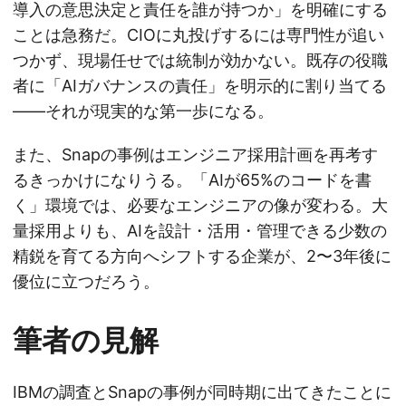
導入の意思決定と責任を誰が持つか」を明確にする
ことは急務だ。CIOに丸投げするには専門性が追い
つかず、現場任せでは統制が効かない。既存の役職
者に「AIガバナンスの責任」を明示的に割り当てる
——それが現実的な第一歩になる。
また、Snapの事例はエンジニア採用計画を再考す
るきっかけになりうる。「AIが65%のコードを書
く」環境では、必要なエンジニアの像が変わる。大
量採用よりも、AIを設計・活用・管理できる少数の
精鋭を育てる方向へシフトする企業が、2〜3年後に
優位に立つだろう。
筆者の見解
IBMの調査とSnapの事例が同時期に出てきたことに