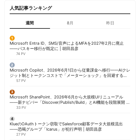
人気記事ランキング
週間
8月
昨日
Microsoft Entra ID、SMS/音声によるMFAを2027年2月に廃止
——パスキー移行が既定に | 胡田昌彦
74 PV
Microsoft Copilot、2026年6月1日から従量課金へ移行——AIクレ
ジット制とトークンコストで「メーターショック」を回避する方
法 | 胡田昌彦
57 PV
Microsoft SharePoint、2026年6月から大規模UIリニューアル
——新ナビバー「Discover/Publish/Build」とAI機能を段階展開 |
胡田昌彦
33 PV
KlueのOAuthトークン窃取でSalesforce顧客データ大規模流出
——恐喝グループ「Icarus」が犯行声明 | 胡田昌彦
27 PV