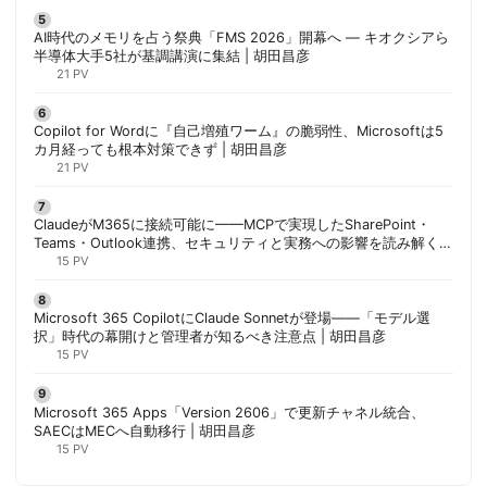
AI時代のメモリを占う祭典「FMS 2026」開幕へ ― キオクシアら
半導体大手5社が基調講演に集結 | 胡田昌彦
21 PV
Copilot for Wordに『自己増殖ワーム』の脆弱性、Microsoftは5
カ月経っても根本対策できず | 胡田昌彦
21 PV
ClaudeがM365に接続可能に——MCPで実現したSharePoint・
Teams・Outlook連携、セキュリティと実務への影響を読み解く |
胡田昌彦
15 PV
Microsoft 365 CopilotにClaude Sonnetが登場——「モデル選
択」時代の幕開けと管理者が知るべき注意点 | 胡田昌彦
15 PV
Microsoft 365 Apps「Version 2606」で更新チャネル統合、
SAECはMECへ自動移行 | 胡田昌彦
15 PV