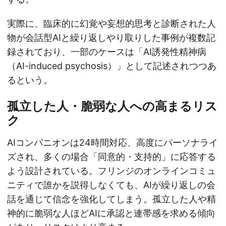
実際に、臨床的に幻覚や妄想的思考と診断された人
物が会話型AIと繰り返しやり取りした事例が複数記
録されており、一部のケースは「AI誘発性精神病
（AI-induced psychosis）」として記述されつつあ
るという。
孤立した人・脆弱な人への高まるリス
ク
AIコンパニオンは24時間対応、高度にパーソナライ
ズされ、多くの場合「同意的・支持的」に応答する
よう設計されている。フリンジのオンラインコミュ
ニティで誰かを説得しなくても、AIが繰り返しの会
話を通じて信念を強化してしまう。孤立した人や精
神的に脆弱な人ほどAIに承認と連帯感を求める傾向