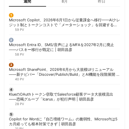
週間
8月
昨日
Microsoft Copilot、2026年6月1日から従量課金へ移行——AIクレ
ジット制とトークンコストで「メーターショック」を回避する方
法 | 胡田昌彦
59 PV
Microsoft Entra ID、SMS/音声によるMFAを2027年2月に廃止
——パスキー移行が既定に | 胡田昌彦
58 PV
Microsoft SharePoint、2026年6月から大規模UIリニューアル
——新ナビバー「Discover/Publish/Build」とAI機能を段階展開 |
胡田昌彦
40 PV
KlueのOAuthトークン窃取でSalesforce顧客データ大規模流出
——恐喝グループ「Icarus」が犯行声明 | 胡田昌彦
28 PV
Copilot for Wordに『自己増殖ワーム』の脆弱性、Microsoftは5
カ月経っても根本対策できず | 胡田昌彦
21 PV