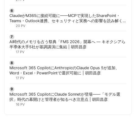
ClaudeがM365に接続可能に——MCPで実現したSharePoint・
Teams・Outlook連携、セキュリティと実務への影響を読み解く |
胡田昌彦
20 PV
AI時代のメモリを占う祭典「FMS 2026」開幕へ ― キオクシアら
半導体大手5社が基調講演に集結 | 胡田昌彦
17 PV
Microsoft 365 CopilotにAnthropicのClaude Opus 5が追加、
Word・Excel・PowerPointで選択可能に | 胡田昌彦
17 PV
Microsoft 365 CopilotにClaude Sonnetが登場——「モデル選
択」時代の幕開けと管理者が知るべき注意点 | 胡田昌彦
16 PV