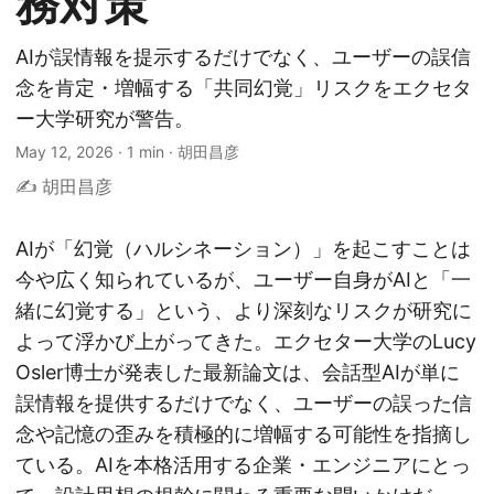
務対策
AIが誤情報を提示するだけでなく、ユーザーの誤信
念を肯定・増幅する「共同幻覚」リスクをエクセタ
ー大学研究が警告。
May 12, 2026
·
1 min
·
胡田昌彦
✍️ 胡田昌彦
AIが「幻覚（ハルシネーション）」を起こすことは
今や広く知られているが、ユーザー自身がAIと「一
緒に幻覚する」という、より深刻なリスクが研究に
よって浮かび上がってきた。エクセター大学のLucy
Osler博士が発表した最新論文は、会話型AIが単に
誤情報を提供するだけでなく、ユーザーの誤った信
念や記憶の歪みを積極的に増幅する可能性を指摘し
ている。AIを本格活用する企業・エンジニアにとっ