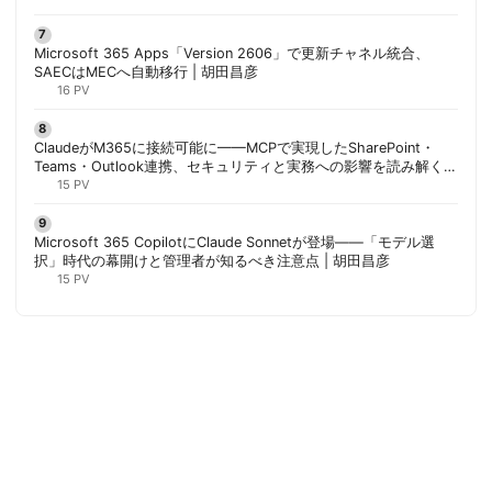
Microsoft 365 Apps「Version 2606」で更新チャネル統合、
SAECはMECへ自動移行 | 胡田昌彦
16 PV
ClaudeがM365に接続可能に——MCPで実現したSharePoint・
Teams・Outlook連携、セキュリティと実務への影響を読み解く |
胡田昌彦
15 PV
Microsoft 365 CopilotにClaude Sonnetが登場——「モデル選
択」時代の幕開けと管理者が知るべき注意点 | 胡田昌彦
15 PV