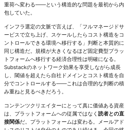
重荷へ変わる——という構造的な問題を最初から内
包していた。
インフラ選定の文脈で言えば、「フルマネージドサ
ービスで立ち上げ、スケールしたらコスト構造をコ
ントロールできる環境へ移行する」判断と本質的に
同じ構造だ。規模が大きくなるほど固定費型プラッ
トフォームへ移行する経済合理性は明確になる。
Substackのネットワーク効果を享受しながら成長
し、閾値を超えたら自社ドメインとコスト構造を自
分でコントロールする——これは合理的な判断の積
み重ねと見るべきだろう。
コンテンツクリエイターにとって真に価値ある資産
は、プラットフォームへの従属ではなく
読者との直
接関係
だ。プラットフォームは変わる。メールアド
レスのリストは自分のものであり続ける。今回の移