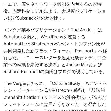
ームで、広告ネットワーク機能を内包するのが特
徴。固定料金モデルにより、大規模パブリケーショ
ンほどSubstackとの差が開く。
エンタメ業界パブリケーション「The Ankler」は
Substackを離れ、WordPressを運営する
AutomatticとStratecheryのベン・トンプソン氏が
共同開発した新プラットフォーム「Passport」へ移
行した。「ニュースレターを超えた統合メディア企
業への転換を象徴する決断」とJanice Minおよび
Richard Rushfieldの両氏はブログで説明している。
The Vergeはさらに、「Culture Study」のアン・ヘ
レン・ピーターセン氏がPatreonへ移行し「段階的
にenshittification（サービスの質的劣化）が進んだ
プラットフォームには居たくなかった」と発言した