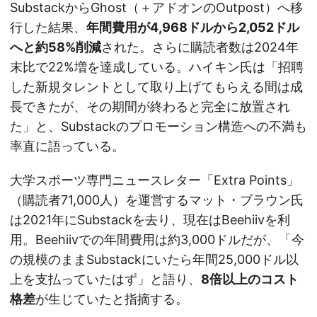
SubstackからGhost（＋アドオンのOutpost）へ移
行した結果、
年間費用が4,968ドルから2,052ドル
へと約58%削減
された。さらに購読者数は2024年
末比で22%増を達成している。ハイキン氏は「招聘
した新規タレントとして取り上げてもらえる間は成
長できたが、その期間が終わると完全に放置され
た」と、Substackのプロモーション構造への不満も
率直に語っている。
大学スポーツ専門ニュースレター「Extra Points」
（購読者71,000人）を運営するマット・ブラウン氏
は2021年にSubstackを去り、現在はBeehiivを利
用。Beehiivでの年間費用は約3,000ドルだが、「今
の規模のままSubstackにいたら年間25,000ドル以
上を支払っていたはず」と語り、
8倍以上のコスト
格差
が生じていたと指摘する。