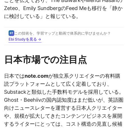
ことを伝えており、The BulwarkやMehdi Hasanの
Zeteo、Emily SundbergのFeed Meも移行を「静か
に検討している」と報じている。
この技術を、学習マップと動画で体系的に学びませんか？
ST
Ebi Studyを見る →
日本市場での注目点
日本では
note.com
が独立系クリエイターの有料購
読プラットフォームとして広く定着しており、
Substackと類似した手数料モデルを採用している。
Ghost・Beehiivの国内認知度はまだ低いが、英語圏
向けニュースレターを運営する日本人クリエイター
や、規模が拡大してきたコンテンツビジネスを展開
するライターにとっては、コスト構造の見直し候補