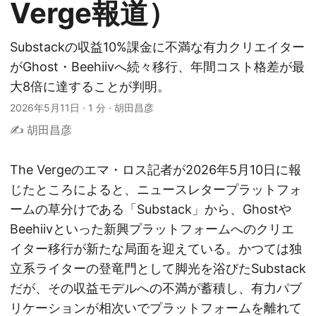
Verge報道）
Substackの収益10%課金に不満な有力クリエイター
がGhost・Beehiivへ続々移行、年間コスト格差が最
大8倍に達することが判明。
2026年5月11日
·
1 分
·
胡田昌彦
✍️ 胡田昌彦
The Vergeのエマ・ロス記者が2026年5月10日に報
じたところによると、ニュースレタープラットフォ
ームの草分けである「Substack」から、Ghostや
Beehiivといった新興プラットフォームへのクリエ
イター移行が新たな局面を迎えている。かつては独
立系ライターの登竜門として脚光を浴びたSubstack
だが、その収益モデルへの不満が蓄積し、有力パブ
リケーションが相次いでプラットフォームを離れて