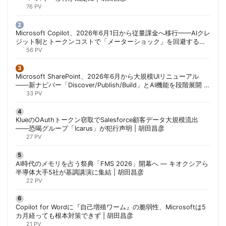
76 PV
Microsoft Copilot、2026年6月1日から従量課金へ移行——AIクレ
ジット制とトークンコストで「メーターショック」を回避する方
法 | 胡田昌彦
56 PV
Microsoft SharePoint、2026年6月から大規模UIリニューアル
——新ナビバー「Discover/Publish/Build」とAI機能を段階展開 |
胡田昌彦
33 PV
KlueのOAuthトークン窃取でSalesforce顧客データ大規模流出
——恐喝グループ「Icarus」が犯行声明 | 胡田昌彦
27 PV
AI時代のメモリを占う祭典「FMS 2026」開幕へ ― キオクシアら
半導体大手5社が基調講演に集結 | 胡田昌彦
22 PV
Copilot for Wordに『自己増殖ワーム』の脆弱性、Microsoftは5
カ月経っても根本対策できず | 胡田昌彦
21 PV