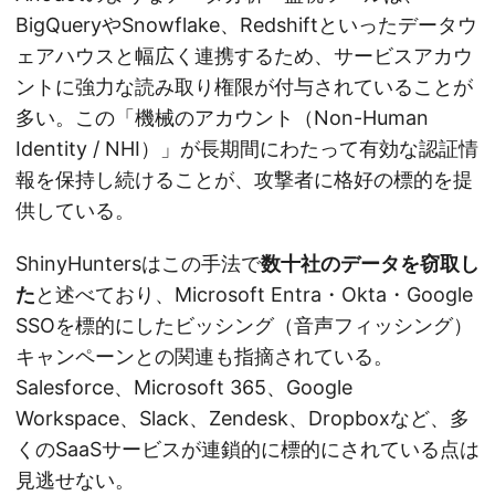
BigQueryやSnowflake、Redshiftといったデータウ
ェアハウスと幅広く連携するため、サービスアカウ
ントに強力な読み取り権限が付与されていることが
多い。この「機械のアカウント（Non-Human
Identity / NHI）」が長期間にわたって有効な認証情
報を保持し続けることが、攻撃者に格好の標的を提
供している。
ShinyHuntersはこの手法で
数十社のデータを窃取し
た
と述べており、Microsoft Entra・Okta・Google
SSOを標的にしたビッシング（音声フィッシング）
キャンペーンとの関連も指摘されている。
Salesforce、Microsoft 365、Google
Workspace、Slack、Zendesk、Dropboxなど、多
くのSaaSサービスが連鎖的に標的にされている点は
見逃せない。