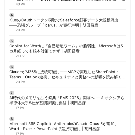
胡田昌彦
40 PV
KlueのOAuthトークン窃取でSalesforce顧客データ大規模流出
——恐喝グループ「Icarus」が犯行声明 | 胡田昌彦
28 PV
Copilot for Wordに『自己増殖ワーム』の脆弱性、Microsoftは5
カ月経っても根本対策できず | 胡田昌彦
21 PV
ClaudeがM365に接続可能に——MCPで実現したSharePoint・
Teams・Outlook連携、セキュリティと実務への影響を読み解く |
胡田昌彦
20 PV
AI時代のメモリを占う祭典「FMS 2026」開幕へ ― キオクシアら
半導体大手5社が基調講演に集結 | 胡田昌彦
17 PV
Microsoft 365 CopilotにAnthropicのClaude Opus 5が追加、
Word・Excel・PowerPointで選択可能に | 胡田昌彦
17 PV