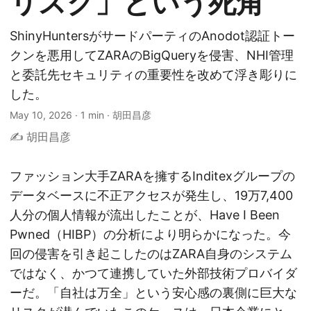
リスク」という死角
ShinyHuntersがサードパーティのAnodot認証トー
クンを悪用してZARAのBigQueryを侵害、NHI管理
と委託先セキュリティの重要性を改めて浮き彫りに
した。
May 10, 2026
·
1 min
·
胡田昌彦
✍️ 胡田昌彦
ファッション大手ZARAを擁するInditexグループの
データベースに不正アクセスが発生し、19万7,400
人分の個人情報が流出したことが、Have I Been
Pwned（HIBP）の分析により明らかになった。今
回の侵害を引き起こしたのはZARA自身のシステム
ではなく、かつて連携していた外部技術プロバイダ
ーだ。「自社は万全」という安心感の裏側に巨大な