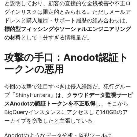
と説明しており、顧客の直接的な金銭被害や不正ロ
グインリスクは限定的とみられる。ただしメールア
ドレスと購入履歴・サポート履歴の組み合わせは、
標的型フィッシングやソーシャルエンジニアリング
の材料
として十分すぎる情報量だ。
攻撃の手口：Anodot認証ト
ークンの悪用
今回の攻撃で注目すべきは侵入経路だ。犯行グルー
プ「ShinyHunters」は、
クラウドデータ監視サービ
スAnodotの認証トークンを不正取得
し、そこから
BigQueryインスタンスにアクセスして140GBのア
ーカイブを窃取したと主張している。
Anodotのようなデータ分析・監視ツールは、