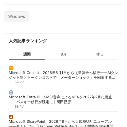
Windows
人気記事ランキング
週間
8月
昨日
Microsoft Copilot、2026年6月1日から従量課金へ移行——AIクレ
ジット制とトークンコストで「メーターショック」を回避する方
法 | 胡田昌彦
59 PV
Microsoft Entra ID、SMS/音声によるMFAを2027年2月に廃止
——パスキー移行が既定に | 胡田昌彦
58 PV
Microsoft SharePoint、2026年6月から大規模UIリニューアル
——新ナビバー「Discover/Publish/Build」とAI機能を段階展開 |