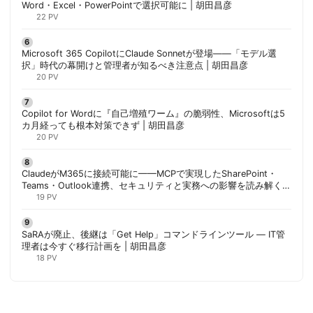
Word・Excel・PowerPointで選択可能に | 胡田昌彦
22 PV
Microsoft 365 CopilotにClaude Sonnetが登場——「モデル選
択」時代の幕開けと管理者が知るべき注意点 | 胡田昌彦
20 PV
Copilot for Wordに『自己増殖ワーム』の脆弱性、Microsoftは5
カ月経っても根本対策できず | 胡田昌彦
20 PV
ClaudeがM365に接続可能に——MCPで実現したSharePoint・
Teams・Outlook連携、セキュリティと実務への影響を読み解く |
胡田昌彦
19 PV
SaRAが廃止、後継は「Get Help」コマンドラインツール — IT管
理者は今すぐ移行計画を | 胡田昌彦
18 PV