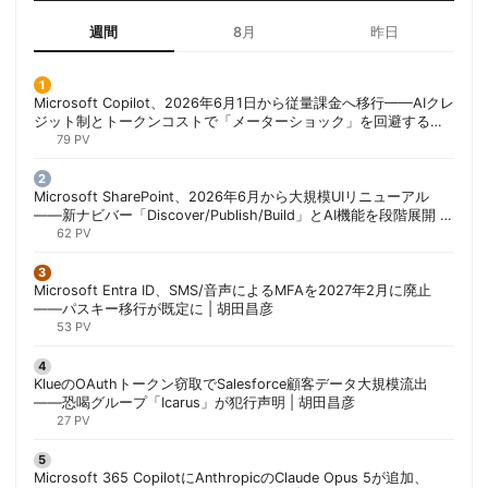
週間
8月
昨日
Microsoft Copilot、2026年6月1日から従量課金へ移行——AIクレ
ジット制とトークンコストで「メーターショック」を回避する方
法 | 胡田昌彦
79 PV
Microsoft SharePoint、2026年6月から大規模UIリニューアル
——新ナビバー「Discover/Publish/Build」とAI機能を段階展開 |
胡田昌彦
62 PV
Microsoft Entra ID、SMS/音声によるMFAを2027年2月に廃止
——パスキー移行が既定に | 胡田昌彦
53 PV
KlueのOAuthトークン窃取でSalesforce顧客データ大規模流出
——恐喝グループ「Icarus」が犯行声明 | 胡田昌彦
27 PV
Microsoft 365 CopilotにAnthropicのClaude Opus 5が追加、