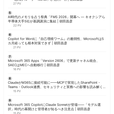
27 PV
AI時代のメモリを占う祭典「FMS 2026」開幕へ ― キオクシアら
半導体大手5社が基調講演に集結 | 胡田昌彦
22 PV
Copilot for Wordに『自己増殖ワーム』の脆弱性、Microsoftは5
カ月経っても根本対策できず | 胡田昌彦
21 PV
Microsoft 365 Apps「Version 2606」で更新チャネル統合、
SAECはMECへ自動移行 | 胡田昌彦
16 PV
ClaudeがM365に接続可能に——MCPで実現したSharePoint・
Teams・Outlook連携、セキュリティと実務への影響を読み解く |
胡田昌彦
15 PV
Microsoft 365 CopilotにClaude Sonnetが登場——「モデル選
択」時代の幕開けと管理者が知るべき注意点 | 胡田昌彦
15 PV