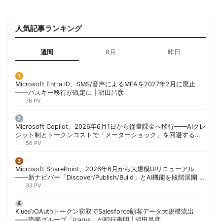
人気記事ランキング
週間
8月
昨日
Microsoft Entra ID、SMS/音声によるMFAを2027年2月に廃止
——パスキー移行が既定に | 胡田昌彦
76 PV
Microsoft Copilot、2026年6月1日から従量課金へ移行——AIクレ
ジット制とトークンコストで「メーターショック」を回避する方
法 | 胡田昌彦
56 PV
Microsoft SharePoint、2026年6月から大規模UIリニューアル
——新ナビバー「Discover/Publish/Build」とAI機能を段階展開 |
胡田昌彦
33 PV
KlueのOAuthトークン窃取でSalesforce顧客データ大規模流出
——恐喝グループ「Icarus」が犯行声明 | 胡田昌彦