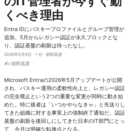
のIT管理者が今すぐ動
くべき理由
Entra IDにパスキープロファイルとグループ管理が
追加。5月からレガシー認証が永久ブロックとな
り、認証基盤の刷新は待ったなし。
2026年5月9日
·
1 分
·
胡田昌彦
✍️ 胡田昌彦
Microsoft Entraの2026年5月アップデートが公開
され、パスキー運用の柔軟性向上と、レガシー認証
の完全廃止という2つの重要な変更が同時に動き始
めた。特に後者は「いつかやらなきゃ」と先送りし
てきた組織に対する事実上の強制終了通知だ。認証
基盤の刷新を後回しにしてきた日本のIT部門にとっ
て、今月は明確な転換点となる。