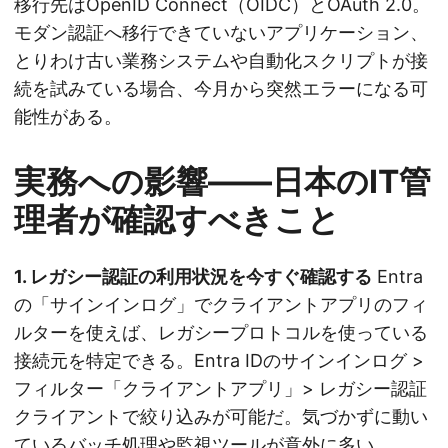
移行先はOpenID Connect（OIDC）とOAuth 2.0。
モダン認証へ移行できていないアプリケーション、
とりわけ古い業務システムや自動化スクリプトが接
続を試みている場合、今月から突然エラーになる可
能性がある。
実務への影響——日本のIT管
理者が確認すべきこと
1. レガシー認証の利用状況を今すぐ確認する
Entra
の「サインインログ」でクライアントアプリのフィ
ルターを使えば、レガシープロトコルを使っている
接続元を特定できる。Entra IDのサインインログ >
フィルター「クライアントアプリ」> レガシー認証
クライアントで絞り込みが可能だ。気づかずに動い
ているバッチ処理や監視ツールが意外に多い。