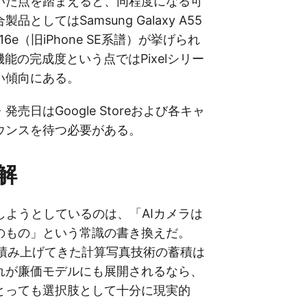
いた点を踏まえると、同程度になる可
としてはSamsung Galaxy A55
ne 16e（旧iPhone SE系譜）が挙げられ
機能の完成度という点ではPixelシリー
い傾向にある。
売日はGoogle Storeおよび各キャ
ウンスを待つ必要がある。
解
が体現しようとしているのは、「AIカメラは
のもの」という常識の書き換えだ。
ズが積み上げてきた計算写真技術の蓄積は
れが廉価モデルにも展開されるなら、
とっても選択肢として十分に現実的