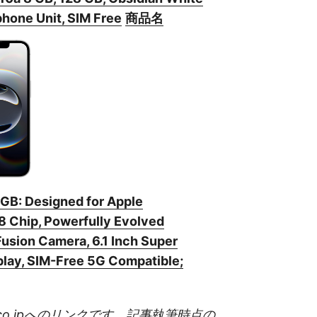
hone Unit, SIM Free
商品名
GB: Designed for Apple
18 Chip, Powerfully Evolved
usion Camera, 6.1 Inch Super
play, SIM-Free 5G Compatible;
.co.jpへのリンクです。記事執筆時点の