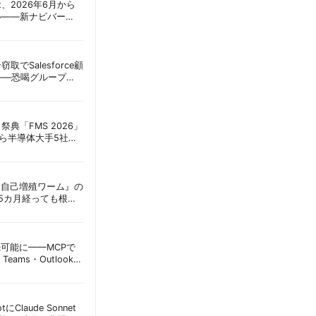
oint、2026年6月から
ル——新ナビバー
h/Build」とAI機能を段
窃取でSalesforce顧
——恐喝グループ
 | 胡田昌彦
祭典「FMS 2026」
アら半導体大手5社が
田昌彦
ordに『自己増殖ワーム』の
tは5カ月経っても根本
彦
接続可能に——MCPで
Teams・Outlook連
実務への影響を読み
lotにClaude Sonnet