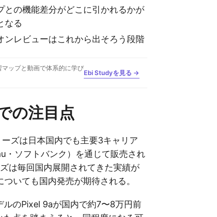
プとの機能差分がどこに引かれるかが
となる
オンレビューはこれから出そろう段階
習マップと動画で体系的に学び
Ebi Studyを見る →
での注目点
xelシリーズは日本国内でも主要3キャリア
au・ソフトバンク）を通じて販売され
ーズは毎回国内展開されてきた実績が
10aについても国内発売が期待される。
のPixel 9aが国内で約7〜8万円前