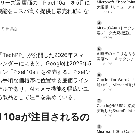
elシリーズ最廉価の「Pixel 10a」を5月に
Microsoft ShareP
大規模UIリニューア
ラ機能をコスパ高く提供し最売れ筋にな
「Discover/Publis
33 PV
階展開 | 胡田昌彦
。
KlueのOAuthトークン
·
胡田昌彦
客データ大規模流出
「Icarus」が犯行声明
27 PV
AI時代のメモリを占う
TechPP」が公開した2026年スマー
開幕へ ― キオクシ
ンダーによると、Googleは2026年5
基調講演に集結 | 胡
21 PV
「Pixel 10a」を発売する。Pixelシ
も手頃な価格帯に位置する廉価ライン
Copilot for W
脆弱性、Microsof
デルであり、AIカメラ機能を幅広いユ
対策できず | 胡田昌
21 PV
る製品として注目を集めている。
ClaudeがM365に
実現したSharePoint・
el 10aが注目されるの
携、セキュリティと
15 PV
解く | 胡田昌彦
Microsoft 365 Copi