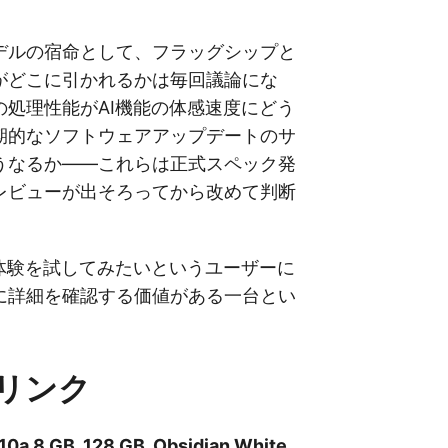
デルの宿命として、フラッグシップと
がどこに引かれるかは毎回議論にな
の処理性能がAI機能の体感速度にどう
期的なソフトウェアアップデートのサ
うなるか——これらは正式スペック発
レビューが出そろってから改めて判断
I体験を試してみたいというユーザーに
に詳細を確認する価値がある一台とい
リンク
 10a 8 GB, 128 GB, Obsidian White