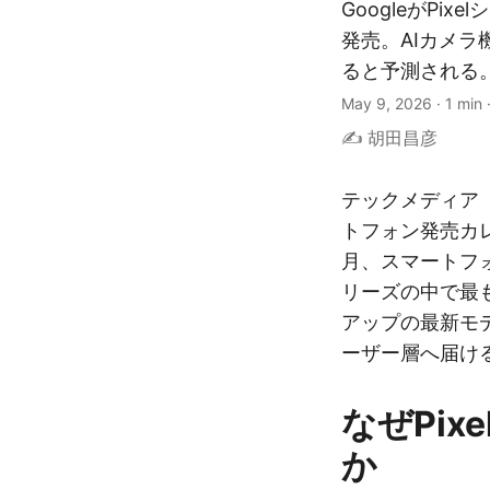
GoogleがPix
発売。AIカメ
ると予測される
May 9, 2026
·
1 min
✍️ 胡田昌彦
テックメディア「
トフォン発売カレ
月、スマートフォン
リーズの中で最
アップの最新モ
ーザー層へ届け
なぜPix
か