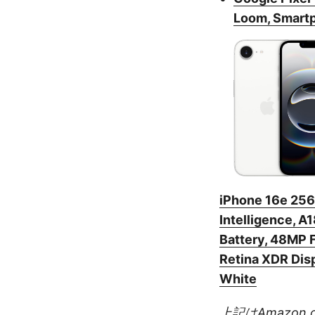
Loom, Smartp
iPhone 16e 256
Intelligence, A
Battery, 48MP F
Retina XDR Dis
White
上記はAmazon