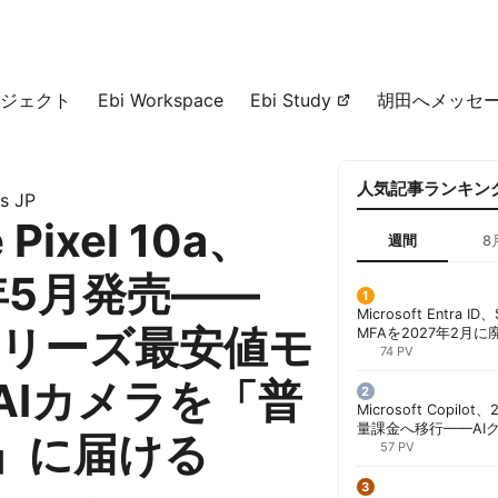
ジェクト
Ebi Workspace
Ebi Study
胡田へメッセ
人気記事ランキン
s JP
 Pixel 10a、
週間
8
年5月発売——
Microsoft Entra 
lシリーズ最安値モ
MFAを2027年2月
行が既定に | 胡田昌
74 PV
AIカメラを「普
Microsoft Copil
量課金へ移行——AI
」に届ける
ンコストで「メータ
57 PV
する方法 | 胡田昌彦