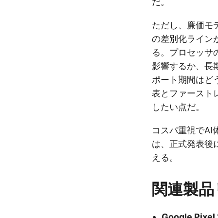
だ。
ただし、廉価モ
の差別化ライン
る。プロセッサ
影響するか、長
ポート期間はど
表とファースト
したい点だ。
コスパ重視でA
は、正式発表後
える。
関連製品
Google Pixel