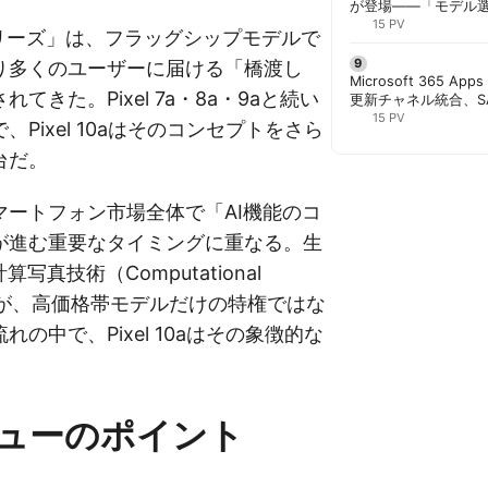
が登場——「モデル
と管理者が知るべき注
15 PV
aシリーズ」は、フラッグシップモデルで
り多くのユーザーに届ける「橋渡し
Microsoft 365 App
てきた。Pixel 7a・8a・9aと続い
更新チャネル統合、S
行 | 胡田昌彦
15 PV
Pixel 10aはそのコンセプトをさら
台だ。
マートフォン市場全体で「AI機能のコ
が進む重要なタイミングに重なる。生
写真技術（Computational
hy）が、高価格帯モデルだけの特権ではな
の中で、Pixel 10aはその象徴的な
。
ューのポイント