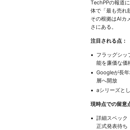
TechPPの報道に
体で「最も売れ
その根拠はAI
さにある。
注目される点：
フラッグシップ「
能を廉価な価
Googleが
層へ開放
aシリーズと
現時点での留意
詳細スペック
正式発表待ち