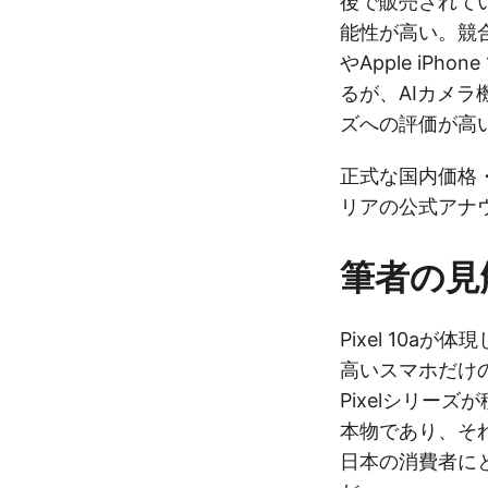
後で販売されて
能性が高い。競合製品
やApple iPho
るが、AIカメラ
ズへの評価が高
正式な国内価格・発
リアの公式アナ
筆者の見
Pixel 10a
高いスマホだけ
Pixelシリー
本物であり、そ
日本の消費者に