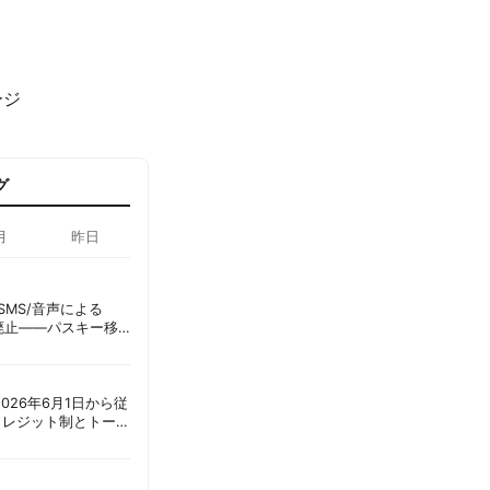
ージ
グ
月
昨日
ID、SMS/音声による
に廃止——パスキー移
彦
ot、2026年6月1日から従
クレジット制とトーク
ーショック」を回避