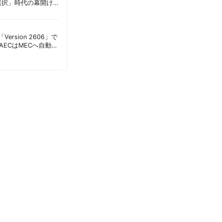
選択」時代の幕開け
意点 | 胡田昌彦
s「Version 2606」で
AECはMECへ自動移