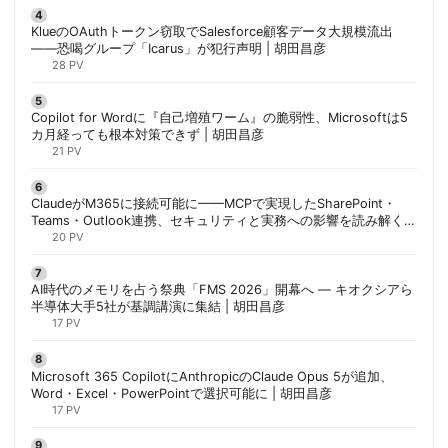
KlueのOAuthトークン窃取でSalesforce顧客データ大規模流出
——恐喝グループ「Icarus」が犯行声明 | 胡田昌彦
28 PV
Copilot for Wordに『自己増殖ワーム』の脆弱性、Microsoftは5
カ月経っても根本対策できず | 胡田昌彦
21 PV
ClaudeがM365に接続可能に——MCPで実現したSharePoint・
Teams・Outlook連携、セキュリティと実務への影響を読み解く |
胡田昌彦
20 PV
AI時代のメモリを占う祭典「FMS 2026」開幕へ ― キオクシアら
半導体大手5社が基調講演に集結 | 胡田昌彦
17 PV
Microsoft 365 CopilotにAnthropicのClaude Opus 5が追加、
Word・Excel・PowerPointで選択可能に | 胡田昌彦
17 PV