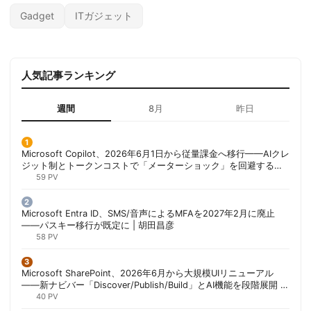
Gadget
ITガジェット
人気記事ランキング
週間
8月
昨日
Microsoft Copilot、2026年6月1日から従量課金へ移行——AIクレ
ジット制とトークンコストで「メーターショック」を回避する方
法 | 胡田昌彦
59 PV
Microsoft Entra ID、SMS/音声によるMFAを2027年2月に廃止
——パスキー移行が既定に | 胡田昌彦
58 PV
Microsoft SharePoint、2026年6月から大規模UIリニューアル
——新ナビバー「Discover/Publish/Build」とAI機能を段階展開 |
胡田昌彦
40 PV