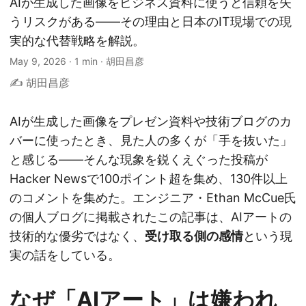
AIが生成した画像をビジネス資料に使うと信頼を失
うリスクがある——その理由と日本のIT現場での現
実的な代替戦略を解説。
May 9, 2026
·
1 min
·
胡田昌彦
✍️ 胡田昌彦
AIが生成した画像をプレゼン資料や技術ブログのカ
バーに使ったとき、見た人の多くが「手を抜いた」
と感じる——そんな現象を鋭くえぐった投稿が
Hacker Newsで100ポイント超を集め、130件以上
のコメントを集めた。エンジニア・Ethan McCue氏
の個人ブログに掲載されたこの記事は、AIアートの
技術的な優劣ではなく、
受け取る側の感情
という現
実の話をしている。
なぜ「AIアート」は嫌われ