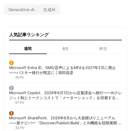
Generative-Ai
生成AI
人気記事ランキング
週間
8月
昨日
Microsoft Entra ID、SMS/音声によるMFAを2027年2月に廃止
——パスキー移行が既定に | 胡田昌彦
74 PV
Microsoft Copilot、2026年6月1日から従量課金へ移行——AIクレ
ジット制とトークンコストで「メーターショック」を回避する方
法 | 胡田昌彦
57 PV
Microsoft SharePoint、2026年6月から大規模UIリニューアル
——新ナビバー「Discover/Publish/Build」とAI機能を段階展開 |
胡田昌彦
33 PV