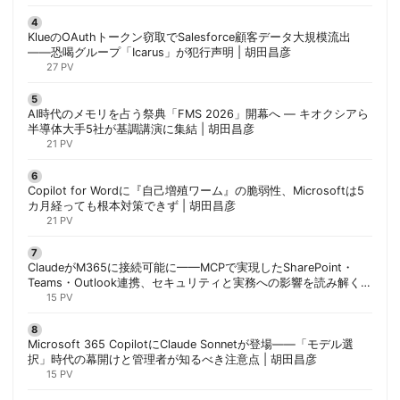
KlueのOAuthトークン窃取でSalesforce顧客データ大規模流出
——恐喝グループ「Icarus」が犯行声明 | 胡田昌彦
27 PV
AI時代のメモリを占う祭典「FMS 2026」開幕へ ― キオクシアら
半導体大手5社が基調講演に集結 | 胡田昌彦
21 PV
Copilot for Wordに『自己増殖ワーム』の脆弱性、Microsoftは5
カ月経っても根本対策できず | 胡田昌彦
21 PV
ClaudeがM365に接続可能に——MCPで実現したSharePoint・
Teams・Outlook連携、セキュリティと実務への影響を読み解く |
胡田昌彦
15 PV
Microsoft 365 CopilotにClaude Sonnetが登場——「モデル選
択」時代の幕開けと管理者が知るべき注意点 | 胡田昌彦
15 PV