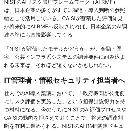
NISTのAIリスク管理フレームワーク（AI RMF）
は、日本企業の多くがすでに調達・導入判断の参照
軸として活用している。CAISIが蓄積した評価知見
が将来的にAI RMFへ反映されれば、日本企業のAI調
達基準にも直接影響してくる。
「NISTが評価したモデルかどうか」が、金融・医
療・公共インフラ系システムの調達要件に組み込ま
れる未来は、それほど遠くないかもしれない。
IT管理者・情報セキュリティ担当者へ
社内でのAI導入稟議において、「政府機関が公開前
にリスク評価を実施した」という担保は説得力を持
つ材料になる。今のうちにNISTのAI評価プロセスや
CAISIの動向を押さえておくことで、将来の調達判
断を有利に進められる。NISTのAI RMF関連ドキュ