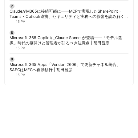
ClaudeがM365に接続可能に——MCPで実現したSharePoint・
Teams・Outlook連携、セキュリティと実務への影響を読み解く |
胡田昌彦
15 PV
Microsoft 365 CopilotにClaude Sonnetが登場——「モデル選
択」時代の幕開けと管理者が知るべき注意点 | 胡田昌彦
15 PV
Microsoft 365 Apps「Version 2606」で更新チャネル統合、
SAECはMECへ自動移行 | 胡田昌彦
15 PV