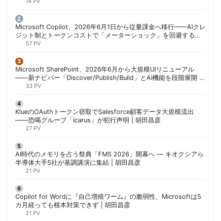
74 PV
Microsoft Copilot、2026年6月1日から従量課金へ移行——AIクレ
ジット制とトークンコストで「メーターショック」を回避する方
法 | 胡田昌彦
57 PV
Microsoft SharePoint、2026年6月から大規模UIリニューアル
——新ナビバー「Discover/Publish/Build」とAI機能を段階展開 |
胡田昌彦
33 PV
KlueのOAuthトークン窃取でSalesforce顧客データ大規模流出
——恐喝グループ「Icarus」が犯行声明 | 胡田昌彦
27 PV
AI時代のメモリを占う祭典「FMS 2026」開幕へ ― キオクシアら
半導体大手5社が基調講演に集結 | 胡田昌彦
21 PV
Copilot for Wordに『自己増殖ワーム』の脆弱性、Microsoftは5
カ月経っても根本対策できず | 胡田昌彦
21 PV