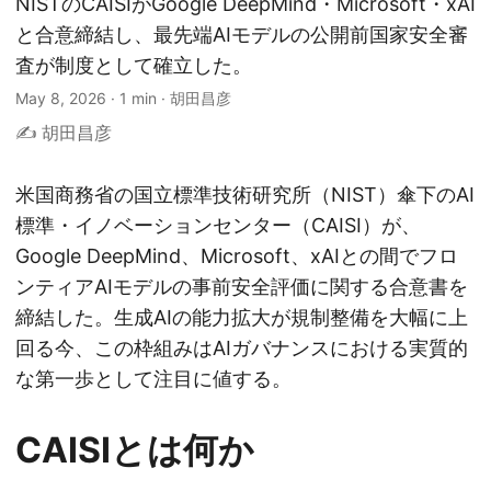
NISTのCAISIがGoogle DeepMind・Microsoft・xAI
と合意締結し、最先端AIモデルの公開前国家安全審
査が制度として確立した。
May 8, 2026
·
1 min
·
胡田昌彦
✍️ 胡田昌彦
米国商務省の国立標準技術研究所（NIST）傘下のAI
標準・イノベーションセンター（CAISI）が、
Google DeepMind、Microsoft、xAIとの間でフロ
ンティアAIモデルの事前安全評価に関する合意書を
締結した。生成AIの能力拡大が規制整備を大幅に上
回る今、この枠組みはAIガバナンスにおける実質的
な第一歩として注目に値する。
CAISIとは何か