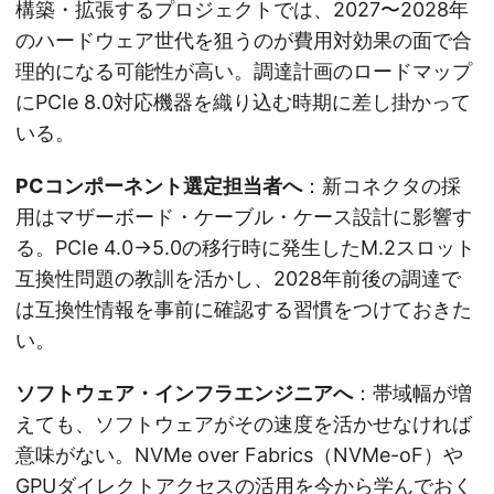
構築・拡張するプロジェクトでは、2027〜2028年
のハードウェア世代を狙うのが費用対効果の面で合
理的になる可能性が高い。調達計画のロードマップ
にPCIe 8.0対応機器を織り込む時期に差し掛かって
いる。
PCコンポーネント選定担当者へ
：新コネクタの採
用はマザーボード・ケーブル・ケース設計に影響す
る。PCIe 4.0→5.0の移行時に発生したM.2スロット
互換性問題の教訓を活かし、2028年前後の調達で
は互換性情報を事前に確認する習慣をつけておきた
い。
ソフトウェア・インフラエンジニアへ
：帯域幅が増
えても、ソフトウェアがその速度を活かせなければ
意味がない。NVMe over Fabrics（NVMe-oF）や
GPUダイレクトアクセスの活用を今から学んでおく