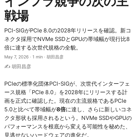
インフラ競争の次の主
戦場
PCI-SIGがPCIe 8.0の2028年リリースを確認。新コ
ネクタ採用でNVMe SSDとGPUの帯域幅が現行比8
倍に達する次世代規格の全貌。
May 7, 2026
·
1 min
·
胡田昌彦
✍️ 胡田昌彦
PCIeの標準化団体PCI-SIGが、次世代インターフェ
ース規格「PCIe 8.0」を2028年にリリースする計
画を正式に確認した。現在の主流規格であるPCIe
5.0と比べて帯域幅が
8倍
に達し、さらに新しいコネ
クタ形状も採用されるという。NVMe SSDやGPUの
パフォーマンスを根底から変える可能性を秘めた、
見逃せないハードウェアの進化だ。