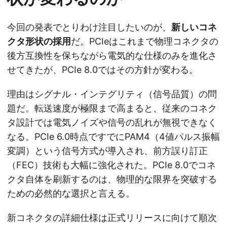
今回の発表でとりわけ注目したいのが、
新しいコネ
クタ形状の採用
だ。PCIeはこれまで物理コネクタの
後方互換性を保ちながら電気的な仕様のみを進化さ
せてきたが、PCIe 8.0ではその方針が変わる。
理由はシグナル・インテグリティ（信号品質）の問
題だ。転送速度が極限まで高まると、従来のコネク
タ設計では電気ノイズや信号の乱れが無視できなく
なる。PCIe 6.0時点ですでにPAM4（4値パルス振幅
変調）という信号方式が導入され、前方誤り訂正
（FEC）技術も大幅に強化された。PCIe 8.0でコネ
クタ自体を刷新するのは、物理的な限界を突破する
ための必然的な選択と言える。
新コネクタの詳細仕様は正式リリースに向けて順次