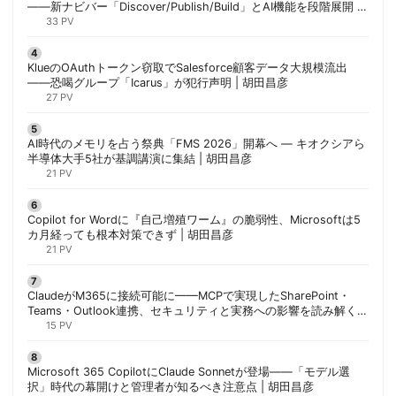
——新ナビバー「Discover/Publish/Build」とAI機能を段階展開 |
胡田昌彦
33 PV
KlueのOAuthトークン窃取でSalesforce顧客データ大規模流出
——恐喝グループ「Icarus」が犯行声明 | 胡田昌彦
27 PV
AI時代のメモリを占う祭典「FMS 2026」開幕へ ― キオクシアら
半導体大手5社が基調講演に集結 | 胡田昌彦
21 PV
Copilot for Wordに『自己増殖ワーム』の脆弱性、Microsoftは5
カ月経っても根本対策できず | 胡田昌彦
21 PV
ClaudeがM365に接続可能に——MCPで実現したSharePoint・
Teams・Outlook連携、セキュリティと実務への影響を読み解く |
胡田昌彦
15 PV
Microsoft 365 CopilotにClaude Sonnetが登場——「モデル選
択」時代の幕開けと管理者が知るべき注意点 | 胡田昌彦