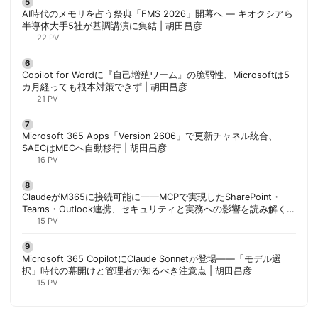
AI時代のメモリを占う祭典「FMS 2026」開幕へ ― キオクシアら
半導体大手5社が基調講演に集結 | 胡田昌彦
22 PV
Copilot for Wordに『自己増殖ワーム』の脆弱性、Microsoftは5
カ月経っても根本対策できず | 胡田昌彦
21 PV
Microsoft 365 Apps「Version 2606」で更新チャネル統合、
SAECはMECへ自動移行 | 胡田昌彦
16 PV
ClaudeがM365に接続可能に——MCPで実現したSharePoint・
Teams・Outlook連携、セキュリティと実務への影響を読み解く |
胡田昌彦
15 PV
Microsoft 365 CopilotにClaude Sonnetが登場——「モデル選
択」時代の幕開けと管理者が知るべき注意点 | 胡田昌彦
15 PV