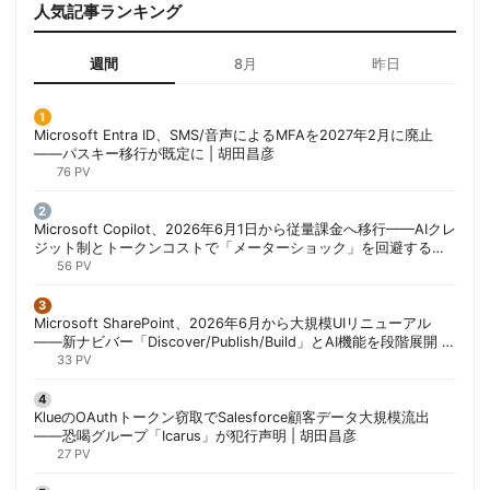
人気記事ランキング
週間
8月
昨日
Microsoft Entra ID、SMS/音声によるMFAを2027年2月に廃止
——パスキー移行が既定に | 胡田昌彦
76 PV
Microsoft Copilot、2026年6月1日から従量課金へ移行——AIクレ
ジット制とトークンコストで「メーターショック」を回避する方
法 | 胡田昌彦
56 PV
Microsoft SharePoint、2026年6月から大規模UIリニューアル
——新ナビバー「Discover/Publish/Build」とAI機能を段階展開 |
胡田昌彦
33 PV
KlueのOAuthトークン窃取でSalesforce顧客データ大規模流出
——恐喝グループ「Icarus」が犯行声明 | 胡田昌彦
27 PV