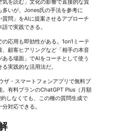
空気を読む」文化の影響で直接的な質
多いが、Jones氏の手法を参考に
い質問」をAIに提案させるアプローチ
本語で実践できる。
の応用も即効性がある。1on1ミーテ
接、顧客ヒアリングなど「相手の本音
がある場面」でAIをコーチとして使う
せる実践的な活用法だ。
ブラウザ・スマートフォンアプリで無料プ
有料プランのChatGPT Plus（月額
を契約しなくても、この種の質問生成で
十分対応できる。
解