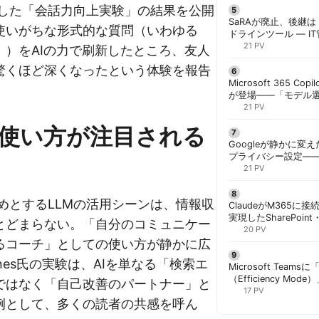
活用した「会話力向上実験」の結果を公開
SaRAが廃止、後継は「
使いがちな形式的な質問（いわゆる
ドラインツール — I
計画を | 胡田昌彦
21 PV
」）をAIの力で刷新したところ、友人
驚くほど深くなったという体験を報告
Microsoft 365 Copi
が登場——「モデル
と管理者が知るべき注
21 PV
使い方が注目される
Googleが静かに変
プライバシー設定—
手順と注意点 | 胡田
21 PV
はじめとするLLMの活用シーンは、情報収
ClaudeがM365に
実現したSharePoint・
とどまらない。「自分のコミュニケー
携、セキュリティと
20 PV
るコーチ」としての使い方が静かに広
解く | 胡田昌彦
nes氏の実験は、AIを単なる「検索エ
Microsoft Team
（Efficiency M
ではなく「自己改善のパートナー」と
ック端末でのリソース
17 PV
例として、多くの読者の共感を呼ん
胡田昌彦