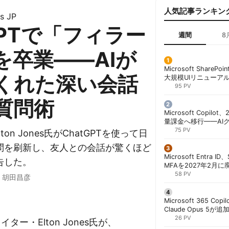
人気記事ランキン
s JP
GPTで「フィラー
週間
8
を卒業——AIが
Microsoft ShareP
くれた深い会話
大規模UIリニューア
「Discover/Publis
95 PV
階展開 | 胡田昌彦
質問術
Microsoft Copil
量課金へ移行——AI
ンコストで「メータ
75 PV
のElton Jones氏がChatGPTを使って日
する方法 | 胡田昌彦
問を刷新し、友人との会話が驚くほど
Microsoft Entra 
告した。
MFAを2027年2月
行が既定に | 胡田昌
58 PV
·
胡田昌彦
Microsoft 365 Copi
Claude Opus 5が追
PowerPointで選択
26 PV
のライター・Elton Jones氏が、