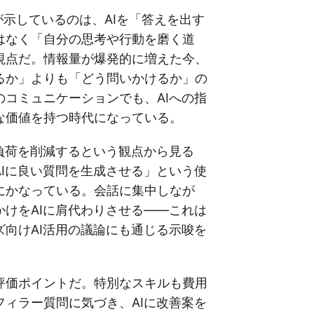
験が示しているのは、AIを「答えを出す
はなく「自分の思考や行動を磨く道
視点だ。情報量が爆発的に増えた今、
るか」よりも「どう問いかけるか」の
のコミュニケーションでも、AIへの指
な価値を持つ時代になっている。
知負荷を削減するという観点から見る
AIに良い質問を生成させる」という使
にかなっている。会話に集中しなが
かけをAIに肩代わりさせる——これは
ズ向けAI活用の議論にも通じる示唆を
評価ポイントだ。特別なスキルも費用
フィラー質問に気づき、AIに改善案を