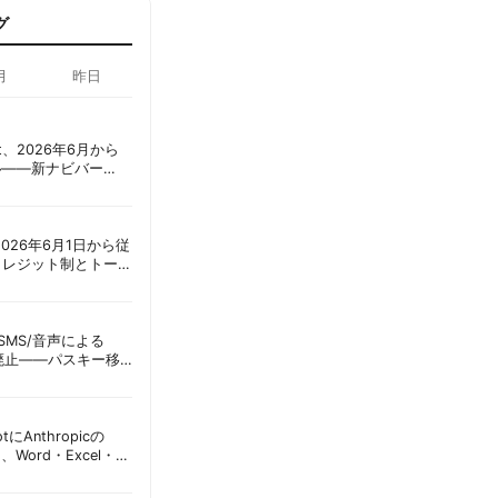
グ
月
昨日
oint、2026年6月から
ル——新ナビバー
h/Build」とAI機能を段
ot、2026年6月1日から従
クレジット制とトーク
ーショック」を回避
ID、SMS/音声による
に廃止——パスキー移
彦
lotにAnthropicの
加、Word・Excel・
可能に | 胡田昌彦