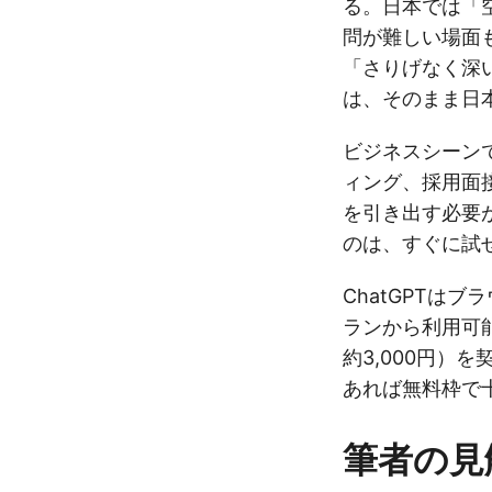
る。日本では「
問が難しい場面も
「さりげなく深
は、そのまま日
ビジネスシーンで
ィング、採用面
を引き出す必要
のは、すぐに試
ChatGPTは
ランから利用可能。
約3,000円）
あれば無料枠で
筆者の見