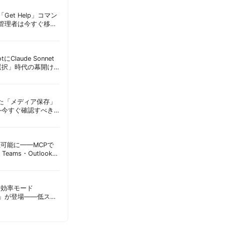
Get Help」コマン
T管理者は今すぐ移行
lotにClaude Sonnet
選択」時代の幕開け
意点 | 胡田昌彦
えた「メディア保存」
—今すぐ確認すべき
昌彦
接続可能に——MCPで
Teams・Outlook連
実務への影響を読み
sに「効率モード
ode）」が登場——低スペ
消費を自動最適化 |