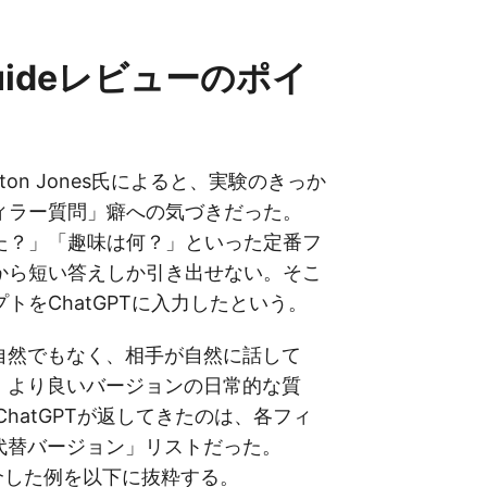
 Guideレビューのポイ
eのElton Jones氏によると、実験のきっか
ィラー質問」癖への気づきだった。
た？」「趣味は何？」といった定番フ
から短い答えしか引き出せない。そこ
トをChatGPTに入力したという。
自然でもなく、相手が自然に話して
、より良いバージョンの日常的な質
ChatGPTが返してきたのは、各フィ
代替バージョン」リストだった。
紹介した例を以下に抜粋する。