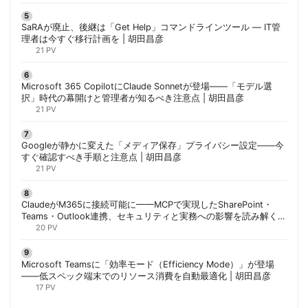
SaRAが廃止、後継は「Get Help」コマンドラインツール — IT管
理者は今すぐ移行計画を | 胡田昌彦
21 PV
Microsoft 365 CopilotにClaude Sonnetが登場——「モデル選
択」時代の幕開けと管理者が知るべき注意点 | 胡田昌彦
21 PV
Googleが静かに変えた「メディア保存」プライバシー設定——今
すぐ確認すべき手順と注意点 | 胡田昌彦
21 PV
ClaudeがM365に接続可能に——MCPで実現したSharePoint・
Teams・Outlook連携、セキュリティと実務への影響を読み解く |
胡田昌彦
20 PV
Microsoft Teamsに「効率モード（Efficiency Mode）」が登場
——低スペック端末でのリソース消費を自動最適化 | 胡田昌彦
17 PV