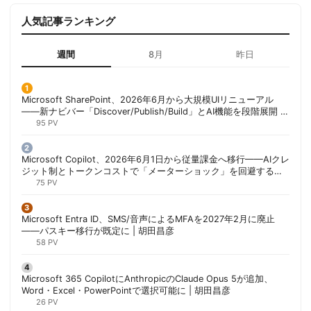
人気記事ランキング
週間
8月
昨日
Microsoft SharePoint、2026年6月から大規模UIリニューアル
——新ナビバー「Discover/Publish/Build」とAI機能を段階展開 |
胡田昌彦
95 PV
Microsoft Copilot、2026年6月1日から従量課金へ移行——AIクレ
ジット制とトークンコストで「メーターショック」を回避する方
法 | 胡田昌彦
75 PV
Microsoft Entra ID、SMS/音声によるMFAを2027年2月に廃止
——パスキー移行が既定に | 胡田昌彦
58 PV
Microsoft 365 CopilotにAnthropicのClaude Opus 5が追加、
Word・Excel・PowerPointで選択可能に | 胡田昌彦
26 PV