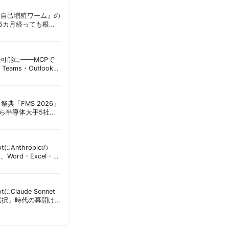
ordに『自己増殖ワーム』の
tは5カ月経っても根本
彦
接続可能に——MCPで
Teams・Outlook連
実務への影響を読み
祭典「FMS 2026」
アら半導体大手5社が
田昌彦
lotにAnthropicの
加、Word・Excel・
可能に | 胡田昌彦
lotにClaude Sonnet
選択」時代の幕開け
意点 | 胡田昌彦