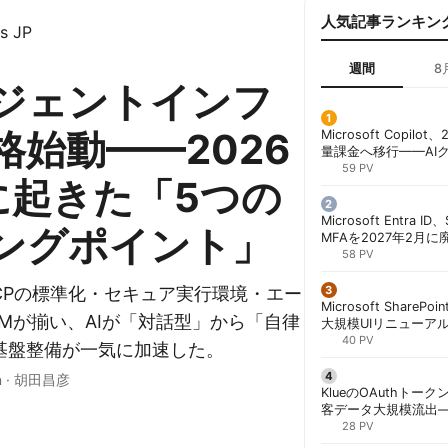
人気記事ランキン
s JP
週間
8
ージェントインフ
格始動——2026
Microsoft Copil
量課金へ移行——AI
ンコストで「メータ
59 PV
に起きた「5つの
する方法 | 胡田昌彦
Microsoft Entra 
ングポイント」
MFAを2027年2月
行が既定に | 胡田昌
58 PV
MCPの標準化・セキュア実行環境・エー
Microsoft ShareP
Mが揃い、AIが「対話型」から「自律
大規模UIリニューア
「Discover/Publis
40 PV
基盤整備が一気に加速した。
階展開 | 胡田昌彦
n
·
胡田昌彦
KlueのOAuthトークン
客データ大規模流出
「Icarus」が犯行声明
28 PV