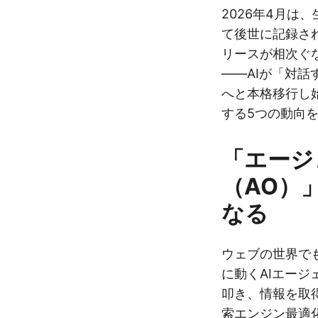
2026年4月は
て後世に記録さ
リースが相次ぐ
——AIが「対
へと本格移行し
する5つの動向
「エージ
（AO）
なる
ウェブの世界で
に動くAIエージ
叩き、情報を取
索エンジン最適