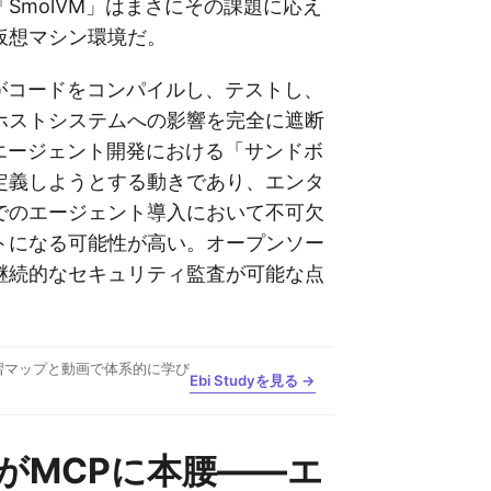
SmolVM」はまさにその課題に応え
仮想マシン環境だ。
トがコードをコンパイルし、テストし、
ホストシステムへの影響を完全に遮断
Iエージェント開発における「サンドボ
定義しようとする動きであり、エンタ
でのエージェント導入において不可欠
トになる可能性が高い。オープンソー
継続的なセキュリティ監査が可能な点
習マップと動画で体系的に学び
Ebi Studyを見る →
nがMCPに本腰——エ