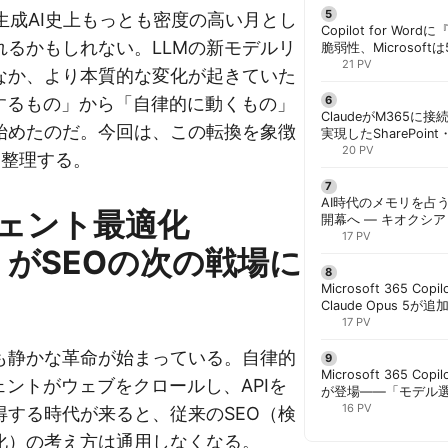
、生成AI史上もっとも密度の高い月とし
Copilot for W
れるかもしれない。LLMの新モデルリ
脆弱性、Microsof
対策できず | 胡田昌
21 PV
なか、より本質的な変化が起きていた
話するもの」から「自律的に動くもの」
ClaudeがM365に
始めたのだ。今回は、この転換を象徴
実現したSharePoint・
携、セキュリティと
20 PV
を整理する。
解く | 胡田昌彦
AI時代のメモリを占う
ェント最適化
開幕へ ― キオクシ
基調講演に集結 | 胡
17 PV
」がSEOの次の戦場に
Microsoft 365 Copi
Claude Opus 5が追
PowerPointで選択
17 PV
も静かな革命が始まっている。自律的
Microsoft 365 Copi
ェントがウェブをクロールし、APIを
が登場——「モデル
と管理者が知るべき注
16 PV
得する時代が来ると、従来のSEO（検
化）の考え方は通用しなくなる。