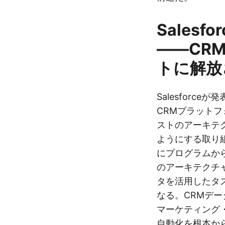
Salesfor
——CR
トに解放
Salesforceが
CRMプラットフ
ストのアーキテ
ようにする取り組み
にプログラムか
のアーキテクチ
タを活用したタ
なる。CRMデー
マーケティング
自動化を根本か