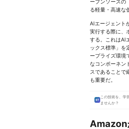
ープンソースの「
る軽量・高速な
AIエージェン
実行する際に、
する。これはA
ックス標準」を
ープライズ環境
なコンポーネン
スであることで
も重要だ。
この技術を、学
ST
ませんか？
Amazo