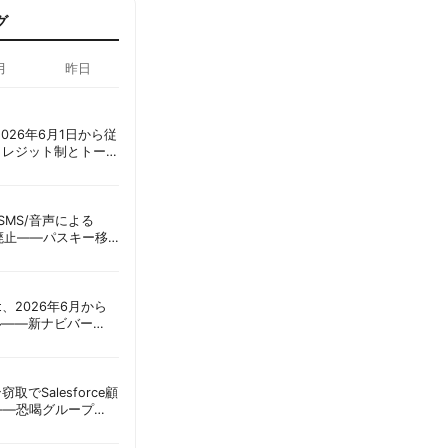
グ
月
昨日
ot、2026年6月1日から従
クレジット制とトーク
ーショック」を回避
ID、SMS/音声による
に廃止——パスキー移
彦
oint、2026年6月から
ル——新ナビバー
h/Build」とAI機能を段
窃取でSalesforce顧
——恐喝グループ
 | 胡田昌彦