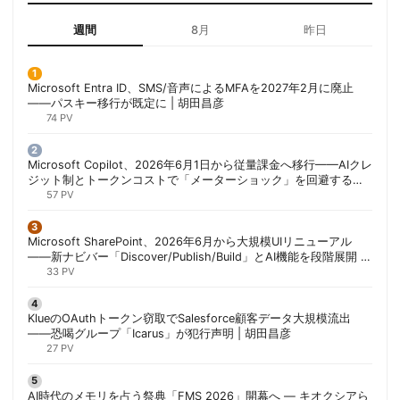
週間
8月
昨日
Microsoft Entra ID、SMS/音声によるMFAを2027年2月に廃止
——パスキー移行が既定に | 胡田昌彦
74 PV
Microsoft Copilot、2026年6月1日から従量課金へ移行——AIクレ
ジット制とトークンコストで「メーターショック」を回避する方
法 | 胡田昌彦
57 PV
Microsoft SharePoint、2026年6月から大規模UIリニューアル
——新ナビバー「Discover/Publish/Build」とAI機能を段階展開 |
胡田昌彦
33 PV
KlueのOAuthトークン窃取でSalesforce顧客データ大規模流出
——恐喝グループ「Icarus」が犯行声明 | 胡田昌彦
27 PV
AI時代のメモリを占う祭典「FMS 2026」開幕へ ― キオクシアら