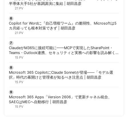
半導体大手5社が基調講演に集結 | 胡田昌彦
21 PV
Copilot for Wordに『自己増殖ワーム』の脆弱性、Microsoftは5
カ月経っても根本対策できず | 胡田昌彦
21 PV
ClaudeがM365に接続可能に——MCPで実現したSharePoint・
Teams・Outlook連携、セキュリティと実務への影響を読み解く |
胡田昌彦
15 PV
Microsoft 365 CopilotにClaude Sonnetが登場——「モデル選
択」時代の幕開けと管理者が知るべき注意点 | 胡田昌彦
15 PV
Microsoft 365 Apps「Version 2606」で更新チャネル統合、
SAECはMECへ自動移行 | 胡田昌彦
15 PV