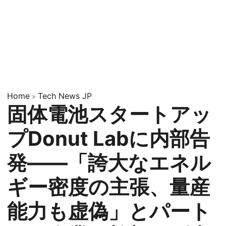
Home
Tech News JP
»
固体電池スタートアッ
プDonut Labに内部告
発——「誇大なエネル
ギー密度の主張、量産
能力も虚偽」とパート