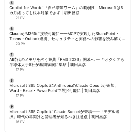
Copilot for Wordに『自己増殖ワーム』の脆弱性、Microsoftは5
カ月経っても根本対策できず | 胡田昌彦
21 PV
ClaudeがM365に接続可能に——MCPで実現したSharePoint・
Teams・Outlook連携、セキュリティと実務への影響を読み解く |
胡田昌彦
20 PV
AI時代のメモリを占う祭典「FMS 2026」開幕へ ― キオクシアら
半導体大手5社が基調講演に集結 | 胡田昌彦
17 PV
Microsoft 365 CopilotにAnthropicのClaude Opus 5が追加、
Word・Excel・PowerPointで選択可能に | 胡田昌彦
17 PV
Microsoft 365 CopilotにClaude Sonnetが登場——「モデル選
択」時代の幕開けと管理者が知るべき注意点 | 胡田昌彦
16 PV