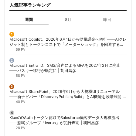
人気記事ランキング
週間
8月
昨日
Microsoft Copilot、2026年6月1日から従量課金へ移行——AIクレ
ジット制とトークンコストで「メーターショック」を回避する方
法 | 胡田昌彦
59 PV
Microsoft Entra ID、SMS/音声によるMFAを2027年2月に廃止
——パスキー移行が既定に | 胡田昌彦
58 PV
Microsoft SharePoint、2026年6月から大規模UIリニューアル
——新ナビバー「Discover/Publish/Build」とAI機能を段階展開 |
胡田昌彦
40 PV
KlueのOAuthトークン窃取でSalesforce顧客データ大規模流出
——恐喝グループ「Icarus」が犯行声明 | 胡田昌彦
28 PV