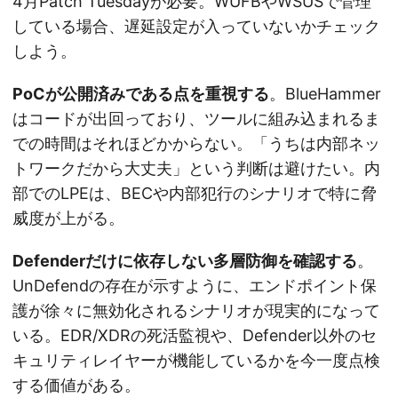
4月Patch Tuesdayが必要。WUFBやWSUSで管理
している場合、遅延設定が入っていないかチェック
しよう。
PoCが公開済みである点を重視する
。BlueHammer
はコードが出回っており、ツールに組み込まれるま
での時間はそれほどかからない。「うちは内部ネッ
トワークだから大丈夫」という判断は避けたい。内
部でのLPEは、BECや内部犯行のシナリオで特に脅
威度が上がる。
Defenderだけに依存しない多層防御を確認する
。
UnDefendの存在が示すように、エンドポイント保
護が徐々に無効化されるシナリオが現実的になって
いる。EDR/XDRの死活監視や、Defender以外のセ
キュリティレイヤーが機能しているかを今一度点検
する価値がある。