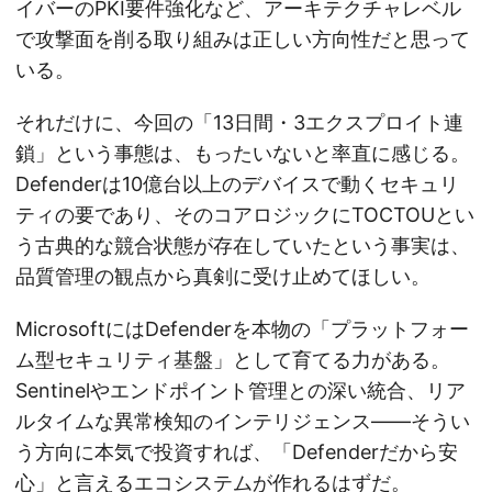
イバーのPKI要件強化など、アーキテクチャレベル
で攻撃面を削る取り組みは正しい方向性だと思って
いる。
それだけに、今回の「13日間・3エクスプロイト連
鎖」という事態は、もったいないと率直に感じる。
Defenderは10億台以上のデバイスで動くセキュリ
ティの要であり、そのコアロジックにTOCTOUとい
う古典的な競合状態が存在していたという事実は、
品質管理の観点から真剣に受け止めてほしい。
MicrosoftにはDefenderを本物の「プラットフォー
ム型セキュリティ基盤」として育てる力がある。
Sentinelやエンドポイント管理との深い統合、リア
ルタイムな異常検知のインテリジェンス——そうい
う方向に本気で投資すれば、「Defenderだから安
心」と言えるエコシステムが作れるはずだ。