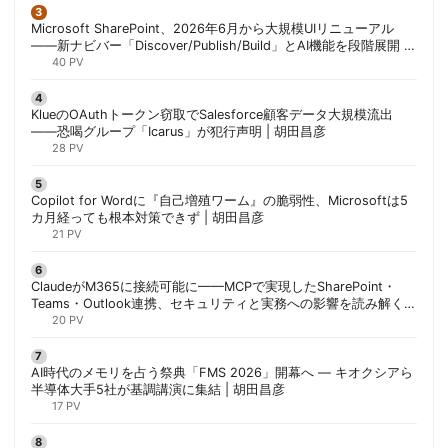
Microsoft SharePoint、2026年6月から大規模UIリニューアル
——新ナビバー「Discover/Publish/Build」とAI機能を段階展開 |
胡田昌彦
40 PV
KlueのOAuthトークン窃取でSalesforce顧客データ大規模流出
——恐喝グループ「Icarus」が犯行声明 | 胡田昌彦
28 PV
Copilot for Wordに『自己増殖ワーム』の脆弱性、Microsoftは5
カ月経っても根本対策できず | 胡田昌彦
21 PV
ClaudeがM365に接続可能に——MCPで実現したSharePoint・
Teams・Outlook連携、セキュリティと実務への影響を読み解く |
胡田昌彦
20 PV
AI時代のメモリを占う祭典「FMS 2026」開幕へ ― キオクシアら
半導体大手5社が基調講演に集結 | 胡田昌彦
17 PV