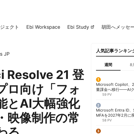
ジェクト
Ebi Workspace
Ebi Study
胡田へメッセ
人気記事ランキン
s JP
週間
8
i Resolve 21 登
プロ向け「フォ
Microsoft Copil
量課金へ移行——AI
ンコストで「メータ
59 PV
能とAI大幅強化
する方法 | 胡田昌彦
Microsoft Entra 
・映像制作の常
MFAを2027年2月
行が既定に | 胡田昌
58 PV
わる