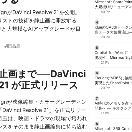
Microsoft ShareP
大規模UIリニューア
signがDaVinci Resolve 21を公開。
「Discover/Publis
40 PV
階展開 | 胡田昌彦
dカラリストの技術を静止画に開放する
KlueのOAuthトークン
ージと大規模なAIアップグレードが目
客データ大規模流出
「Icarus」が犯行声明
28 PV
n
·
胡田昌彦
Copilot for W
脆弱性、Microsof
対策できず | 胡田昌
21 PV
画まで──DaVinci
ClaudeがM365に
e 21 が正式リリース
実現したSharePoint・
携、セキュリティと
20 PV
解く | 胡田昌彦
 Designが映像編集・カラーグレーディン
AI時代のメモリを占う
開幕へ ― キオクシ
Vinci Resolve 21」を正式リリー
基調講演に集結 | 胡
17 PV
目玉は、映画・ドラマの現場で培われ
ンスをそのまま静止画編集に持ち込む
Microsoft 365 Copi