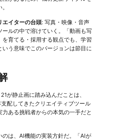
い。
リエイターの台頭
: 写真・映像・音声
ツールの中で溶けていく。「動画も写
」を育てる・採用する観点でも、学習
という意味でこのバージョンは節目に
解
solve 21が静止画に踏み込んだことは、
が長年支配してきたクリエイティブツール
実力ある挑戦者からの本気の一手だと
のは、AI機能の実装方針だ。「AIが