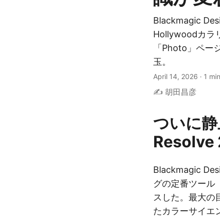
Blackmagic De
Hollywoo
「Photo」ペ
玉。
April 14, 2026
·
1 mi
✍️ 胡田昌彦
ついに静止
Resolv
Blackmagic
グの定番ツール「Da
スした。最大の
たカラーサイエ