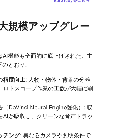
Ebi Studyを見る →
の大規模アップグレー
はAI機能も全面的に底上げされた。主
下のとおり。
k の精度向上
: 人物・物体・背景の分離
、ロトスコープ作業の工数が大幅に削
aVinci Neural Engine強化）: 収
をAIが吸収し、クリーンな音声トラッ
ッチング
: 異なるカメラや照明条件で