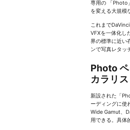
専用の 「Pho
を変える大規模な
これまでDaVin
VFXを一体化
界の標準に近い
ンで写真レタッ
Photo 
カラリス
新設された「Ph
ーディングに使わ
Wide Gamut、D
用できる。具体