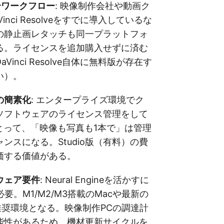
合ワークフロー
: 映像制作会社や動画ク
inci Resolveをすでに導入しているな
の静止画レタッチも同一プラットフォ
る。ライセンスを追加購入せずに済む
Vinci Resolve自体に無料版が存在す
い）。
の簡素化
: エンタープライズ環境でク
ソフトウェアのライセンス管理をして
とって、「映像も写真も1本で」は管理
ンスになる。Studio版（有料）の費
価する価値がある。
ウェア要件
: Neural Engineを活かすに
要。M1/M2/M3搭載のMacや最新の
Uが推奨環境となる。映像制作PCの調達計
能性があるため、機材更新サイクルを