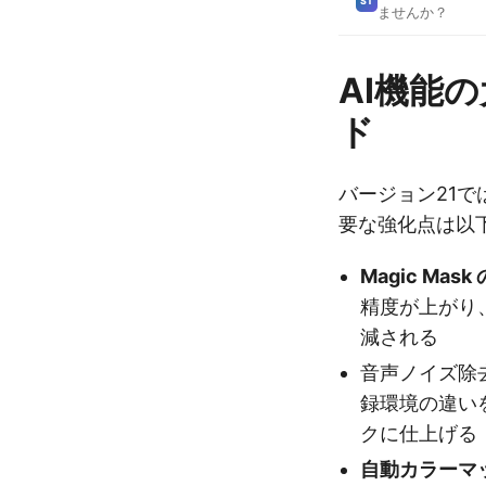
ST
ませんか？
AI機能
ド
バージョン21で
要な強化点は以
Magic Mas
精度が上がり
減される
音声ノイズ除去（D
録環境の違い
クに仕上げる
自動カラーマ