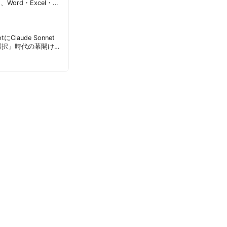
加、Word・Excel・
可能に | 胡田昌彦
lotにClaude Sonnet
選択」時代の幕開け
意点 | 胡田昌彦