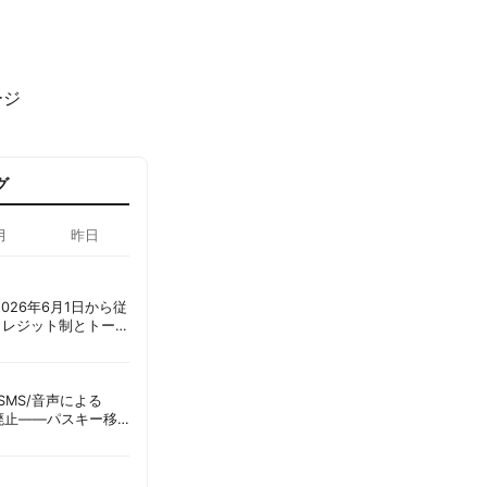
ージ
グ
月
昨日
ot、2026年6月1日から従
クレジット制とトーク
ーショック」を回避
ID、SMS/音声による
に廃止——パスキー移
彦