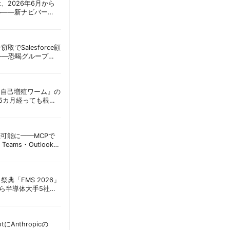
oint、2026年6月から
ル——新ナビバー
h/Build」とAI機能を段
窃取でSalesforce顧
——恐喝グループ
 | 胡田昌彦
ordに『自己増殖ワーム』の
tは5カ月経っても根本
彦
接続可能に——MCPで
Teams・Outlook連
実務への影響を読み
祭典「FMS 2026」
アら半導体大手5社が
田昌彦
lotにAnthropicの