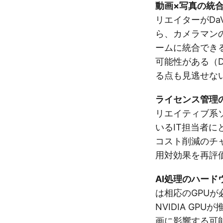
動画×写真の統
リエイターがDaV
ら、カメラマン
ームに統合でき
可能性がある（Da
る点も見逃せな
ライセンス管理
リエイティブ系
いるIT担当者に
コスト削減のチャ
用対効果を再評
AI処理のハード
は相応のGPUが必
NVIDIA GP
画に影響する可