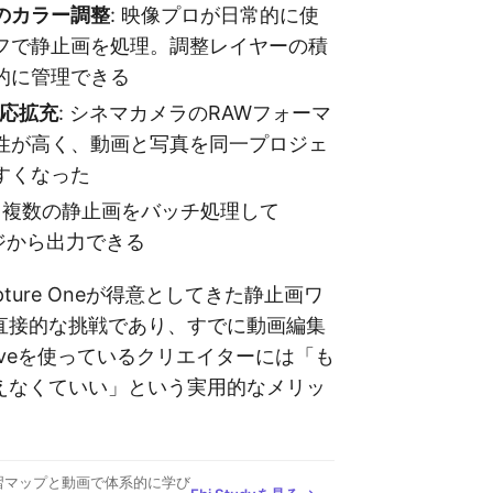
のカラー調整
: 映像プロが日常的に使
フで静止画を処理。調整レイヤーの積
的に管理できる
対応拡充
: シネマカメラのRAWフォーマ
性が高く、動画と写真を同一プロジェ
すくなった
: 複数の静止画をバッチ処理して
ページから出力できる
Capture Oneが得意としてきた静止画ワ
直接的な挑戦であり、すでに動画編集
Resolveを使っているクリエイターには「も
えなくていい」という実用的なメリッ
習マップと動画で体系的に学び