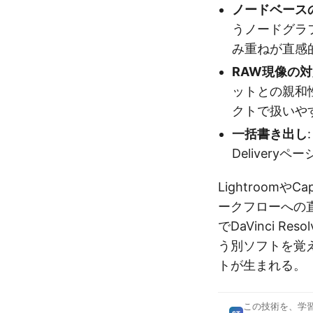
ノードベース
うノードグラ
み重ねが直感
RAW現像の
ットとの親和
クトで扱いや
一括書き出し
Delivery
Lightroomや
ークフローへの
でDaVinci 
う別ソフトを覚
トが生まれる。
この技術を、学