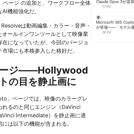
Claude Opus 5が追
to」ページ の追加と、ワークフロー全体
PowerPointで選択
17 PV
AI機能強化だ。
Microsoft 365 Copi
ci Resolveは動画編集・カラー・音声・
が登場——「モデル
と管理者が知るべき注
16 PV
したオールインワンツールとして映像業
存在になっていたが、今回のバージョ
チ市場にも本格参入した格好だ。
ページ——Hollywood
トの目を静止画に
oto」ページでは、映像のカラーグレ
れるのと同じエンジン（DaVinci
aVinci Intermediate）を静止画に適
的には以下の機能が含まれる。