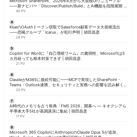
Microsoft SharePoint、2026年6月から大規模UIリニューアル
——新ナビバー「Discover/Publish/Build」とAI機能を段階展開 |
胡田昌彦
40 PV
KlueのOAuthトークン窃取でSalesforce顧客データ大規模流出
——恐喝グループ「Icarus」が犯行声明 | 胡田昌彦
28 PV
Copilot for Wordに『自己増殖ワーム』の脆弱性、Microsoftは5
カ月経っても根本対策できず | 胡田昌彦
21 PV
ClaudeがM365に接続可能に——MCPで実現したSharePoint・
Teams・Outlook連携、セキュリティと実務への影響を読み解く |
胡田昌彦
20 PV
AI時代のメモリを占う祭典「FMS 2026」開幕へ ― キオクシアら
半導体大手5社が基調講演に集結 | 胡田昌彦
17 PV
Microsoft 365 CopilotにAnthropicのClaude Opus 5が追加、