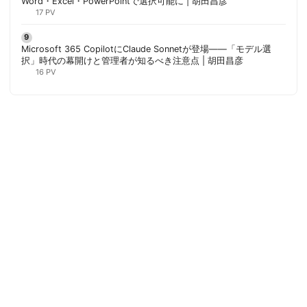
Word・Excel・PowerPointで選択可能に | 胡田昌彦
17 PV
Microsoft 365 CopilotにClaude Sonnetが登場——「モデル選
択」時代の幕開けと管理者が知るべき注意点 | 胡田昌彦
16 PV