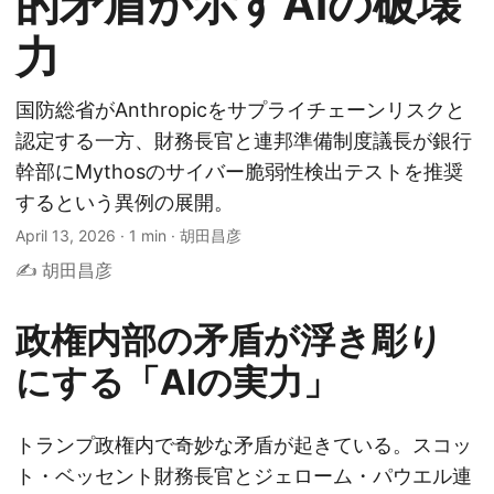
的矛盾が示すAIの破壊
力
国防総省がAnthropicをサプライチェーンリスクと
認定する一方、財務長官と連邦準備制度議長が銀行
幹部にMythosのサイバー脆弱性検出テストを推奨
するという異例の展開。
April 13, 2026
·
1 min
·
胡田昌彦
✍️ 胡田昌彦
政権内部の矛盾が浮き彫り
にする「AIの実力」
トランプ政権内で奇妙な矛盾が起きている。スコッ
ト・ベッセント財務長官とジェローム・パウエル連