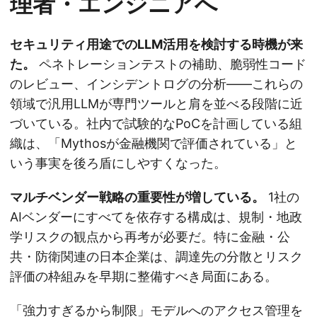
理者・エンジニアへ
セキュリティ用途でのLLM活用を検討する時機が来
た。
ペネトレーションテストの補助、脆弱性コード
のレビュー、インシデントログの分析——これらの
領域で汎用LLMが専門ツールと肩を並べる段階に近
づいている。社内で試験的なPoCを計画している組
織は、「Mythosが金融機関で評価されている」と
いう事実を後ろ盾にしやすくなった。
マルチベンダー戦略の重要性が増している。
1社の
AIベンダーにすべてを依存する構成は、規制・地政
学リスクの観点から再考が必要だ。特に金融・公
共・防衛関連の日本企業は、調達先の分散とリスク
評価の枠組みを早期に整備すべき局面にある。
「強力すぎるから制限」モデルへのアクセス管理を