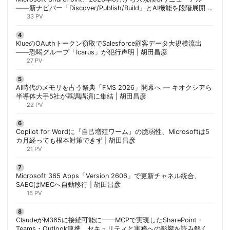
——新ナビバー「Discover/Publish/Build」とAI機能を段階展開 |
胡田昌彦
33 PV
KlueのOAuthトークン窃取でSalesforce顧客データ大規模流出
——恐喝グループ「Icarus」が犯行声明 | 胡田昌彦
27 PV
AI時代のメモリを占う祭典「FMS 2026」開幕へ ― キオクシアら
半導体大手5社が基調講演に集結 | 胡田昌彦
22 PV
Copilot for Wordに『自己増殖ワーム』の脆弱性、Microsoftは5
カ月経っても根本対策できず | 胡田昌彦
21 PV
Microsoft 365 Apps「Version 2606」で更新チャネル統合、
SAECはMECへ自動移行 | 胡田昌彦
16 PV
ClaudeがM365に接続可能に——MCPで実現したSharePoint・
Teams・Outlook連携、セキュリティと実務への影響を読み解く |