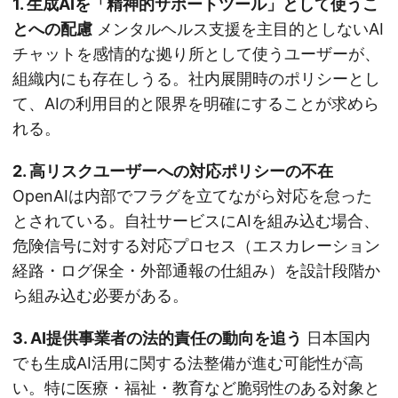
1. 生成AIを「精神的サポートツール」として使うこ
とへの配慮
メンタルヘルス支援を主目的としないAI
チャットを感情的な拠り所として使うユーザーが、
組織内にも存在しうる。社内展開時のポリシーとし
て、AIの利用目的と限界を明確にすることが求めら
れる。
2. 高リスクユーザーへの対応ポリシーの不在
OpenAIは内部でフラグを立てながら対応を怠った
とされている。自社サービスにAIを組み込む場合、
危険信号に対する対応プロセス（エスカレーション
経路・ログ保全・外部通報の仕組み）を設計段階か
ら組み込む必要がある。
3. AI提供事業者の法的責任の動向を追う
日本国内
でも生成AI活用に関する法整備が進む可能性が高
い。特に医療・福祉・教育など脆弱性のある対象と