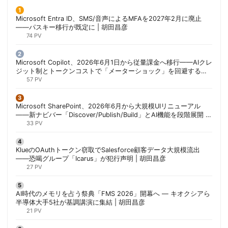
Microsoft Entra ID、SMS/音声によるMFAを2027年2月に廃止
——パスキー移行が既定に | 胡田昌彦
74 PV
Microsoft Copilot、2026年6月1日から従量課金へ移行——AIクレ
ジット制とトークンコストで「メーターショック」を回避する方
法 | 胡田昌彦
57 PV
Microsoft SharePoint、2026年6月から大規模UIリニューアル
——新ナビバー「Discover/Publish/Build」とAI機能を段階展開 |
胡田昌彦
33 PV
KlueのOAuthトークン窃取でSalesforce顧客データ大規模流出
——恐喝グループ「Icarus」が犯行声明 | 胡田昌彦
27 PV
AI時代のメモリを占う祭典「FMS 2026」開幕へ ― キオクシアら
半導体大手5社が基調講演に集結 | 胡田昌彦
21 PV