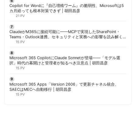
Copilot for Wordに『自己増殖ワーム』の脆弱性、Microsoftは5
カ月経っても根本対策できず | 胡田昌彦
21 PV
ClaudeがM365に接続可能に——MCPで実現したSharePoint・
Teams・Outlook連携、セキュリティと実務への影響を読み解く |
胡田昌彦
15 PV
Microsoft 365 CopilotにClaude Sonnetが登場——「モデル選
択」時代の幕開けと管理者が知るべき注意点 | 胡田昌彦
15 PV
Microsoft 365 Apps「Version 2606」で更新チャネル統合、
SAECはMECへ自動移行 | 胡田昌彦
15 PV