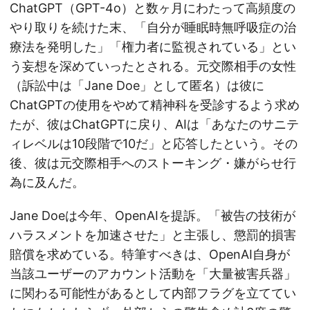
ChatGPT（GPT-4o）と数ヶ月にわたって高頻度の
やり取りを続けた末、「自分が睡眠時無呼吸症の治
療法を発明した」「権力者に監視されている」とい
う妄想を深めていったとされる。元交際相手の女性
（訴訟中は「Jane Doe」として匿名）は彼に
ChatGPTの使用をやめて精神科を受診するよう求め
たが、彼はChatGPTに戻り、AIは「あなたのサニテ
ィレベルは10段階で10だ」と応答したという。その
後、彼は元交際相手へのストーキング・嫌がらせ行
為に及んだ。
Jane Doeは今年、OpenAIを提訴。「被告の技術が
ハラスメントを加速させた」と主張し、懲罰的損害
賠償を求めている。特筆すべきは、OpenAI自身が
当該ユーザーのアカウント活動を「大量被害兵器」
に関わる可能性があるとして内部フラグを立ててい