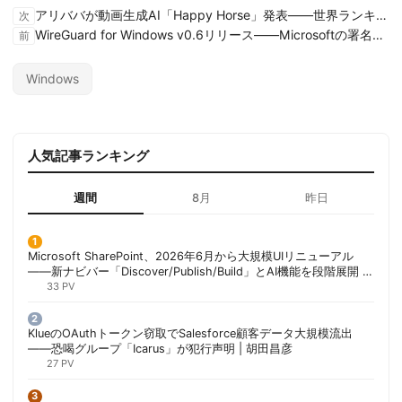
アリババが動画生成AI「Happy Horse」発表——世界ランキング即日首位、中国勢の実力を見せつけた
次
WireGuard for Windows v0.6リリース——Microsoftの署名騒動を乗り越えた、久々の大幅刷新
前
Windows
人気記事ランキング
週間
8月
昨日
Microsoft SharePoint、2026年6月から大規模UIリニューアル
——新ナビバー「Discover/Publish/Build」とAI機能を段階展開 |
胡田昌彦
33 PV
KlueのOAuthトークン窃取でSalesforce顧客データ大規模流出
——恐喝グループ「Icarus」が犯行声明 | 胡田昌彦
27 PV