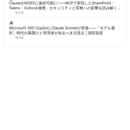
ClaudeがM365に接続可能に——MCPで実現したSharePoint・
Teams・Outlook連携、セキュリティと実務への影響を読み解く |
胡田昌彦
15 PV
Microsoft 365 CopilotにClaude Sonnetが登場——「モデル選
択」時代の幕開けと管理者が知るべき注意点 | 胡田昌彦
15 PV