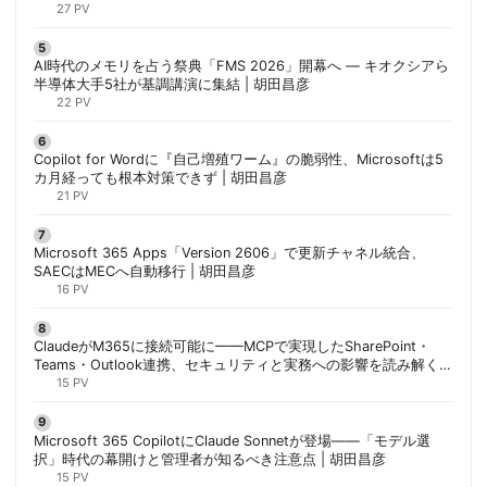
27 PV
AI時代のメモリを占う祭典「FMS 2026」開幕へ ― キオクシアら
半導体大手5社が基調講演に集結 | 胡田昌彦
22 PV
Copilot for Wordに『自己増殖ワーム』の脆弱性、Microsoftは5
カ月経っても根本対策できず | 胡田昌彦
21 PV
Microsoft 365 Apps「Version 2606」で更新チャネル統合、
SAECはMECへ自動移行 | 胡田昌彦
16 PV
ClaudeがM365に接続可能に——MCPで実現したSharePoint・
Teams・Outlook連携、セキュリティと実務への影響を読み解く |
胡田昌彦
15 PV
Microsoft 365 CopilotにClaude Sonnetが登場——「モデル選
択」時代の幕開けと管理者が知るべき注意点 | 胡田昌彦
15 PV