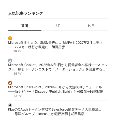
人気記事ランキング
週間
8月
昨日
Microsoft Entra ID、SMS/音声によるMFAを2027年2月に廃止
——パスキー移行が既定に | 胡田昌彦
76 PV
Microsoft Copilot、2026年6月1日から従量課金へ移行——AIクレ
ジット制とトークンコストで「メーターショック」を回避する方
法 | 胡田昌彦
56 PV
Microsoft SharePoint、2026年6月から大規模UIリニューアル
——新ナビバー「Discover/Publish/Build」とAI機能を段階展開 |
胡田昌彦
33 PV
KlueのOAuthトークン窃取でSalesforce顧客データ大規模流出
——恐喝グループ「Icarus」が犯行声明 | 胡田昌彦