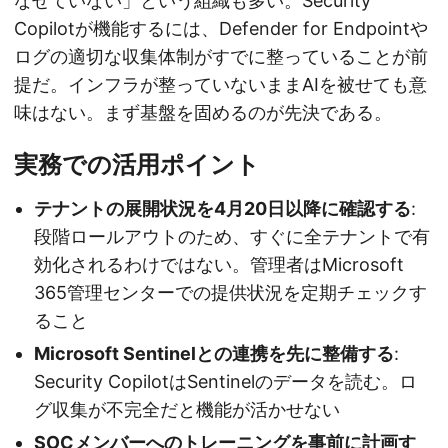
なせていない」という組織も多い。Security
Copilotが機能するには、Defender for Endpointや
ログの適切な収集体制がすでに整っていることが前
提だ。インフラが整っていないままAIを被せても意
味はない。まず基盤を固めるのが先決である。
実務での活用ポイント
テナントの展開状況を4月20日以降に確認する
:
段階ロールアウトのため、すぐに全テナントで有
効化されるわけではない。管理者はMicrosoft
365管理センターでの提供状況を定期チェックす
ること
Microsoft Sentinelとの連携を先に整備する
:
Security CopilotはSentinelのデータを読む。ロ
グ収集が不完全だと機能が活かせない
SOCメンバーへのトレーニングを事前に計画す