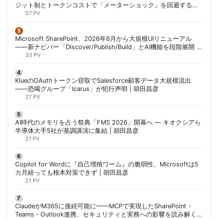
ジット制とトークンコストで「メーターショック」を回避する方
法 | 胡田昌彦
57 PV
Microsoft SharePoint、2026年6月から大規模UIリニューアル
——新ナビバー「Discover/Publish/Build」とAI機能を段階展開 |
胡田昌彦
33 PV
KlueのOAuthトークン窃取でSalesforce顧客データ大規模流出
——恐喝グループ「Icarus」が犯行声明 | 胡田昌彦
27 PV
AI時代のメモリを占う祭典「FMS 2026」開幕へ ― キオクシアら
半導体大手5社が基調講演に集結 | 胡田昌彦
21 PV
Copilot for Wordに『自己増殖ワーム』の脆弱性、Microsoftは5
カ月経っても根本対策できず | 胡田昌彦
21 PV
ClaudeがM365に接続可能に——MCPで実現したSharePoint・
Teams・Outlook連携、セキュリティと実務への影響を読み解く |