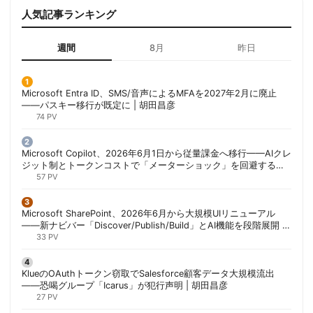
人気記事ランキング
週間
8月
昨日
Microsoft Entra ID、SMS/音声によるMFAを2027年2月に廃止
——パスキー移行が既定に | 胡田昌彦
74 PV
Microsoft Copilot、2026年6月1日から従量課金へ移行——AIクレ
ジット制とトークンコストで「メーターショック」を回避する方
法 | 胡田昌彦
57 PV
Microsoft SharePoint、2026年6月から大規模UIリニューアル
——新ナビバー「Discover/Publish/Build」とAI機能を段階展開 |
胡田昌彦
33 PV
KlueのOAuthトークン窃取でSalesforce顧客データ大規模流出
——恐喝グループ「Icarus」が犯行声明 | 胡田昌彦
27 PV