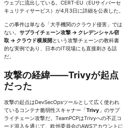
ウェブに流出している。CERT-EU（EUサイバーセ
キュリティサービス）が4月3日に詳細を公表した。
この事件は単なる「大手機関のクラウド侵害」では
ない。
サプライチェーン攻撃 → クレデンシャル窃
取 → クラウド横展開
という攻撃チェーンの教科書
的な実例であり、日本のIT現場にも直接刺さる話
だ。
攻撃の経緯——Trivyが起点
だった
攻撃の起点はDevSecOpsツールとして広く使われ
ているコンテナ脆弱性スキャナー「
Trivy
」のサプ
ライチェーン攻撃だ。TeamPCPはTrivyへの不正コ
ード混入を通じて、欧州委員会のAWSアカウントに