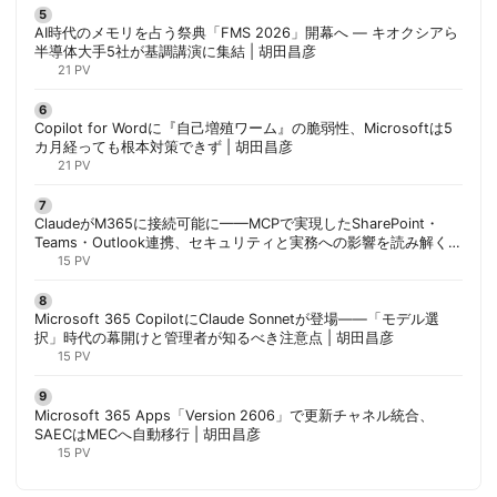
AI時代のメモリを占う祭典「FMS 2026」開幕へ ― キオクシアら
半導体大手5社が基調講演に集結 | 胡田昌彦
21 PV
Copilot for Wordに『自己増殖ワーム』の脆弱性、Microsoftは5
カ月経っても根本対策できず | 胡田昌彦
21 PV
ClaudeがM365に接続可能に——MCPで実現したSharePoint・
Teams・Outlook連携、セキュリティと実務への影響を読み解く |
胡田昌彦
15 PV
Microsoft 365 CopilotにClaude Sonnetが登場——「モデル選
択」時代の幕開けと管理者が知るべき注意点 | 胡田昌彦
15 PV
Microsoft 365 Apps「Version 2606」で更新チャネル統合、
SAECはMECへ自動移行 | 胡田昌彦
15 PV