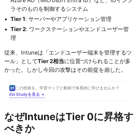
Azure AD（Microsoft Entra ID）など、IDインフ
ラそのものを制御するシステム
Tier 1
: サーバーやアプリケーション管理
Tier 2
: ワークステーションやエンドユーザー管
理
従来、Intuneは「エンドユーザー端末を管理するツ
ール」として
Tier 2相当
に位置づけられることが多
かった。しかし今回の攻撃はその前提を崩した。
この技術を、学習マップと動画で体系的に学びませんか？
ST
Ebi Studyを見る →
なぜIntuneはTier 0に昇格す
べきか