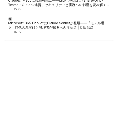
ClaudeがM365に接続可能に——MCPで実現したSharePoint・
Teams・Outlook連携、セキュリティと実務への影響を読み解く |
胡田昌彦
15 PV
Microsoft 365 CopilotにClaude Sonnetが登場——「モデル選
択」時代の幕開けと管理者が知るべき注意点 | 胡田昌彦
15 PV