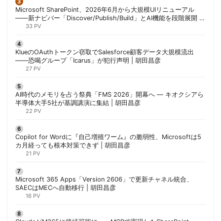
Microsoft SharePoint、2026年6月から大規模UIリニューアル
——新ナビバー「Discover/Publish/Build」とAI機能を段階展開 |
胡田昌彦
33 PV
KlueのOAuthトークン窃取でSalesforce顧客データ大規模流出
——恐喝グループ「Icarus」が犯行声明 | 胡田昌彦
27 PV
AI時代のメモリを占う祭典「FMS 2026」開幕へ ― キオクシアら
半導体大手5社が基調講演に集結 | 胡田昌彦
22 PV
Copilot for Wordに『自己増殖ワーム』の脆弱性、Microsoftは5
カ月経っても根本対策できず | 胡田昌彦
21 PV
Microsoft 365 Apps「Version 2606」で更新チャネル統合、
SAECはMECへ自動移行 | 胡田昌彦
16 PV