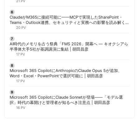
21 PV
ClaudeがM365に接続可能に——MCPで実現したSharePoint・
Teams・Outlook連携、セキュリティと実務への影響を読み解く |
胡田昌彦
20 PV
AI時代のメモリを占う祭典「FMS 2026」開幕へ ― キオクシアら
半導体大手5社が基調講演に集結 | 胡田昌彦
17 PV
Microsoft 365 CopilotにAnthropicのClaude Opus 5が追加、
Word・Excel・PowerPointで選択可能に | 胡田昌彦
17 PV
Microsoft 365 CopilotにClaude Sonnetが登場——「モデル選
択」時代の幕開けと管理者が知るべき注意点 | 胡田昌彦
16 PV