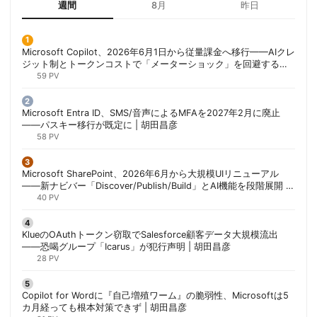
週間
8月
昨日
Microsoft Copilot、2026年6月1日から従量課金へ移行——AIクレ
ジット制とトークンコストで「メーターショック」を回避する方
法 | 胡田昌彦
59 PV
Microsoft Entra ID、SMS/音声によるMFAを2027年2月に廃止
——パスキー移行が既定に | 胡田昌彦
58 PV
Microsoft SharePoint、2026年6月から大規模UIリニューアル
——新ナビバー「Discover/Publish/Build」とAI機能を段階展開 |
胡田昌彦
40 PV
KlueのOAuthトークン窃取でSalesforce顧客データ大規模流出
——恐喝グループ「Icarus」が犯行声明 | 胡田昌彦
28 PV
Copilot for Wordに『自己増殖ワーム』の脆弱性、Microsoftは5
カ月経っても根本対策できず | 胡田昌彦