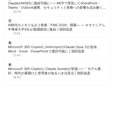
ClaudeがM365に接続可能に——MCPで実現したSharePoint・
Teams・Outlook連携、セキュリティと実務への影響を読み解く |
胡田昌彦
20 PV
AI時代のメモリを占う祭典「FMS 2026」開幕へ ― キオクシアら
半導体大手5社が基調講演に集結 | 胡田昌彦
17 PV
Microsoft 365 CopilotにAnthropicのClaude Opus 5が追加、
Word・Excel・PowerPointで選択可能に | 胡田昌彦
17 PV
Microsoft 365 CopilotにClaude Sonnetが登場——「モデル選
択」時代の幕開けと管理者が知るべき注意点 | 胡田昌彦
16 PV