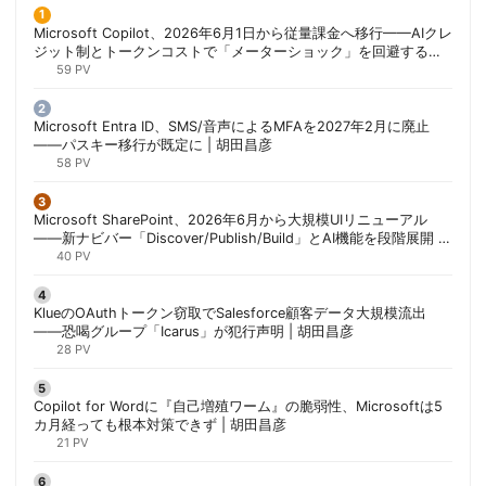
Microsoft Copilot、2026年6月1日から従量課金へ移行——AIクレ
ジット制とトークンコストで「メーターショック」を回避する方
法 | 胡田昌彦
59 PV
Microsoft Entra ID、SMS/音声によるMFAを2027年2月に廃止
——パスキー移行が既定に | 胡田昌彦
58 PV
Microsoft SharePoint、2026年6月から大規模UIリニューアル
——新ナビバー「Discover/Publish/Build」とAI機能を段階展開 |
胡田昌彦
40 PV
KlueのOAuthトークン窃取でSalesforce顧客データ大規模流出
——恐喝グループ「Icarus」が犯行声明 | 胡田昌彦
28 PV
Copilot for Wordに『自己増殖ワーム』の脆弱性、Microsoftは5
カ月経っても根本対策できず | 胡田昌彦
21 PV