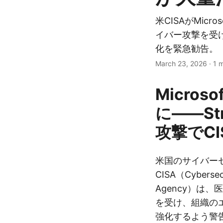
米CISAがMicro
イバー攻撃を受
化を緊急勧告。
March 23, 2026
·
1 
Micros
に——St
攻撃でC
米国のサイバー
CISA（Cybersecur
Agency）は、
を受け、組織の
強化するよう警