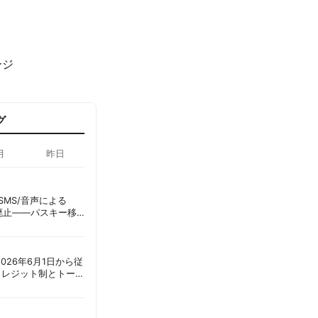
ージ
グ
月
昨日
ID、SMS/音声による
に廃止——パスキー移
彦
ot、2026年6月1日から従
クレジット制とトーク
ーショック」を回避