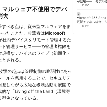
が登場——「モデル
と管理者が知るべき注
15 PV
：マルウェア不使用でデバ
消去
Microsoft 365 App
更新チャネル統合、S
筆すべき点は、従来型マルウェアをま
行 | 胡田昌彦
15 PV
かったことだ。攻撃者は
Microsoft
が社内デバイスをリモート管理するた
ント管理サービス——の管理者権限を
大規模なデバイスのワイプ（初期化・
たとされる。
、攻撃の起点は管理制御の脆弱性にあっ
ツールを悪用することで、セキュリテ
回避しながら広範な破壊活動を展開で
「Living off the Land（環境寄
典型例となっている。