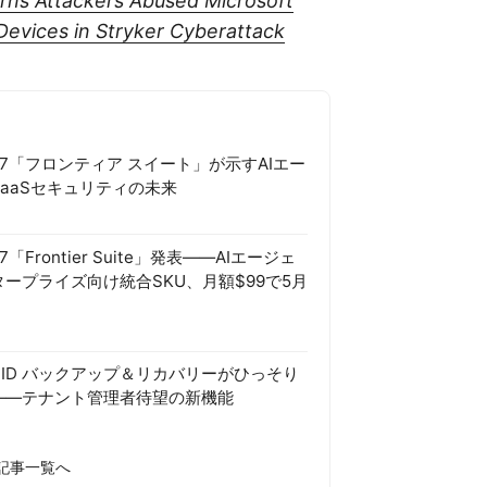
rns Attackers Abused Microsoft
Devices in Stryker Cyberattack
365 E7「フロンティア スイート」が示すAIエー
aaSセキュリティの未来
5 E7「Frontier Suite」発表——AIエージェ
ープライズ向け統合SKU、月額$99で5月
Entra ID バックアップ＆リカバリーがひっそり
——テナント管理者待望の新機能
 の記事一覧へ