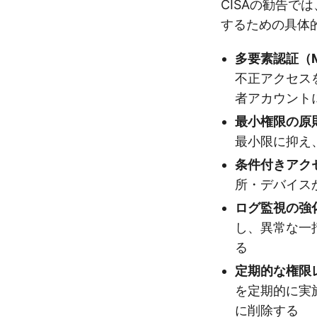
CISAの勧告で
するための具体
多要素認証（
不正アクセス
者アカウント
最小権限の原
最小限に抑え
条件付きアク
所・デバイス
ログ監視の強
し、異常な一
る
定期的な権限
を定期的に実
に削除する