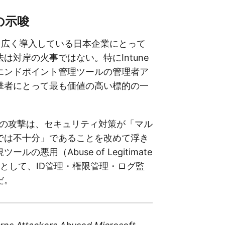
の示唆
 365を広く導入している日本企業にとって
は対岸の火事ではない。特にIntune
エンドポイント管理ツールの管理者ア
撃者にとって最も価値の高い標的の一
。
erへの攻撃は、セキュリティ対策が「マル
では不十分」であることを改めて浮き
ルの悪用（Abuse of Legitimate
対策として、ID管理・権限管理・ログ監
だ。