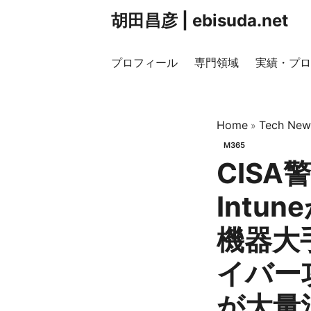
胡田昌彦 | ebisuda.net
プロフィール
専門領域
実績・プロ
Home
Tech New
»
M365
CISA警
Intu
機器大手
イバー
が大量