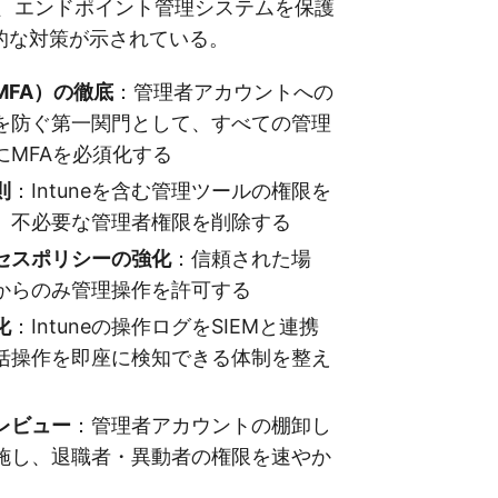
は、エンドポイント管理システムを保護
的な対策が示されている。
MFA）の徹底
：管理者アカウントへの
を防ぐ第一関門として、すべての管理
にMFAを必須化する
則
：Intuneを含む管理ツールの権限を
、不必要な管理者権限を削除する
セスポリシーの強化
：信頼された場
からのみ管理操作を許可する
化
：Intuneの操作ログをSIEMと連携
括操作を即座に検知できる体制を整え
レビュー
：管理者アカウントの棚卸し
施し、退職者・異動者の権限を速やか