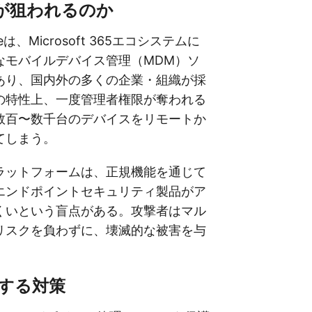
neが狙われるのか
tuneは、Microsoft 365エコシステムに
なモバイルデバイス管理（MDM）ソ
あり、国内外の多くの企業・組織が採
の特性上、一度管理者権限が奪われる
数百〜数千台のデバイスをリモートか
てしまう。
ラットフォームは、正規機能を通じて
エンドポイントセキュリティ製品がア
くいという盲点がある。攻撃者はマル
リスクを負わずに、壊滅的な被害を与
奨する対策