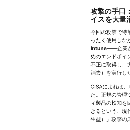
攻撃の手口
イスを大量
今回の攻撃で特
ったく使用しな
Intune
——企業
めのエンドポイ
不正に取得し、
消去）を実行し
CISAによれば
た。正規の管理
ィ製品の検知を
きるという、現代的な
生型）」攻撃の