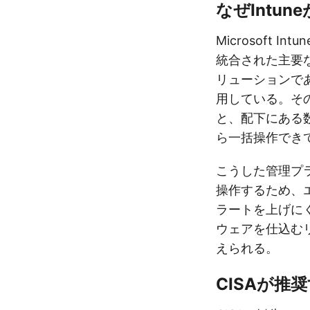
なぜIntu
Microsoft In
統合された主要
リューションで
用している。そ
と、配下にある
ら一括操作でき
こうした管理プ
操作するため、
ラートを上げに
ウェアを仕込む
えられる。
CISAが推