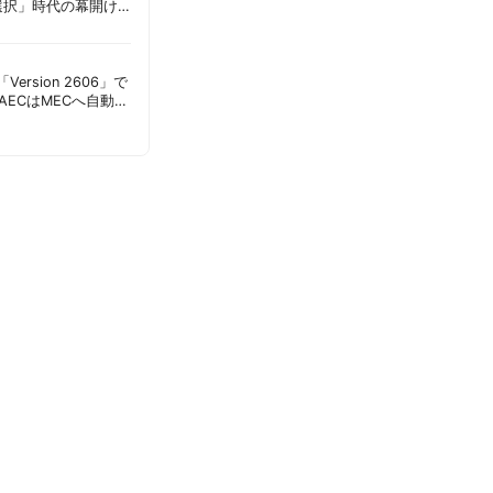
選択」時代の幕開け
意点 | 胡田昌彦
s「Version 2606」で
AECはMECへ自動移