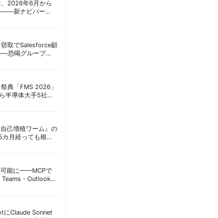
oint、2026年6月から
ル——新ナビバー
h/Build」とAI機能を段
窃取でSalesforce顧
——恐喝グループ
 | 胡田昌彦
祭典「FMS 2026」
アら半導体大手5社が
田昌彦
ordに『自己増殖ワーム』の
tは5カ月経っても根本
彦
接続可能に——MCPで
Teams・Outlook連
実務への影響を読み
lotにClaude Sonnet