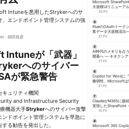
Microsoft ShareP
大規模UIリニューア
soft Intuneを悪用したStrykerへのサ
「Discover/Publis
33 PV
階展開 | 胡田昌彦
け、エンドポイント管理システムの強
KlueのOAuthトークン
客データ大規模流出
min
·
胡田昌彦
「Icarus」が犯行声明
27 PV
oft Intuneが「武器」
AI時代のメモリを占う
開幕へ ― キオクシ
基調講演に集結 | 胡
21 PV
rykerへのサイバー
ISAが緊急警告
Copilot for W
脆弱性、Microsof
対策できず | 胡田昌
21 PV
セキュリティ機関
ity and Infrastructure Security
ClaudeがM365に
実現したSharePoint・
医療機器大手
Stryker
へのサイバー攻撃
携、セキュリティと
15 PV
解く | 胡田昌彦
エンドポイント管理システムを早急に
告する勧告を発出した。
Microsoft 365 Copi