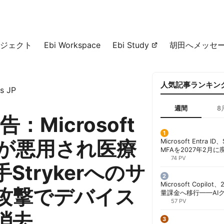
ジェクト
Ebi Workspace
Ebi Study
胡田へメッセ
人気記事ランキン
s JP
週間
8
告：Microsoft
neが悪用され医療
Microsoft Entra 
MFAを2027年2月
行が既定に | 胡田昌
74 PV
Strykerへのサ
Microsoft Copil
攻撃でデバイス
量課金へ移行——AI
ンコストで「メータ
57 PV
する方法 | 胡田昌彦
消去