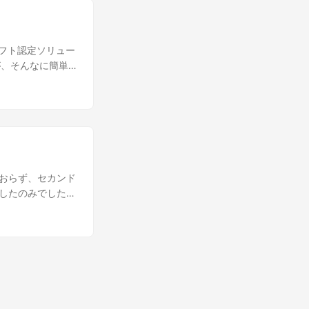
したのであえて更
しか持っていませ
胡田 昌彦と等しい
ロソフト認定ソリュー
す。もちろん調べ
が、そんなに簡単
ったんです。 そ
ですが、日本では
4日ほどたっても
e yesterday.
るのだそうです。
 not so easy. I’d
ァベットでしか登
 in Japan.
ォーラムで回答い
4/d6c922db-
ておらず、セカンド
方に対応してもらう
強したのみでしたが
です) 実際に今回
。でもそもそも氏
、パスポートを取
もう良くわかりま
回確かに大丈夫だ
います。 予約し
うしたら最終的に
ェックイン可能時