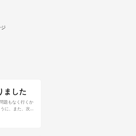
ージ
りました
の問題もなく行くか
ように、また、次
しておきます。
ットで名前が登録
ァベットで名前が
新しても一度期限