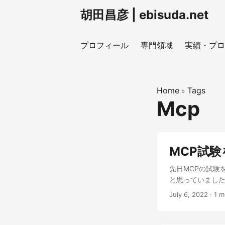
胡田昌彦 | ebisuda.net
プロフィール
専門領域
実績・プロ
Home
Tags
»
Mcp
MCP試
先日MCPの試験
と思っていまし
回受験時に自分で
July 6, 2022
·
1 m
登録されている氏
されています。
書いてありますか