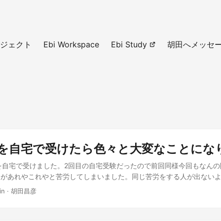
ジェクト
Ebi Workspace
Ebi Study
胡田へメッセ
験を自宅で受けたら色々と大変なことにな
を自宅で受けました。2回目の自宅受験だったので前回同様今回もなん
たがあれやこれやと苦労してしまいました。同じ苦労をする人が出ない
(今回の事を忘れてしまって)また同じ苦労をしてしまわないように記録
in
·
胡田昌彦
名と身分表の表記が異なる(日、英) MCPのプロファイルはアルファベ
なので、これまではパスポートを身分証として使っていました。アルフ
らね。 ですが、コロナ禍になりパスポートの期限が迫り…期限内に更