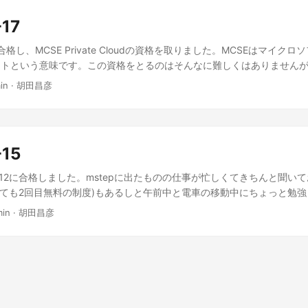
ら再度取得してもどちらでも費用的にも期間的にも変わりない事を確認
-17
た。 なので、今は政府発行の身分証として運転免許証やマイナンバー
は漢字の氏名しか書かれていないのです。 MASAHIKO EBISUDAが
格し、MCSE Private Cloudの資格を取りました。MCSEはマイク
のってかなり稀ですよね。日本人でも大多数の人はわからないと思いま
ートという意味です。この資格をとるのはそんなに難しくはありません
うけど、これではIDチェックをパスできないのではないかと思ってしま
 私はMCSM(マイクロソフト認定ソリューションマスター)を取りたい
in
·
胡田昌彦
更フォームから申請を送って英語から日本語にしてくれと依頼しましたが
passed two examinations and got the MCSE Private Cloud titl
困って色々検索したらフォーラムも見つけて日本人はそこから依頼でき
oft Certified Solution Expert. Getting this title is not so difficult but
みて分かったのですが、そもそもMCPのプロファイル情報にはアルフ
Microsoft Cetrified Solution Master) but this examinations can’t take
、さらに漢字の身分証明書でも問題ないのだそうです。 この辺りはフ
推測されます。 https://trainingsupport.microsoft.com/ja-
-15
/all/mcp%E3%83%97%E3%83%AD%E3%83%95%E3%82%A1%E3%82%A
0-412に合格しました。mstepに出たものの仕事が忙しくてきちんと聞い
-b803-14e1e5420444 ただ、これ、海外で日本人じゃない試験監督者の
ちても2回目無料の制度)もあるしと午前中と電車の移動中にちょっと勉
夫なのかというと怪しいんじゃないかと私は思ってます。(※個人の感想
です。明後日にまた2つ受けねばならず、そちらも危ない感じです…。
インチェックイン時に免許証の写真を撮って提出しましたがOKでした
min
·
胡田昌彦
自体がありませんでした。 初回の自宅受験では免許証だけじゃダメで
記憶があるのですが…かなり前のことでこれは記憶違いかもしれません。
、漢字しか書かれていない身分証でOKというのが正式回答であり、今
。なのでおなじ状況の方がいたら安心していただいて大丈夫だろうと思
日英問題があり、何度も予約したり、キャンセルしたりしてました。そ
に予約…できてませんでした！ それに気がついたのは試験30分前のチ