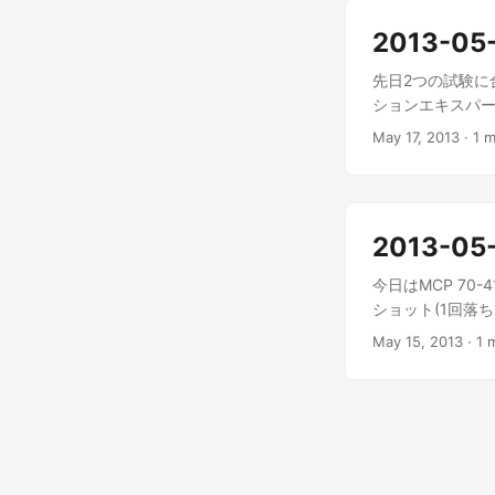
切れになってか
2013-05
新してませんでし
ん。そしてそれらに
先日2つの試験に合
事を理解できる
ションエキスパ
たらわかるでしょ
でもありません。
May 17, 2013
·
1 m
こで、氏名の変
取ることができません。 I 
音沙汰がなく。
MCSE means Micros
ですが、依頼して
like to get MCSM(
録できない仕様で
ただいたので正式な話だと
2013-05
jp/mcp/forum
今日はMCP 7
684e-48cf
ショット(1回落
ときに本当に大丈
合格してよかった
の受験ではオンラ
May 15, 2013
·
1 
名の読み方の確認
り出したような
せんが、とにかく
ったのは事実です
忘れ問題 氏名の
受験を決めた日時