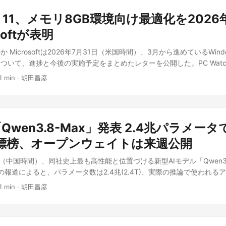
4倍強という価格設計は、長文の日本語出力を伴う要約・執筆用途でコス
の論点は運用側にある。国内のインフラ・情シス担当者にとっての要点
ルの管理システムや機器そのものを侵入の足がかりにしている可能性が
 ベンチマーク評価のポイント Sakana AIが公開したベンチマーク結
スをインターネットに直接公開せず、管理用VLANや踏み台経由のアク
ws 11、メモリ8GB環境向け最適化を202
tによれば、被害を受けた複数のネットワークの管理システムや機器に共通点
質を測る「JFBench」でベースモデルのKimi K2.6を1.5%上回る
IPMI認証を無効化し、より新しい管理プロトコルへの移行を検討す
にアクセスしている可能性を示唆しているという。個別施設のセキュリ
softが表明
幅だが、ベースモデルからの追加チューニングが実際にスコアへ反映さ
パッチ適用サイクルを確立すること、の3点に集約される。Moore氏
得る攻撃モデルであり、影響範囲を見積もりにくい点が警戒されている
きいのは、中立的な回答を出力できるかを評価する「FairPoliticsQA」で
存在するか自体を把握できていない」組織は珍しくなく、まずは可視化
 Microsoftは2026年7月31日（米国時間）、3月から進めているWin
タルへの中間者攻撃 スマートフォンやPCはWi-Fi接続時、キャプティ
るスコアを獲得したという点だ。政治・社会的に敏感な話題を扱う際の偏
 Thousands of servers can be backdoored by exploiting bug
ついて、進捗と今後の実施予定をまとめたレターを公開した。PC Watc
接続チェックリクエストを自動送信する仕組みを持つ。Storm-2945
ポート用途で重視される評価軸であり、ここでの改善幅の大きさはチュ
rs の内容をもとに、筆者の見解を加えて独自に執筆したものです。
と、このレターの中でMicrosoftは新たに4つの改善分野を掲げており
応答を返し、ユーザーの通信を攻撃者管理下のフィッシングサーバーへ
たことをうかがわせる。ただし、これらはSakana AI自身が公表した
1 min
·
胡田昌彦
メモリ8GB以上の環境での最適化」だ。具体的には、Windows自体の
攻撃を仕掛ける。 リダイレクト先ではブラウザやOSのアップデートを
証の結果ではない点は踏まえておく必要がある。 日本市場での注目点 
常的に使うPC全体で高速かつ応答性の高い体験を実現するとしている。
kFix」と呼ばれるソーシャルエンジニアリング手法でユーザー自身にWin
法人プランでは円建て決済にも対応する。為替変動を気にする国内企業
速でシンプルな初期セットアップ、ペアレンタルコントロールなど家族
llを開かせ、画面の指示通りに検証用スクリプトをコピー&ペーストして実行
だ。初期費用・月額費用がかからない従量課金のみという料金モデルは
そしてアプリをまたいだ自然な音声操作だ。いずれも2026年内の実施
dの場合は「問題修正用」を装ったAPKファイルのダウンロードを促す手口
たい開発者にも試しやすい。 競合という観点では、GPT系・Claude系・
a「Qwen3.8-Max」発表 2.4兆パラメー
B環境の最適化が持つ意味 これまでWindows 11は、OS自体のメモリ
ェア「CornFlake」と「ChocoShell」 ユーザーが手動でコマンド
モデルも日本語対応を継続的に強化しており、汎用性では依然として選
6GB以上のメモリが必須とされてきた。一方でmacOSを搭載した「MacB
標榜、オープンウェイトは来週公開
機能のリモートアクセス型トロイの木馬「CornFlake」が展開される
suzumiなど国内発の日本語特化モデルも存在する中、Sakana Namaz
でも十分に快適だとして市場で支持を集めている。同じ8GBという条件
Updateやセキュリティスキャンを装った偽の進捗ウィンドウを表示してユー
コストな日本語特化API」という位置付けで参入した格好だ。OpenAI互
月3日（中国時間）、同社史上最も高性能と位置づける新型AIモデル「Qwen3
ハンデを負っていた構図だ。 Windows 11の最小メモリ要件自体は4GB
プロセスのsvchost.exeを模した「svchost32」という名前でサ
既存システムに手を加えずに日本語特化モデルを試したい企業にとって
chの報道によると、パラメータ数は2.4兆(2.4T)、実際の推論で使われ
softが基準としたのはユーザー数の多い8GB帯だ。4GBや6GBといった
ーバーと暗号化通信を行い、キーロギング、クリップボード監視、スク
は自社のユースケースで、汎用モデルとのコスト・精度の両面を比較検
B)というMixture-of-Experts型の構成だ。日本でも開発者の間で広く
ットにするのではなく、多数派である8GB環境の体感を改善するとこ
映像の取得、ブラウザ認証情報の窃取、USBメモリの監視など幅広いス
1 min
·
胡田昌彦
 この記事は Sakana AI、日本に特化したAIモデル「Sakana Nama
ーズの最新旗艦モデルにあたる。あわせて、来週にはQwen3.8-Maxの
けが読み取れる。 発表のポイント：評価できる点と気になる点 評価でき
、メモリ上で実行されるPowerShellベースの資格情報窃盗ツール「Choc
の見解を加えて独自に執筆したものです。
型モデル「Qwen3.8-27B」もオープンウェイトとして公開予定とい
のメモリ価格高騰という市場環境と重なるタイミングであることだ。少
によるコード生成で作成された可能性が指摘されており、防御回避や権
ウェイトで出すのはAlibabaにとって今回が初めてとされる。 なぜQwen
たいユーザーにとって、同じメモリ搭載量でも快適に動くかどうかは購
外部送信までを担う。攻撃者側は「FruitStone」と呼ばれる管理パネ