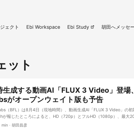
ジェクト
Ebi Workspace
Ebi Study
胡田へメッセ
ジェット
成する動画AI「FLUX 3 Video」登場、
t Labsがオープンウェイト版も予告
est Labs（BFL）は8月4日（現地時間）、動画生成AI「FLUX 3 Video
tchが報じたところによると、HD（720p）とフルHD（1080p）、最大
会話・効果音・環境音までネイティブに生成できるのが最大の特徴だ。BF
1 min
·
胡田昌彦
で一般提供が始まっており、近日中には重みを無償公開する「FLUX 3 