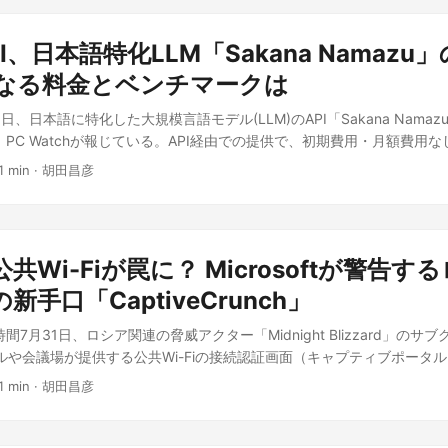
2013年当時から警告されていた欠陥が対策済みのはずの現在も生き残
競合のOpenAIはBroadcomと共同で推論向けカスタムチップ「Jala
日本での正式な価格プランや日本語UIの提供時期は明らかになっていない。
BMCとは何か、なぜ問題なのか BMCはエンタープライズサーバーのマ
以前から自社TPUでモデルを運用し、Metaも独自チップを設計・展開している。
ると明言されており、日本語プロンプトでの利用や、日本語の会話・ナ
 AI、日本語特化LLM「Sakana Namazu
ている小型コンピュータで、独自のOSファームウェア・ネットワークス
he Informationが以前報じたSamsungとの製造パートナーシップ
ら視野に入っていると見てよさそうだ。 動画生成AI市場では、OpenAIの
で動作する。管理者はBMCを使ってサーバー群の物理状態を監視した
になる料金とベンチマークは
ルやオープンウェイトモデルを自社ハードウェアやエッジ環境で動かす
o」、Runwayの「Gen-4」などがすでに存在感を示している。その中でFLUX
S再インストールをリモートで行ったりする。ホストのサーバーが電源
の内製化はAnthropicのフロンティアモデルの競争優位につながる可能
音声込みで一発生成できる」点だ。従来は映像生成後に別ツールで音声
8月3日、日本語に特化した大規模言語モデル(LLM)のAPI「Sakana Nama
る「ライツアウト管理」「アウトオブバンド管理」を実現する仕組みだ
hnicaも指摘する通り、Anthropicはまだ主要メンバーの採用段階にあり、
いたが、これが1モデルで完結すれば動画制作のワークフローは大きく
。PC Watchが報じている。API経由での提供で、初期費用・月額費用
OSより深いレイヤーで持続的な足場を攻撃者に与えてしまう。この危険
るまでには相応の時間がかかる見通しだ 半導体設計は開発コストと失
予定のオープンウェイト版「FLUX 3 Dev」が実際にどこまでの性能
この新モデルが注目か 国内で流通するLLMの多くは、海外の汎用モデ
警告してきたが、今回の調査は10年以上経った現在も状況がほとんど
で長年の蓄積を持つGoogleと異なり、Anthropicにとっては不確定
1 min
·
胡田昌彦
ニティにとって注目のポイントになるだろう。 出典: この記事は 音・
のか、パラメータ規模を抑えた軽量モデルのどちらかに寄りがちだった。S
調査のポイント（出典：runZero／Ars Technica） Moore氏は今
ニア・企業が知っておきたいこと 日本国内でClaudeを利用する開発者
Video」提供開始。オープンウェイト版も計画 の内容をもとに、筆者の見解
ープンモデル「Kimi K2.6」をベースに、日本文化への理解と推論能力
。 インターネット上に公開されたBMC：管理サービスを外部に晒してい
ら何かを変えるわけではない。ただし中長期的には、Anthropic自身
本語の文法を扱えるだけでなく、日本の業務文脈への適合や、特定の話
り、うち54%以上が重大な脆弱性を1件以上抱えていた。最大7万5000台は、
de APIの価格改定やレート制限の緩和につながる可能性がある。一方で、Goo
るチューニングまで踏み込んでいる点は、実務投入を意識した設計と言え
欠陥で管理者パスワードのオフライン解析を許す「CVE-2013-4786
rainium／Inferentiaなど、独自チップを武器にするクラウドベンダー
共Wi-Fiが罠に？ Microsoftが警告す
提供されるため、既存のOpenAI SDKやライブラリを使ったコードであ
トワークのBMC：12万6761台を調査したところ、約29%が重大な脆弱
おり、Anthropicの主要投資家でもあるAmazon・Googleとの提
するだけで移行できる。ベンダーロックインを避けたい開発者にとって
手口「CaptiveCrunch」
氏はさらに、この調査に先立って新たな脆弱性を次々と発見しており、ベン
戦略をどう位置づけるのかも今後の注目点だ。日本企業がAIインフラ
ペックと機能 Sakana Namazuは、一度指示を与えるとモデル自身が
は詳細を非公開にしているという。同氏はメールで「これは広範囲に及
や特定GPUへの依存を前提にせず、複数の選択肢を比較検討する視点
現地時間7月31日、ロシア関連の脅威アクター「Midnight Blizzard」のサブ
繰り返しながら複雑なタスクを完走する、いわゆるエージェント型の動
ている、並行的な攻撃対象領域だ」（pervasive, under-monitored,
記事は Anthropic will design its own hardware to power Cl
テルや会議場が提供する公共Wi-Fiの接続認証画面（キャプティブポータ
の応答生成にとどまらず、調べ物や検証を挟みながら結論まで到達させ
allel attack surface）と表現している。 日本市場での注目点 対象に挙がった
を加えて独自に執筆したものです。
「CaptiveCrunch」を展開していると警告した。PC Watchが報
下の通り(1ドル=約160円換算)。 入力: 1Mトークンあたり0.95ドル(約
permicro、Huaweiはいずれも日本国内のデータセンターでも広く採用さ
1 min
·
胡田昌彦
旅行者で、通信の乗っ取りを起点にマルウェア感染や認証情報の窃取を
.00ドル(約640円) キャッシュ済み入力: 1Mトークンあたり0.15ドル(約
岸の火事ではない。BMCはAmazon.co.jp等で単体購入する消費者
撃が見過ごせないのか これまでの公共Wi-Fi悪用の手口は、個々の施設
回あたり7.00ドル(約1,120円) コード実行利用料: 1時間あたり0.12ドル(約
ーボードに標準搭載される管理機能であるため、価格比較や購入検討の
狙うのが一般的だった。今回の特徴は、複数のホテルやイベント会場で