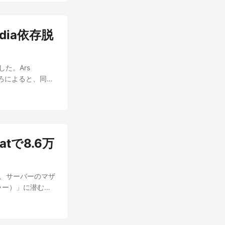
生成AI「Stable
UX.1」シリーズ
ルモデルへの展開
idia依存脱
で「映像だけ」を
セリフ、効果音、環
マルチモーダル」
した。Ars
ら遊び心のある表
ところによると、同社
、テキストからシ
シニアエンジニア
o」、最大4秒の動画
されている。この
数のシーンやアング
とTechCrunchの
前学習で得た知識
のか AI業界は現
ンタリーや短編教
の需要が供給を上回
FLは低コストで
tで8.6万
）提供企業にとって戦
ストで素早く確認
-design）」
出力は承認したド
Anthropic
最先端モデルを大き
5日、サーバーのマザ
を示しており、単
、リリース前にリ
ラー）」に潜む深
Technicaの
ータ形式につい
と、報告したのはファ
る他社製ハードウェア
れもBFL自身によ
ore氏。HPE、
ら完全に離脱するわ
。実際の生成品質
たに見つかった十数件
例に追随する合理
現時点でFLUX