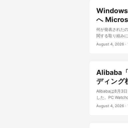
の単価が入力の
い。むしろ実務上
プティブポータ
点に注意したい。
理インターフェー
Windo
Microsof
の指示理解や応答品
と、②レガシーな
共有サービス側
へ Micro
値上の伸びは小
ウェアの棚卸しと
層で攻撃が成立し
できる。 より差が大
に何台のBMCが
何が発表されたのか
キャプティブポー
を22.2%上回
がある。 出典: この記事は
関する取り組みに
を確認するための
やカスタマーサ
controlle
じたところによる
トに改ざんした
出やすい領域だっ
August 4, 2026
·
られているのが「
クトさせる中間者
機関による独立検
ントを削減し、日
示され、「Clic
てが基本だが、
分野は、より迅
PowerShe
重要なポイント
しやすさの改善、
る。Androi
ロジェクトから始め
Alibab
いる。 メモリ8G
送り込まれるマルウ
った海外の汎用
適に使うには実質1
ディング
語で書かれたフル
方、PLaMoやt
どは8GBメモリ
Windows 
をベースにした低
Alibabaは8
Windows機が
しつつ、裏では正規
換えやすさは、
した。PC Wat
が、今回Micro
ビス化後はC2サ
なり得る。まず
ータは950億(95
帯を最初のターゲ
影、Webカメラ
August 4, 2026
·
ありそうだ。 出典:
「Qwen」シリ
という優先順位づ
るという。 さらに
をもとに、筆者
公開するほか、小
年に入ってから
される。AI支援
なモデルをオープン
えてPCを導入し
ン窃盗、データの