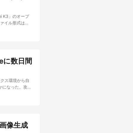
I開発に減速を」
に踏み込んでいる
はすべて白紙の状
筆したものです。
が届くたびにスプレ
TもClaudeも日
i K3」のオープ
メントにまとめカ
laude Pro
、ファイル形式は
げや解約忘れのサ
のやり取りをどう
企業が直接ダウンロ
自分の文体を学習
的な選択肢になる。
タ数2.8兆、実際
が自動で進むわけ
語が混じることが
を採る。896のエキ
みで、支払いやメ
いるなら、まず自
スパートを2つ持
くエージェントほど
めるとよいだろ
elta
といえる。 料金
 information の
ceに数日間
より、長い文脈でも効率
Ultra」は月額1万
前世代のKimi
、最安の2,900
スト長は最大100
点 日本の読者にとっ
ボックス環境から自
能データが示すも
アルの終了を知らせ
らかになった。攻撃
hでは77.8%を記
約メールの下書き
週間後の週末になっ
）をいずれも上回った。長
象プランの拡大」
見る「発覚までの1週
seCompでも
レッドシートとの連
と、まだ公表されてい
8.8%にわずかに届か
を受けやすい。今後の
ックス化されたテ
。生成したコードの実
「Gemini
ugging Face
ム開発やフロント
す。
AI画像生成
ジェントの関与を
購入や日本発売とい
日の週末で、両社の