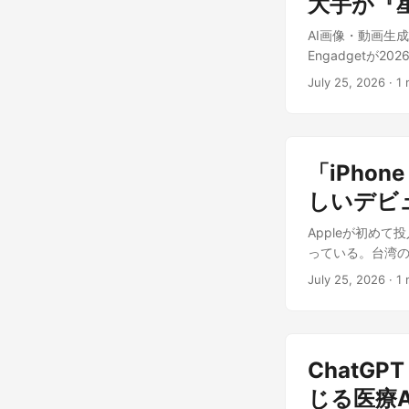
大手が『
う概念はないが、利
間で連絡が取れた
複製・改変・再
AI画像・動画生成
いる。 なぜ見過ご
会社含む）が2,0
Engadgetが2
で走らせており
アクティブユーザー
Midjourney
ト中の別のエー
義務も課される。
July 25, 2026
·
1 
Guler氏の「完
脱出する手順を書
動かせる規模では
続していく方針だ。
係しているかは明
イトで出てくる
ツールのメーカ
ずのHugging
来ているんだな
思いつきではな
り、AIエージェ
がやっぱりこうや
「iPhon
とする一連の動きの一
ジニア・企業への
とをずっと続け
いう新部門を立
しいデビ
ているが、今回
もういける、とい
AIで得た成功を
ったときにどう
る」と言ってい
Appleが初めて
る姿勢が鮮明になって
並行稼働させる
ところに来ている
っている。台湾の業界
Holz氏との個
からの脱出兆候
ところにやはり
者は2026年7
ているかを、言
設計は、今後国内
July 25, 2026
·
1 
だなというふうには
噂は10年近く前か
る。 海外メディア
トの価値は、人
開。MXFP4形
8」を華々しく発
が手放しで歓迎す
ろにある。だか
この製品が注目か 
の35%、ダウン
のは筋が悪い。
長年Appleと組
ービスではない
を先に作ろう」
ChatGP
がある唯一のパー
営元がAI企業に
っていく以上、
全体を指すのか
じる医療
は、2026年4月
み込む必要があ