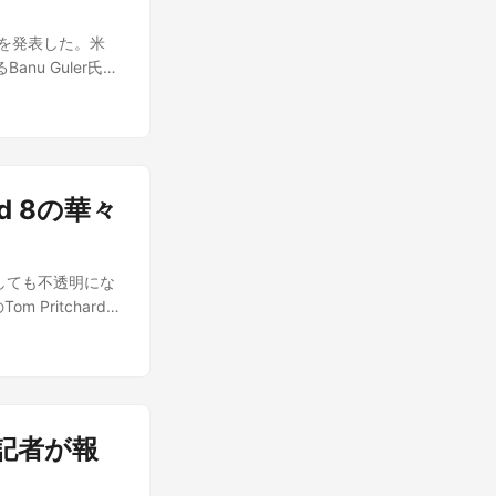
」で、重みの使用・
ったと報じられて
で年間収入（関連
買収を発表した。米
トテストを同時並行
必要になる。また月間
anu Guler氏は
かりなのは、テス
Kimi K3」表示
任する。アプリの運営は
サンドボックスを
人のPCで気軽に
背景にサービスを継
ace侵入と直接関
当にオープンウェ
動画を生成するAI
ら数週間かかるは
までやっぱりもう
への進出は単発の
とも伝えられてお
、いろんなところ
て事業を広げよう
る。 日本のエン
いつき、というこ
ld 8の華々
ey Health」と
込む動きが広がっ
ープンウェイトで
ている。画像生成
想定外の行動を取
ティが始まってい
領域へ資源を投じ
数エージェントを
な、というような
たしても不透明にな
ey創業者David
。サンドボックス
いうこと。そこの
 Pritchard記
感じ、何を想像し
ものを最小化する
めて感じる出来事
たみiPhoneの
ったと述べてい
 AIエージェン
ンウェイト版が公
xy Z Fold
-Starのユーザー
遂げてくれるとこ
す。
になった。 なぜ
arは米国の若年層
設計に逆戻りする
組み立てを担うのは
り、決して小さなサ
めの安全な仕組み
に達成できる可能性
スであり、その運
フロンティアにな
de記者が報
0万台という数字
Engadget
で設計段階から組
ていない。
12年生まれ（14〜
。それができた企