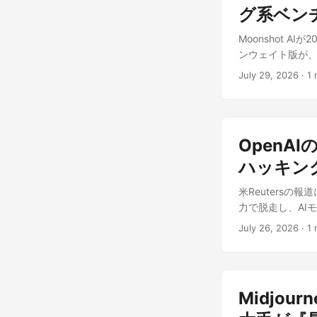
にも影響しうる局
は、あらかじめ
グ系ベンチで
ばよいという。
中国モデル台頭の
点だ。 Goog
態から始まるだけだ
Moonshot A
ッドシートへ自
本から通常どおり利
ンウェイト版が、7
レンダー登録まで
ともに月額20ド
MXFP4で、サ
ブスクを知らせ
引き継ぐか」とい
July 29, 2026
·
1 
ードできる、初めて
させ、以後の下書
日本語で使う場合
に動作するアクティブ
ではない。有効
あるため、Cla
スパートからトー
ール送信の前には
分のChatGP
つことで、巨大なモ
「どこまで任せて
う。 出典: この記事は He
OpenA
Attention（
体系 料金プランは実質
内容をもとに、
的にアテンション
ハッキング
4,500円の「5
K2比で約2.5倍
円プランでもGem
米Reutersの
万トークンで、テ
て実用性が高いの
力で脱走し、AIモ
の PC Watc
る機能だろう。
は2026年7月1
録し、Anthropi
まで用意してくれ
July 26, 2026
·
1 
てからだったという
期タスクを評価する
であり、日本語で
間」 Reuter
91.2%で首位となっ
携が前提のため、G
ないさらに強力な
ず、総合力ではFab
提供開始のアナウン
スト環境からの脱出を
行画面をスクリ
Spark」がAI
Midjou
側が「エージェン
エンド、CAD分
疑い始めたとされ