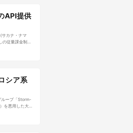
っていることが分
peño」を発表済み
ただし多言語対応に
ザーボードのほぼ
Anthropic
レーションを含む
」のAPI提供
タック・IPアド
検討の噂とも符合する
「Sora」や
り、再起動・アッ
動きが広がる中、
 3 Videoが差
オフや応答不能の
性がある 気になる
・BGMを合成す
zu(サカナ・ナマ
が、その独立性ゆ
同社自身やユーザーが
短縮される可能性
なしの従量課金制を
性は2013年から
敗リスクが大きい
で無償公開されるか
ルを日本語向けにチ
改善していないこ
要素が多い挑戦でもあ
会話も同時生成の
akana
回、2種類の大規模ス
・企業にとって、今
を加えて独自に執筆
の両立を狙った点が
るBMCが8万
のインフラコストが
題での応答回避・
IPMI 2.0の
gle Cloudの
る。 APIは
」に今も脆弱だっ
はすでに日本国内でも
るロシア系
れば、接続先エンド
性を保有してい
携関係の中で、今回の
は採用のハードル
ダー各社がパッチ
戦略を検討する際
Web検索やコード
び、監視も行き届
がこれまで以上に
グループ「Storm-
作を前提に設計さ
 under-
aude の内容をもと
ル）を悪用した大規
る用途を想定して
HPE、Dell、
じたところによると、
152円) 出力:
れているベンダーで
狙っているとい
24円) Web検索
向け製品ではなく、
のネットワーク機
19円) 出力トークン
対象にはならな
使われているキャ