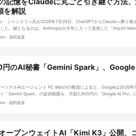
PTの記憶をClaudeに丸ごと引き継ぐ方法
OpenAIとAnthropicが即座に賛同 OpenAIは同日、公式X(旧Twitt
述べており、今回の値下げが低価格を武器に台頭する中国勢を強く意識
ビスやオンプレミス環境への組み込みが進む可能性もある。ただし現時点で
開発の加速がいずれ非常に大きくなり、世界がAIの進歩速度を調整す
順を解説
る。 日本市場での注目点 GPT-5.6シリーズの価格はドル建てのAPI
クが根拠のすべてであり、日本語タスクでの実力や既存のコーディング
の開発に向け、米政府主導の取り組みに貢献したいという。 Anthropic
価格が適用される。国内で開発中のアプリやプロダクトがOpenAI APIやAz
ンウェイト公開後の検証を待つ必要がある。 出典: この記事は 史上最強「Q
ウィル・シャンクリン氏が2026年7月29日、ChatGPTからClaudeへ乗
odei氏や複数の共同創業者・幹部が署名したとして支持を表明した。根拠に
でGPT-5.6を利用している場合、追加の申請や契約変更なしにこの値下げ
は小型のQwen3.8-27Bも！ ～同社初の大規模なオープンウェイトモ
た。鍵となるのは、Anthropicが今年に入って追加した「Import Me
en AI builds itself(AIが自らを作るとき)」だ。同研究は、2026
aの80%値下げは、大量のトークンを消費するチャットボットや要約・分
を加えて独自に執筆したものです。
能だ。これを使えば、ChatGPTに蓄積してきた会話の文脈をコピー&
れるコードの8割超をClaudeが書いていると明かし、AI開発を減速・
タートアップにとって、コスト構造を大きく変える可能性がある。API
min
·
胡田昌彦
き継げるという。 なぜこの機能が注目か チャットAIの乗り換えを妨げてき
べきだと結論づけていた。 米政府の実際の動きは、むしろ逆を向いてい
タイプ開発や個人開発では、採用のハードルが一段下がりそうだ。 一
ってきた「記憶」を失うことへの抵抗感だった。好みや文脈がリセット
名指ししていないが、要請の宛先は米政府だ。ただし直近の米国側の動
日本国内の開発者コミュニティでも評価が広がりつつあり、今回の値下げは
は高くなる。Anthropicが公式ツールでこの障壁を下げたことは、Cha
術政策局(OSTP)のMichael Kratsios局長は7月22日、中国Moonsho
面から応じた格好だ。用途に応じてLuna・Terra・Sol(Fastモード
動きと読める。Engadgetは乗り換え理由の例として、Claudeのコー
Anthropicの「Fable」を蒸留して開発された疑いをXで指摘した。財務長官のSc
国内でOpenAI APIを軸にプロダクトを設計するチームにとって実務
円のAI秘書「Gemini Spark」、Google 
Iと米国防総省(DoD)との契約に反発するユーザーの存在を挙げている。 
ィティリスト指定に言及している。Kimi K3は一部ベンチマークでClaude
この記事は AI価格戦勃発？GPT-5.6が最大80%値下げで中国勢に対抗か
t / Will Shanklin氏の解説より) 記事によれば、手順はおおむね次の通り。 
olを上回ったとされ、米国内の危機感を強めている。 Amodei CEOは7月2
えて独自に執筆したものです。
UIでは「設定 > Capabilities」)を開き、「チャットからメモリーを生
テストを義務化するなら世界規模での実施が必要であり、中国の参加も
ソナルAIエージェント PC Watchの報道によると、Googleは2026
イダーからメモリーをインポート」の「インポート開始」をクリックし
国だけでは完結しないことは、Anthropic自身も認めている格好だ。 
「Gemini Spark」の提供範囲を、月額2,900円の「Google AI Pr
 ChatGPT側で「パーソナライズ」を開き、メモリー機能(Enable Me
のか。その具体的な仕組みは声明に示されておらず、米政府が要請に応
位プラン「Google AI Ultra」だけの限定機能だったが、数週間以
する(直近でオンにした場合は反映まで数時間待つ) 任意で「Shift+Ct
日本から見たこの動きの意味 日本には現時点でこの規模のフロンティアA
min
·
胡田昌彦
提供開始日は明らかにされていない。 Gemini Sparkは、Googleの
Thinkingに切り替えると、より丁寧な要約が得られるとしている コピ
在せず、今回の議論は基本的に米中間の力学として進む。しかし日本の
.5」を搭載したパーソナルAIエージェントで、PCを閉じていてもスマート
新規チャットに貼り付けて実行し、出力されたテキストをコピーする Claud
CodeやGPT系ツールを日常的に業務基盤として使っており、その開発速度
タスクを処理し続けるのが特徴だ。初期設定は不要で、Gmailをはじめとす
リーに追加」をクリックする Anthropicによれば反映には最大24時間
決定は、提供されるモデルの性能・料金・利用条件という形で間接的に
eのツール群と連携する。 「質問に答える」から「代わりに動く」へ これまで
文脈が反映されなくても慌てる必要はない」とEngadgetは注意を促
優位に立つかという競争構図が、今後日本企業が採用するAIツールの
BのオープンウェイトAI「Kimi K3」公開
ーが質問を投げかけて初めて動く「受け身型」だった。Gemini Spar
用でき、その場合は事前に「設定 > Personal Intelligence > メモ