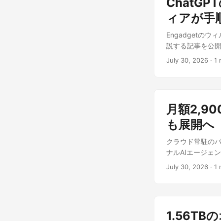
ChatG
自身が認めている。 
考えている」と
内のクラウドサー
ロンティアモデル
ィアが手
とを自ら認めてい
表のベンチマー
と投稿した。手段
同時に日本からも新
合状況は、オープ
Engadgetの
のDario Am
Service経由
Max」発表。来週
説する記事を公開し
公開の自社研究「Wh
る。 特にLun
に、筆者の見解
インポート）」機
ドベースに統合さ
国内の開発者・ス
July 30, 2026
·
1 
Claudeに引
肢」を世界が持つ
なっていたプロト
期間の対話で育
定の国や企業を
の中国製モデルは
換えの心理的コスト
方向を示す。米科学技
の流れに価格面で正
取り込みを狙った
「Kimi K3」が
が広がった点は、
月額2,900
価や、OpenA
氏も、制裁やエンテ
だろう。 出典: 
ント(Engadge
も展開へ
GPT-5.6 S
筆者の見解を加
> メモリー」(新
公開前の安全性
クラウド常駐のパー
「他のAIプロバ
た。速度調整が米
ナルAIエージェント
ンプトをコピーする
速の判断を下す
した。これまでは上
っていることを確認
透明なままだ。 
July 30, 2026
·
1 
だ。ただし具体的な
デルをAutoから
発する企業は存
「Gemini 3
ChatGPTの
はClaude 
も、クラウド上で
貼り付け、「メモ
る米国側の意思
Workspac
で、「すぐに古い
ちらが開発速度で
1.56T
の多くは、ユーザ
はGeminiにも応