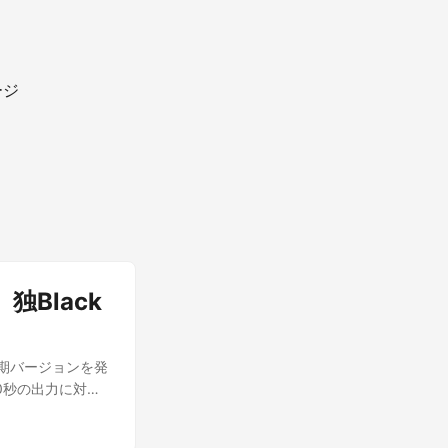
ージ
独Black
」の初期バージョンを発
20秒の出力に対応
L APIおよび一
Dev」、画像生