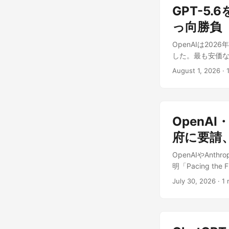
目なのか 多くの
る。PC Wat
の一覧管理、新規
GPT-5
す中、Aliba
摘している。 一
る。 日本の出張者
示した。これが
っ向勝負
か数値目標は示さ
本的に信頼できな
肢が増えることに
ドからどの程度
な接続手段を優先
OpenAIは20
ジェント用途での
ティブなフィード
示される「アッ
した。最も安価な「
道ポイント PC 
環境での最適化が
指示に安易に従わな
国製AIモデルへの
とされる。 自律
目点 日本国内で
August 1, 2026
·
求める画面は、C
Sam Altma
進化するハーネス
が高い。2026
似ていても、その
回の改定は「GP
ナー、構造エンジ
まま快適に使える
ァレンス参加者
「GPT-5.6 L
の自律計画: 半
トになる。 今回の最
管理（MDM）ポ
の値下げとなった。
クをクローズドル
既存ライセンス
だろう。 出典: 
OpenAI
いる。 モデル 入力
やPDFを解析し
る点も大きい。今後
をもとに、筆者
$1.20 80%値下げ
府に要請、
ずれもAliba
になるかを引き続き確
ド」追加(価格2倍
は押さえておき
上記はAmazo
OpenAIやAnt
APIに新たに「
検証できるようにな
す。 出典: この
明「Pacing 
倍の速度で応答で
トで来週リリース
解を加えて独自
手段を国際協調で
調 Altman氏は投稿
の注目点 Qwen
July 30, 2026
·
1 
を握る仕組みを求
いに出し、GPT-5
トークンあたり6ド
研究そのものをA
能指数は上回ってい
欧米の大手プロ
理解や制御を超
する独立系ベン
てAPI連携を検
では減速の判断
ることが多い。 
日本国内でもロー