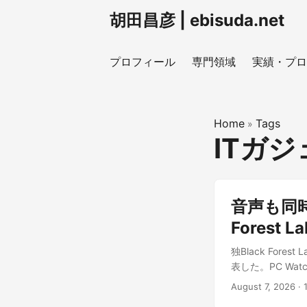
胡田昌彦 | ebisuda.net
プロフィール
専門領域
実績・プロ
Home
Tags
»
ITガ
音声も同時生
Fores
独Black For
表した。PC Wa
し、映像と同時に
August 7, 2026
·
部パートナー経由