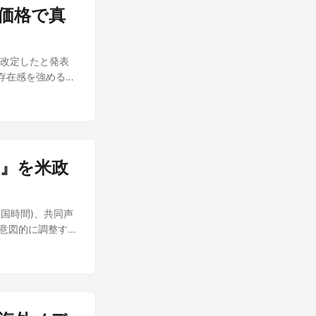
デル」を分けて出
」になっていると指
ftは説明してい
に価格で真
で公開する方針を
れだけ削減するの
公共Wi-Fiは基
接組み込める選択
ており、どのビル
などプライベート
ディング支援やエー
善についてはポジ
ては、接続時に表
格を改定したと発表
と海外メディアの報
申告であり、8GB
たポップアップの
で存在感を強める中
のような特徴を持つ
 日本市場での注
コマンド貼り付けを
I最高経営責任者の
を書き続け、自己
メモリ搭載機の比率
ューティング画面に
で異なる値下げ幅 今
、UI/UXデザイ
ており、8GBの
外出張者やカンフ
。 最下位モデルの
する 長期タスク
て直接的なメリッ
モバイルデバイス
約193円)へと80%
制約を伴う長期タス
ws 11 Proの
る注意喚起と言える
0%引き下げられて
を超える財務報告書
で恩恵を受けられ
るべき手口 の内容
減速』を米政
una $0.20
いる これらはい
対象ビルドが明らか
据え置き 「Fastモー
ーの結果ではない点
1 Pro 日本語版
を据え置いたまま、
際に手元で動作を
する場合がありま
(米国時間)、共同声
代わりに最大2.5
itter）アカウン
をもとに、筆者の見
度を意図的に調整する
での価格性能を強
い。 日本市場で
者自身が、その手綱
ex v4.1」を引き合
円)、出力が100万
」 声明は、AI
比べて、価格は安く知
39円)とされる。
の向上速度が人間の
コストを横断的に比較
、コストを重視し
の企業や一国だけ
て業界で参照され
nシリーズはすでに
在しない、と声明
オフを提供したいと
が公開されれば、国