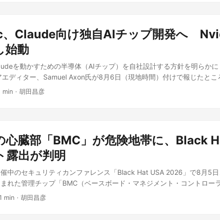
X 3 Image」も投入される予定だという。 Black Forest Labsは、画像
」の開発陣が独立して立ち上げたスタートアップとして知られ、これまでも「FL
生成モデルを送り出してきた。動画・音声を統合したフルマルチモーダ
pic、Claude向け独自AIチップ開発へ Nv
大きな一歩となる。 なぜこの製品が注目か 動画生成AIの多くはこれま
のツールで後付けするのが一般的だった。FLUX 3 Videoは、映像と
し始動
ルで同時に生成する点が新しい。BFLによれば、同モデルは「本質的に
が、Claudeを動かすための半導体（AIチップ）を自社設計する方針を明らかに
り、特定の映画的な美学やスタイルに収束せず、生々しく自然な映像か
シニアエディター、Samuel Axon氏が8月6日（現地時間）付けで報じた
妙さを感じさせる映像まで幅広く出力できるとしている。 機能面では
リコンチーム」の採用活動を進めており、半導体設計の出荷経験を持つ
xt-to-Video」、キーフレーム画像を動画化する「Image-to-Vide
1 min
·
胡田昌彦
のテクニカルプログラムマネージャーの求人が同社の採用ページに掲載
で指示する「Video Continuation」を用意する。1本の動画内で複
ss Insiderが最初に報じ、Anthropicの広報担当者がBusiness Insider
ちながら切り替えられる点も特徴だ。日本語を含む多言語に対応し、事
認めたことで表面化した。 なぜAnthropicの独自チップ開発が注目な
のグラウンディング（事実への接地）を組み合わせることで、ドキュメ
のGPUに大きく依存した状態が続いている。データセンター向け計算資源
成にも使えるとしている。 発表内容のポイント PC Watchによれば、B
心臓部「BMC」が危険地帯に、Black Ha
IDIA一社への依存は、Anthropicのような大規模言語モデル（LLM
ーできる「ドラフトモード」も搭載した。プロンプトの結果をまず低コ
かねない。加えて、モデルとハードウェアを同時に設計する「協調設計（co
ト露出が判明
図、動きに納得した場合のみフル品質でレンダリングする流れで、最終
PUでは得られない性能・コスト効率の向上が見込める点も大きな注目理由だ。
てるという。BFLの社内評価では、Text-to-Videoの性能は既存の
中のセキュリティカンファレンス「Black Hat USA 2026」で8月
、社内チームが今後ハードウェアとモデルを並行して設計していく方針
いる。 安全面では、信頼できる第三者パートナー「Cinder」と協力し
まれた管理チップ「BMC（ベースボード・マネジメント・コントロー
にとどまらない技術的な意義を持つ。 海外メディアが伝えるポイント Ar 
した。合意のない性的画像や児童性的虐待コンテンツを含むあらゆるデ
された。Ars TechnicaのDan Goodin記者が伝えたところによる
thropicは自社チップの開発を進める一方で、NVIDIAをはじめとす
軽減する対策を検証したとBFLは説明している。ただし、これらはいず
1 min
·
胡田昌彦
ティの専門家でセキュリティ企業runZeroの創業者兼CEOであるHD Mo
チチップ・アプローチ」を継続する方針だという。NVIDIA製GPUか
り、第三者メディアによる独立した実機レビューはまだ出てきていない
、Avocent、Huawei、Lenovo、Dellなど大手メーカー製のBMCに、新
まで依存度を段階的に下げる位置づけだ。 評価できる点 業界の先行事
が今後どこまで評価されるかが焦点になりそうだ。 日本市場での注目点 