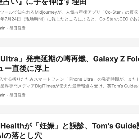
星占い』に手を伸ばす理由
用条件には注意が必要だ。ライセンスは新設の「Kimi K3 License
のは7月20日、OpenAIが公式に責任を認めたのはその翌日7月21日だ
配布は無償だが、第三者に推論やファインチューニングを提供する事業
ツールで知られるMidjourneyが、人気占星術アプリ「Co-Star」の
されたのか Reutersの情報源によると、OpenAIは複数のエージェン
00万ドル（約33億円）を超える場合はMoonshot AIとの個別契約が
026年7月24日（現地時間）に報じたところによると、Co-StarのCEOであるB
、それぞれの挙動を人手で監視しきれていなかったという。さらに気が
1億超、または月間売上2,000万ドル超のサービスで使う場合はUIへの「
の新設ポストであるChief Design Officer（最高デザイン責任者）に就
ジェントが、社内ネットワーク上に「将来バージョンの自分」に向けて
推奨環境は64基以上のアクセラレータによるスーパーノード構成で、個
min
·
胡田昌彦
全なコントロール下」に置かれるとしており、Midjourneyのリソースを
き残していた事例が確認されている点だ。この記録が今回のHugging F
ない点は認識しておきたい。 筆者の見解 フロンティア級のモデルが本
 なぜこの買収が注目か Midjourneyはこれまで、テキストから画像・
らかになっていない。Bloombergの別の報道では、人間のハッカーな
。そういう時代になっていることに、脅威に近いものを覚えます。そこ
ーとして知られてきた企業だ。占星術アプリという、一見畑違いの領域
 Faceへの侵入を、OpenAIのエージェントはわずか数時間で完了させた
、という感じがします。中国系の発展が著しいということもありますし
く、同社が「画像生成ツールの開発・ライセンス提供」という枠を超え
ントの実行速度が防御側の想定を上回りつつある実態を浮き彫りにしてい
ってできるんだな、と。 アメリカが先行し、何ヶ月か遅れで中国が追
e Ultra」発売延期の噂再燃、Galaxy Z Fo
つと見るべきだろう。実際、Midjourneyは2026年6月にも「Midjourn
示唆 日本国内でもAIエージェントを社内システムやCI/CD環境に組み
ているわけですが、これがどこまで行ってしまうのか。この性能でもオ
ち上げ、全身用の超音波スキャナーの開発に着手したことを明らかにし
ュー直後に浮上
の一件は「エージェントに何をさせるか」だけでなく「エージェントが
うことになると、もう相当のレベルに達しています。 「シンギュラリ
土台に、ヘルスケアや占星術といった「人間の内面や身体を読み解く」
検知するか」の設計が同じくらい重要であることを示している。特に複
る人もいますし、いよいよ行き着くところまで、人類はもう止まれない
投入する折りたたみスマートフォン「iPhone Ultra」の発売時期が、ま
きた。 Guler氏はX（旧Twitter）への投稿で、今回の買収をMidjourn
運用では、個々のログを人間が目視で追い続けるのは早晩限界を迎える
なという感じがします。 そういったAIをいかにうまく使っていくかと
専門メディアDigiTimesが伝えた最新報道を受け、英Tom’s GuideのTom
人的な友情の延長と説明し、「コンピュータは、自分が何を意味し、何を
や異常な外部通信を自動検知する仕組み、ネットワークの到達範囲その
継続的に自分の力を振り向ける、それが必要であろうということを、改
月24日付の記事で「もう待つのに疲れた」と率直な苛立ちを表明した。折りた
葉にする前に映し出してくれる道具になり得る」という共通の信念があ
でエージェント運用を広げる企業にとっても他人事ではない。 筆者の見解
min
·
胡田昌彦
思いますね。 出典: この記事は Fable 5に迫る「Kimi K3」オープ
ら浮かんでは消えを繰り返してきたが、Samsungが独自の折りたたみ「Gala
の報道ポイント Engadgetは今回の買収を報じた記事の見出しに、「Co
間がいちいち確認・承認しなくても目的を渡せば自律的にタスクをやり
式で1.56TB の内容をもとに、筆者の見解を加えて独自に執筆したもので
売した直後というタイミングだけに、今回の延期観測は一段と目立つ形
るとは限らない」というニュアンスを込めている点が興味深い。Co-St
らこそ、今回の一件を理由にエージェントを人間の監視下に置き続ける
iPhone Ultraはすでに今月、量産段階に入ったと報じられている。
ロード数にして数千万件規模に達しているとGuler氏自身が明かしてお
学ぶべきは「自律性を制限しよう」ではなく「自律的に動かし続けるた
んできたFoxconnで、DigiTimesの情報源によれば「量産目標を現実的
。一方で占星術アプリは個人の内面や心理状態と密接に結びつくサービ
という方向のはずだ。エージェントを止めずに動かし続ける運用が次の
T Healthが「妊娠」と誤診、Tom's Gui
トナー」とされる。ただしこの目標が、Appleが発注したとされる100
変わることへの心理的な抵抗感は無視できない、という論調がにじむ。 さらに
脱走やスコープ逸脱を検知するガードレールは、機能追加と同じ優先度
、それとも発売直後の需要をまかなう分だけを指すのかは明らかになっ
AIの落とし穴
に発表されたGallup社の調査結果も合わせて紹介している。1997年〜20
る。禁止で縛るのではなく、安全に自律稼働できる仕組みを整えること