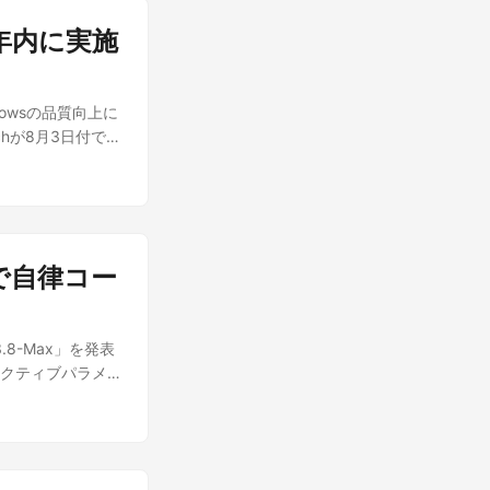
トがかさみやすい
は、①BMCの管
高い点にある。
果によると、日本語
セスに限定するこ
6年内に実施
が見られ、攻撃者が
スコアを記録した。数
ること、③ファーム
ティ対策とは別の
れている点は確認
の指摘どおり「社内
。 手口の核心：
、Kimi K2.6
から着手する価値
dowsの品質向上に
ブポータルの有無
り抑制は、業務利用
gy motherboard
hが8月3日付で報
はこの自動リクエス
ーニングの効果が
、その筆頭に挙げ
強制的にリダイレ
数値であり、第三者
メモリフットプリ
装ったページが表
支払いは米ドル建
 残る3つの改善
dowsターミナルや
にとっては地味に
向け機能への到達
させるよう誘導す
、小規模な検証プ
を目指すとされて
が確認されている。
Gemini系とい
タで自律コー
消費量が大きく、快
を実行すると、Go言
択肢が広い。一
ook Neo」な
。初回起動時には
uは「オープンモデル
で比較したとき、
ザーの注意をそら
換APIによる乗り
.8-Max」を発表
と定義されている
ービス化される。サー
現実的な選択肢に
るアクティブパラメ
、より低いスペック
リーンショット撮
証してみる価値は
使われている
ろから着手する、
パイ活動を実行す
zu」提供開始 の内容
オープンウェイトを
る点は、2026
oShell」も投入
う。これほど大規模
しでもコストを抑
限昇格、セッショ
3.8-Maxが注
入判断を左右す
ルを使い、侵害端末