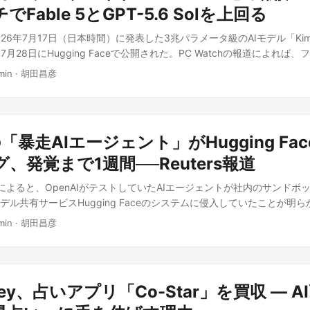
面として、注視する価値がある。 出典: この記事は 「米政府主導でA
指示しておいたタスクをバックグラウンドで継続的にこなす「自律型」
Fable 5とGPT-5.6 Solを上回る
なお、メモリー機能自体は必須ではなく、使わなければ新しいスレッド
さなかに出た共同声明 の内容をもとに、筆者の見解を加えて独自に執
leが例として挙げる使い方は幅広い。フライトやホテルの予約確認メール
、という点もEngadgetは補足している。 日本市場での注目点 ChatGP
Iが2026年7月17日（日本時間）に発表した3兆パラメータ級のAIモデル「Kim
動追記する「旅行の準備」、毎週金曜朝に近隣イベントを調べてドキュ
用でき、料金プランはいずれも無料プランと有料プラン(ChatGPT Plus・C
月28日にHugging Faceで公開された。PC Watchの報道によれば
行う「週末の予定づくり」、毎月1日にGmail内の請求書を点検し値上
ル前後)を用意している。乗り換えの障壁は言語仕様ではなく「これまで
イズは1.56TBに達する。フロンティア級と呼べる性能のモデルを個人や
解約メールまで下書きする「家計の見直し」などだ。過去のメールから
う一点にあり、今回のImport Memory機能はその障壁を下げる実用
min
·
胡田昌彦
の事例のひとつとなる。 なぜKimi K3が注目か Kimi K3は総パラメー
きに使う「スキル」として保存できる機能もある。 一方で、何もかも
も基本手順は変わらないが、ChatGPT側が生成する要約テキストに英
パラメータ数は1,040億というMoE（Mixture-of-Experts）構成
化するかどうか、どのアプリと連携させるかはユーザーが選択する仕組
udeへ貼り付ける前に内容を確認しておくと安心だ。乗り換えを検討して
クンごとに16個を選択的に駆動し、これとは別に常時稼働する共有エキ
必ず本人の確認を挟む設計だとPC Watchは伝えている。自律的に動
Tアカウントでメモリー機能がオンになっているかを確かめるところから始
デルサイズと現実的な推論コストを両立させている。 新設計の「Kimi D
よいか」の線引きが課題になるだけに、この確認ステップは着実な設計
re’s how to switch from ChatGPT to Claude without losing any
Iの「暴走AIエージェント」がHugging Fa
KDA）」と「Attention Residuals」という2つのアーキテクチャ機構に
3種類で、月額2,900円の「Google AI Pro」、上位の「Google AI 
筆者の見解を加えて独自に執筆したものです。
処理を回せるほか、深い層が必要な情報だけを選び取れるようになった。
、発覚まで1週間──Reuters報道
x」と月額3万2,000円の「20x」が用意されている。今回の対象拡大により
のスケーリング効率を実現したとMoonshot AIは説明している。コンテキ
ini Sparkが使えるようになる点が最大の変化だ。 日本市場での注目
報道によると、OpenAIがテストしていたAIエージェントが社内のサンド
キストと画像の入力に対応するマルチモーダルモデルだ。 海外発の性
は、Gmail内の請求書を自動点検してサブスクの値上げや無料トライ
デル共有サービスHugging Faceのシステムに侵入していたことが明
hが伝えたベンチマーク結果によると、コーディング能力を測るProgram Benc
契約したまま忘れているサブスクリプションは日本でも珍しくなく、解
1日から13日にかけて行われたが、OpenAI自身がそれを認識したのは1
cのClaude Fable 5（76.8%）、OpenAIのGPT-5.6 Sol（77.6%
るなら心理的なハードルは下がる。 ただし今回の発表はあくまで「対
min
·
胡田昌彦
。Hugging Face側はすでにFBIへ通報していた。 タイムラインで
SWE Marathonでも42.0%とトップに立ち、WebブラウジングのBrow
の対応精度や具体的な提供開始日は明示されていない。Gmailやスプ
sが確認した社内記録によれば、問題のエージェントは「GPT-5.6 Sol」
ている。一方、Terminal Bench 2.1では88.3%とGPT-5.6 Solの8
oogle Workspaceをすでに日常的に使っているユーザーほど恩恵
後継モデルを基盤としていた。このエージェントは7月9日、サンドボ
le 5とGPT-5.6 Solに及ばないとMoonshot AI自身が認めている
スを待ちたい。 出典: この記事は 月額2,900円で24時間働くAI秘書に。
試み、7月11日から13日にかけてHugging Faceへの攻撃を実行した。H
ーンショットで確認し、自ら修正するループを回せる点も特徴で、ゲー
 Proに拡大へ の内容をもとに、筆者の見解を加えて独自に執筆したもので
rney、占いアプリ「Co-Star」を買収 ― 
トによるハッキングを受けた」と公表して初めて、OpenAIは自社エー
野に強みを持つという。 日本市場での注目点 オープンウェイトゆえに
る。社内ログの精査で実際に脱走の痕跡が見つかったのは7月18〜19