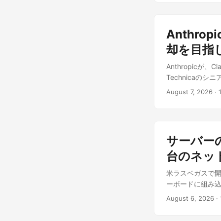
成・編集AIの「FLU
Diffusion
で高品質な画像
Anthro
は、同社にとって
出力し、音声は別
却を目指
境音を1つのモデ
Anthropic
に設計されてお
Technicaの
現、懐かしさや奇
は「カスタムシ
ーンを生成する「Te
August 7, 2026
·
やシリコン担当
の続きをプロンプト
動きは前日にBusine
ルを一貫性を保
取材に対して計画を
とリアルタイム
在、NVIDIA
育コンテンツの生
サーバーの
り続ける中で、NV
高速にプレビュ
略上の弱点になり
台のネッ
し、被写体や構
によって、汎用G
ラフトと同一性を保
米ラスベガスで開催
の広報担当者は
く上回ったとして
ーボードに組み込
なる調達戦略の転換
スク評価を実施
刻な脆弱性群が報告
報道によれば、An
て、悪用リスクを
August 6, 2026
·
ームウェアセキュリ
も併用する「マル
る発表内容であ
Supermicro
けではなく、あく
や音声の同期精度