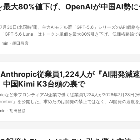
国産・海外モデルが「クローズドな最強モデル」と「軽量なオープンモ
chの記事も、この価格高騰局面だからこそ8GB環境の快適性が「死活問題
キャンペーンの構築・展開、窃取データの確認を行っているとMicroso
.6を最大80%値下げ、OpenAIが中国AI勢
baは2.4兆パラメータ級のフロンティアモデルそのものをオープンウェイト
方で気になる点もある。今回のレターでは、メモリ使用量を具体的にど
・エンジニアが今すぐできる対策 Microsoftは、ホテル・会議場・空港の
実現すれば、企業やエンジニアが自社環境にフロンティア級モデルを直
れていない。実施時期も「2026年内」という幅のある表現にとどまっ
いものとして扱い、可能な限りモバイルルーターやテザリング、VPN
なる。加えてQwenCloud API側の価格も後述の通り低水準で、コー
体感が変わるのかはリリースを待って検証する必要がある。3月以降の改
するよう推奨している。海外出張が多いエンジニアやIT担当者にとっ
26年7月30日(米国時間)、主力AIモデル群「GPT-5.6」シリーズのAPI価
「使い倒せる」候補として存在感を増しそうだ。 Alibaba発表の性能
バックが得られたとMicrosoftは説明しているが、それはあくまで自己
プデートしてください」「証明書をインストールしてください」といっ
GPT-5.6 Luna」はトークン単価を最大80%引き下げ、低価格路線
Watchが報じたAlibaba自身の発表内容によれば、Qwen3.8-Maxは次
期待どおりの効果を出すかは今後の実機検証が判断材料になるだろう。
いことが特に重要だ。特にWindowsターミナルやPowerShellへの
対抗姿勢を鮮明にした。PC Watchが報じたところによると、OpenA
型コーディング: 空のフォルダから10日間以上にわたり自律的にコード
販売されているノートPCは、価格を抑えたエントリーモデルほど8GB
1 min
·
胡田昌彦
lickFix型攻撃の典型的なパターンであり、見た目が公式のトラブルシ
n氏はX(旧Twitter)で価格改定の詳細と意図を自ら説明している。 3モデル
を構築できると主張 実務品質の成果物: 企業コンプライアンス担当弁護士
年のメモリ価格高騰局面では16GBモデルへの実質的な値上げ圧力もかかっ
場でコマンドを実行しないという判断が求められる。 日本国内でも海
T-5.6」シリーズの3モデルすべてに及ぶが、内容はモデルごとに異なる
ニアなど数百の職業を想定したタスクで、本番品質の成果物を出せると
かどうかは、これから低予算でPCを選ぼうとしているユーザーにとっ
は同種のリスクにさらされる可能性があり、社内のセキュリティ教育や
una」は、100万トークン入力あたり0.2ドル(約32円)、出力あたり1.2ドル(
導体設計の最適化や365日間相当のEC運用シミュレーションなど、複数
適化は新しいハードウェアの発売ではなく、Windows 11 Home／Windo
リシーの中で「公共Wi-Fi利用時の心得」として周知しておく価値があ
中位モデルの「GPT-5.6 Terra」は、入力2ドル・出力12ドルへと2
ープで適応学習できるとする ネイティブマルチモーダル: 200ページ
に対するアップデートとして提供される見込みのため、追加コストなし
この記事は えっ、公共Wi-Fiの接続画面が偽物？Microsoftが警告する恐
・Anthropic従業員1,224人が『AI開発
(100万トークンあたり) 出力(100万トークンあたり) 改定内容 GPT-5.6 L
、ページをまたいでテキスト・グラフ・図表から洞察を抽出できるとして
のInsider Previewやリリースノートで、具体的なメモリ削減幅や
の見解を加えて独自に執筆したものです。
 GPT-5.6 Terra $2 $12 20%値下げ GPT-5.6 Sol 価格据え置き 価格
中国Kimi K3台頭の裏で
ba自身が示したベンチマークや事例であり、第三者機関による独立レビュ
認したい。 関連製品リンク Windows 11 Home 日本語版 Windows 1
で最大2.5倍速) 一方、最上位モデルの「GPT-5.6 Sol」は基本価格
たい。オープンウェイト版が来週公開されて初めて、外部の開発者が実
n.co.jpへのリンクです。記事執筆時点の情報であり、価格・在庫は変動
hropicなど米フロンティアAI企業で働く従業員1,224人が2026年7月28日
Fastモード」を追加した。同じ知能レベルを維持しつつ、価格は2倍になる
る。小型モデルのQwen3.8-27Bについては、Alibabaが自社のX（旧Tw
記事は Windows 11、メモリ8GB環境への最適化を年内実施へ の内容
the Frontier」を公開した。求めたのは開発の禁止ではなく、AI開発の速
きるという、速度重視の選択肢だ。 海外の評価ポイント:ベンチマーク
する旨に触れただけで、スペックなどの詳細はまだ明らかにされていな
に執筆したものです。
整備すること。PC Watchが7月29日付で報じた。AIを開発する当事
の中で、第三者機関が公開する「Artificial Analysis Intelligence Ind
Cloud API経由の利用料金は、入力が100万トークンあたり2ドル(約314
min
·
胡田昌彦
めた格好だ。 声明の中身──止めてくれ、ではなく「調整する道具をくれ
.6 Lunaが中国製の「DeepSeek V4 Pro」や「GLM-5.2 Max」と
ル(約940円)、暗黙的キャッシュが100万トークンあたり0.25ドル(約
Iが担う「自動化されたAI開発」が近づいているとの認識に立つ。能力
るとアピールした。Artificial Analysisは複数のAIモデルの性能と
バイダーが提供するフロンティア級モデルと比べても割安な部類に入り
えて加速するリスクに備えるための時間が必要というのが趣旨だ。個々
チマークサイトで、価格対性能のトレードオフを客観的に示す指標とし
討する日本の開発者・企業にとっては選択肢の一つになりそうだ。 Qwe
を下せず、フロンティア全体の速度を調整する道具が世界のどこにも存
Altman氏は「私たちはあらゆるレベルで最良の価格と知能のトレード
カルLLMやAPI経由の利用で一定の実績がある。オープンウェイト版