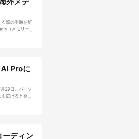
、海外メデ
er)アカウントで、フ
したものであるこ
はAlibaba発
る必要が生じうる
課金であり、発表と
支援ツールとの統
も同日、自社CEO
ure OpenAI
wen3.8-
り換える際の手順を解
挙げたのは6月4日
の恩恵を受けられ
デル の内容をもと
mory（メモリーの
年5月時点で自社コー
類タスクを運用する
ペーストだけで
一時停止する「選択
コストがネックに
た最大の要因は、長
る 声明自体は特
方で、コスト重視
されるなら、乗り
きは減速とは逆の
OpenAIがそ
tGPTユーザーの
t AIのモデル
)を使い分ける選択肢
ディング能力への評
ott Bessent
上のメリットになる
AI Proに
海外レビューのポイ
 Fable 5や
 の内容をもとに、
Claude側で「設定
7日の公式ブログで、
成」をオンにする
欠かせないと述べ
年7月29日、パーソ
、表示されたプロ
どの水準で、誰が減
o」にも広げると発表
mory)がオンにな
じるかどうかも不
内に順次届く予定
rl+M」を押しモ
Iモデルを単独開
最新モデル
ーしたプロンプトを
エンジニアの多く
フォンがロック中で
eのインポート欄に
や安全性方針をめぐ
るGoogle
かかるとのこと
波及する。米中ど
のAIアシスタント
している。同じ手順
選択肢や価格競争
、コーディン
kが注目されるの
リー」をオンにしておけ