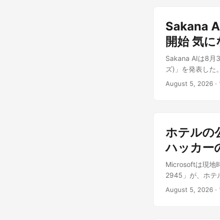
の脆弱性に加え、
的な動きである点。
3 Videoの
かったという。 
で、Googleは
日本語が含まれ
Sakana
すべてに搭載され
の今回の確認は、T
動画生成は当初か
レスを持って単独
開始 気
小型・軽量モデ
Googleの「Ve
プデート適用・O
専用ハードウェア
別化を狙うのは「
Sakana AIは
状態でも機能す
点 Ars Tec
る手間がかかって
ズ)」を発表した
えに侵害されると
実際の恩恵を受け
がある。近日公開
採用する。 なぜ
専門家が繰り返し
領域であり、TPU
August 5, 2026
·
も、開発者コミュ
ューニングしたも
とを裏付けた。 海外
る 日本のエンジ
「FLUX 3 
Namazuは、オ
キャンを実施した
回の発表が明日か
したものです。
特徴だ。単に日
6000台超見つか
下がれば、Clau
出力の偏りを抑え
認証プロトコルの
TPUやAWSのT
ホテルの公
OpenAI互換で
た。 企業内ネッ
サービスを提供して
ポイントを変更
ハッカーの新
た。 Moore
カスタムシリコン
が低い設計だ。 ス
を用意するまで
は、特定ベンダー
Microsoftは
実行を自律的に
かず、パッチ適用も遅れ
重要になる。 出典: この
2945」が、ホ
れている。単発
patched par
に、筆者の見解
模攻撃キャンペーン
いる。 料金体系は以
Lenovo、Su
August 5, 2026
·
標的は出張者や
1Mトークンあたり4
あり、この問題は対
う。 なぜこの攻
利用料: 1,000
サーバーのマザ
器を一つひとつ