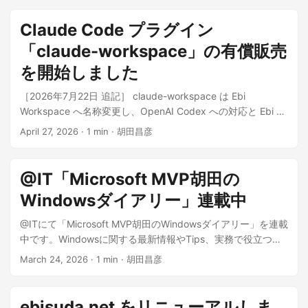
す。 論点：賛否が分かれるテーマを、各立場の根拠と懸念を
対等に整理。各政党の立場も出典付きの事実として併記しま
Claude Code プラグイン
す。 騒動：いま話題のスキャンダル・炎上を、確認された事
「claude-workspace」の有償販売
実 / 報道された疑惑（未確認）/ 当事者の主張・釈明 / 世間の
反応に分けて、出典付きで整理します。 特定の政党・候補者
を開始しました
を支持・批判せず、判断は読み手に委ねる設計です。 特徴 コ
［2026年7月22日 追記］ claude-workspace は Ebi
ンテンツは AI が Web 上の一次情報を確認しながら整理・公
Workspace へ名称変更し、OpenAI Codex への対応と Ebi AI
開（AI が関与したものは各ページに明示） 進行中の話題は自
Wiki を追加しました。最新の内容は 製品ページ と お知らせ
動で最新化し、つねに鮮度を保ちます 完全な静的サイトとし
April 27, 2026
·
1 min
·
胡田昌彦
をご覧ください。 Claude Code に「記憶」を持たせるプラグ
て公開（ランニングコストゼロ） ぜひご覧ください 👉
イン claude-workspace の有償販売を note にて開始しまし
debate.ebisuda.net
た。 claude-workspace とは Claude Code のセッションが
@IT「Microsoft MVP胡田の
切れるたびに同じ説明を繰り返す、複数プロジェクトの文脈
Windowsダイアリー」連載中
が混ざる——そんな課題を解決するプラグインです。1プロジ
ェクトにつき3つのMarkdownファイル（overview.md /
@ITにて「Microsoft MVP胡田のWindowsダイアリー」を連載
status.md / log.md）で記憶を構造化し、「思い出して」と言
中です。Windowsに関する最新情報やTips、実務で役立つノ
うだけで最新の状態を復元できます。 含まれるもの プラグイ
ウハウを発信しています。 ぜひご覧ください。
March 24, 2026
·
1 min
·
胡田昌彦
ン本体 10種類のスキルとフォルダ構造テンプレート 詳細な使
い方ガイド 購入者限定 Discord コミュニティへの招待 120日
以上の連続運用、10以上のプロジェクトでの並行利用で安定
ebisuda.net をリニューアルしま
動作を確認済みです。 リンク 📝 note 記事（購入ページ）: