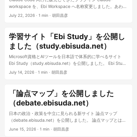
workspace を、Ebi Workspace へ名称変更しました。あわせ
て OpenAI Codex への正式対応、任意で追加できる Ebi AI
July 22, 2026
·
1 min
·
胡田昌彦
Wiki、既存購入者向けの移行機能を追加しています。 サイト
内に製品ページを用意しました。 👉 Ebi Workspace ── 人間
とAIで共有するMarkdown仕事基盤 主な変更点 名称変更 —
学習サイト「Ebi Study」を公開し
Claude Code 専用として始めた仕組みが Codex にも対応し
ました（study.ebisuda.net）
たため、特定のAI名を製品名から外しました Claude Code /
Codex 両対応 — 同じローカルフォルダの Markdown を、ど
Microsoft資格とAIツールを日本語で体系的に学べるサイト
ちらからでも読み書きできます Ebi AI Wiki を追加 — Wiki・
Ebi Study（study.ebisuda.net）を公開しました。 Ebi Study
KB・ADR で知識を蓄積する6スキル。別売りではなく、同じ
とは 公式情報と日本語の解説動画を、「次に何を学ぶか」が
July 14, 2026
·
1 min
·
胡田昌彦
購入に含まれます 既存購入者は買い直し不要 — 既存のノート
分かる順番に整理した学習支援サイトです。 Microsoft — AZ-
を移動せずに新版へ移行できます。AI Wiki の追加料金もあり
900、AZ-104、Active Directory、証明書・PKI、Entra ID認
ません リンク 🧭 製品ページ: Ebi Workspace 📝 note（販売
証、Bicep、PowerShell AIツール — Claude Codeを、入門か
「論点マップ」を公開しました
ページ・インストール手順）: 3カ月前の案件も、「思い出し
ら仕事の設計・自動化・実務活用まで段階的に学習 学習進捗
て」の一言で再開する 💬 購入者限定 Discord: 購入後にご案
（debate.ebisuda.net）
— 視聴した教材をブラウザ内に記録し、続きから学習可能 無
内します
料動画 — 登録やログインなしで、そのまま視聴可能 学びたい
日本の政治・政策を中立に見られる新サイト 論点マップ
テーマの全体像をつかみ、順番に進める入口として活用して
（debate.ebisuda.net）を公開しました。 論点マップとは
ください。 ぜひご覧ください 👉 Ebi
「どの政党が言っているか」で判断する前に、論点そのもの
June 15, 2026
·
1 min
·
胡田昌彦
Study（study.ebisuda.net）
と根拠・懸念を対等に見比べられることを目指したサイトで