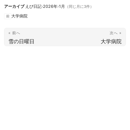
アーカイブ
えび日記
›
2026年
›
1月
（同じ月に3件）
大学病院
前
« 前へ
次へ »
雪の日曜日
大学病院
© 2026
胡田昌彦 | ebisuda.net
·
Powered by
Hugo
&
PaperMod