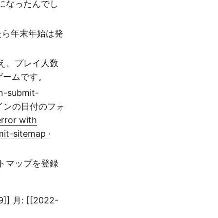
になったんでし
たら年末年始は発
え、プレイ人数
ゲームです。
submit-
グインの日付のフォ
error with
it-sitemap ·
サイトマップを登録
9]] 月: [[2022-