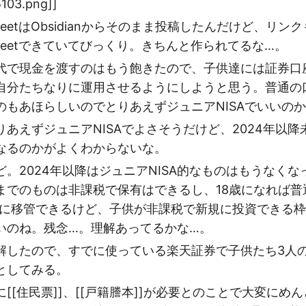
103.png]]
eetはObsidianからそのまま投稿したんだけど、リン
weetできていてびっくり。きちんと作られてるな…。
代で現金を渡すのはもう飽きたので、子供達には証券口
自分たちなりに運用させるようにしようと思う。普通の
のもあほらしいのでとりあえずジュニアNISAでいいの
あえずジュニアNISAでよさそうだけど、2024年以降未
なるのかがよくわからないな。
ど。2024年以降はジュニアNISA的なものはもうなく
までのものは非課税で保有はできるし、18歳になれば普
口座に移管できるけど、子供が非課税で新規に投資できる
いのね。残念…。理解あってるかな…。
解したので、すでに使っている楽天証券で子供たち3人のジ
としてみる。
[[住民票]]、[[戸籍謄本]]が必要とのことで大変にめ