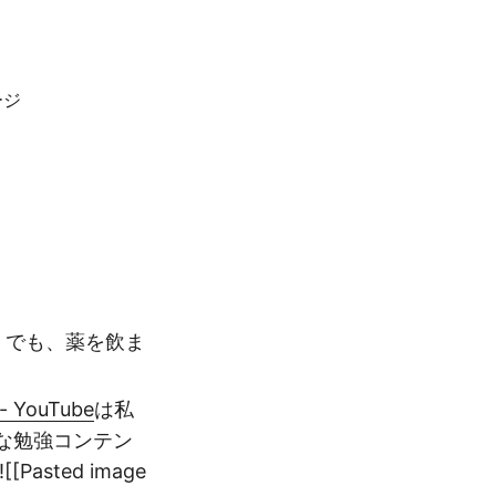
ージ
。でも、薬を飲ま
ouTube
は私
な勉強コンテン
ted image