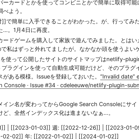
バーカードとかを使ってコンビニとかで簡単に取得可能
調べよう。
交付]]で簡単に入手できることがわかった。が、行ってみ
た…。1月4日に再度。
カードゲームを購入して家族で遊んでみました。とはい
ので私はずっと外れてましたが。なかなか頭を使うよい
zolaを使って公開したサイトのサイトマップはnetlify-plugin-
pというプラグインを使って自動生成可能だけど、そのプラ
がある模様。Issueを登録しておいた。
“Invalid date” 
 Console · Issue #34 · cdeleeuwe/netlify-plugin-subm
ン名が変わってからGoogle Search Consoleに
けど、全然インデックス化は進まないなぁ…。
]] | [[2023-01-03]] 週: [[2022-12-26]] | [[2023-01-0
3-02-02]] 年: [[2022-01-02]] | [[2024-01-02]]