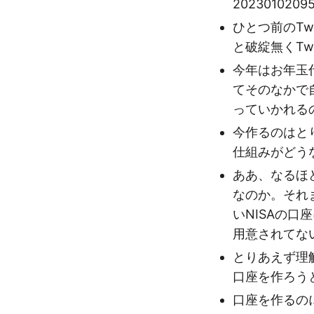
20230102095
ひとつ前のTw
と破綻無くT
今年はお年玉
てそのなかで
っていかれる
今作るのはとり
仕組みがどう
ああ、なるほ
なのか。それ
いNISAの
用意されてな
とりあえず理
口座を作ろう
口座を作るのに