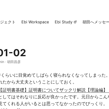
ジェクト
Ebi Workspace
Ebi Study
胡田へメッセ
01-02
min
·
胡田昌彦
時くらいに目覚めてしばらく寝られなくなってしまった
れたから大丈夫ということにしておく。
【証明書基礎】証明書についてザックリ解説【理論編】 - Y
としてはそれなりに反応が良かったです。元日からこん
てくれる人がいるとは思ってなかったのでびっくり。 ![[Pas