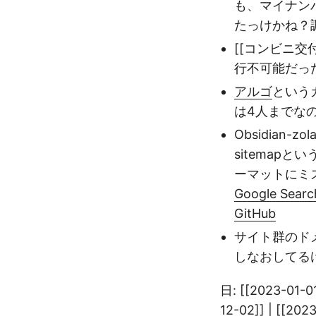
も、マイナン
たっけかね？
[[コンビニ
行不可能だっ
アルゴ
という
は4人までな
Obsidian-
sitema
ーマットにミス
Google Search
GitHub
サイト群のドメイ
しなおしてる
日: [[2023-01-01
12-02]] | [[202