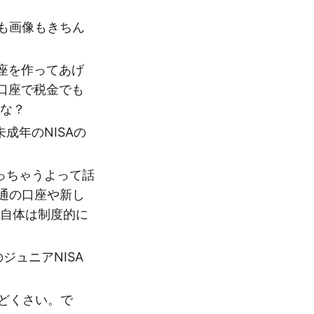
クも画像もきちん
座を作ってあげ
口座で税金でも
かな？
成年のNISAの
なっちゃうよって話
通の口座や新し
枠自体は制度的に
ュニアNISA
んどくさい。で