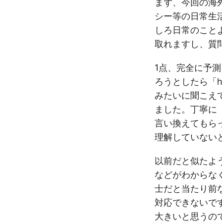
まず、今回の海
シー等の日常生
しろ日常のこと
取れますし、質
1点、完全に予
ろうとしたら「h
みたいに聞こえ
ました。丁寧に
言い換えてもらっ
理解していない
以前だと似たようなもの
などがわからな
士だと当たり前
対応できないで
大きいと思うの