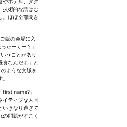
港やホテル、タク
、技術的な話はむ
し。ほぼ全部聞き
昼ご飯の会場に入
「ほったーくー？」
ということがあり
昼食なんだよ」と
?」のような文脈を
す。
irst name?」
ネイティブな人同
といきなり過ぎて
れの問題がすごく