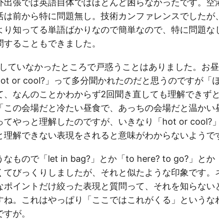
外出張では英語自体ではほとんど困らなかったです。空
活は前から特に問題無し。技術カンファレンスでしたが
より知ってる単語ばかりなので簡単なので、特に問題な
問することもできました。
測していなかったところで戸惑うことはありました。お
ot or cool?」って多分聞かれたのだと思うのですが
て、なんのことかわからず2回聞き直しても理解できず
「この会場だと冷たい昼食で、あっちの会場だと温かい
てやっと理解したのですが、いきなり「hot or cool
と理解できない表現をされると意味がわからないようで
で「let in bag?」とか「to here? to go?」とか「f
くてびっくりしましたが、それと似たような印象です。
なポイントだけ絞った表現と質問って、それを知らない
すね。これはやっぱり「ここではこれがくる」というな
ですが。