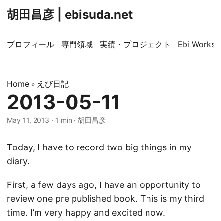
胡田昌彦 | ebisuda.net
プロフィール
専門領域
実績・プロジェクト
Ebi Worksp
Home
えび日記
»
2013-05-11
May 11, 2013
·
1 min
·
胡田昌彦
Today, I have to record two big things in my
diary.
First, a few days ago, I have an opportunity to
review one pre published book. This is my third
time. I’m very happy and excited now.